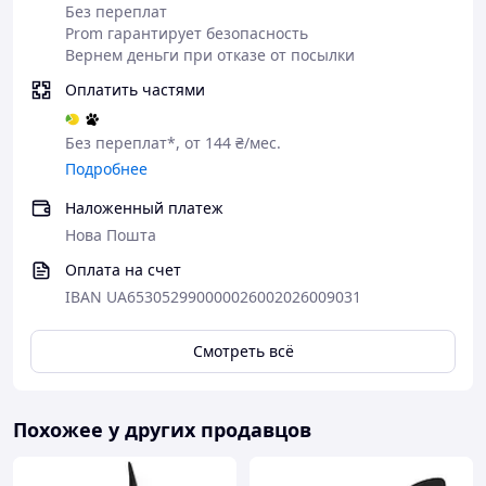
общая длина — 16,6 см
Без переплат
Prom гарантирует безопасность
рабочая длина — 13 см
Вернем деньги при отказе от посылки
диаметр в самой широкой точке — 4,2 см
Оплатить частями
Без переплат*, от 144 ₴/мес.
Подробнее
Наложенный платеж
Нова Пошта
Оплата на счет
IBAN UA653052990000026002026009031
Смотреть всё
Похожее у других продавцов