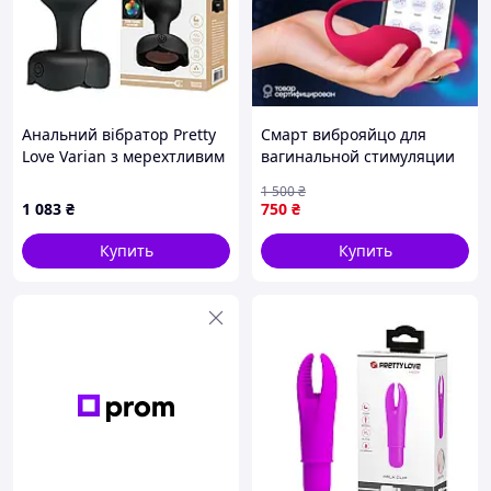
Анальний вібратор Pretty
Смарт виброяйцо для
Love Varian з мерехтливим
вагинальной стимуляции
підсвічуванням, чорний,
(через
1 500
₴
10.8 х 3.8 см
приложение),Вибратор-
1 083
₴
750
₴
массажер для точки
G,вагины qwert
Купить
Купить