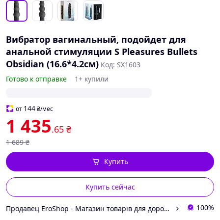
Вибратор вагинальный, подойдет для
анальной стимуляции S Pleasures Bullets
Obsidian (16.6*4.2см)
Код: SX1603
Готово к отправке
1+ купили
144
от
₴
/мес
1 435
.65
₴
1 689
₴
Купить
Купить сейчас
100%
Продавец EroShop - Магазин товарів для дорослих