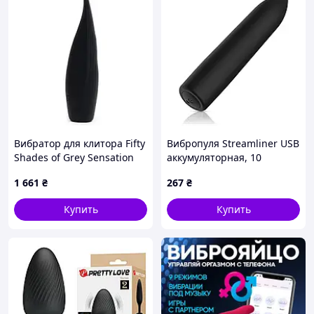
Вибратор для клитора Fifty
Вибропуля Streamliner USB
Shades of Grey Sensation
аккумуляторная, 10
Flickering Tongue Vibrator
режимов вибрации,
1 661
₴
267
₴
силиконовый стимулятор
Купить
Купить