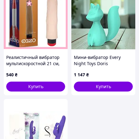
Реалистичный вибратор
Мини-вибратор Every
мультискоростной 21 см,
Night Toys Doris
вибро фаллос Укр магазин
клиторальный в форме
540
₴
1 147
₴
лисы бирюзовый для
удовольствия 10 режимов
Купить
Купить
вибрации