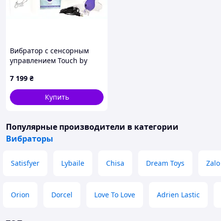
Вибратор с сенсорным
управлением Touch by
SWAN Duo Purple,
7 199
₴
водостойкий 11C158H4H8
Купить
Популярные производители
в категории
Вибраторы
Satisfyer
Lybaile
Chisa
Dream Toys
Zalo
Orion
Dorcel
Love To Love
Adrien Lastic