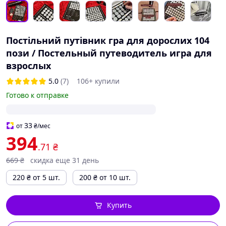
Постільний путівник гра для дорослих 104
пози / Постельный путеводитель игра для
взрослых
5.0
(7)
106+ купили
Готово к отправке
33
от
₴
/мес
394
.71
₴
669
₴
скидка еще 31 день
220
₴
от 5 шт.
200
₴
от 10 шт.
Купить