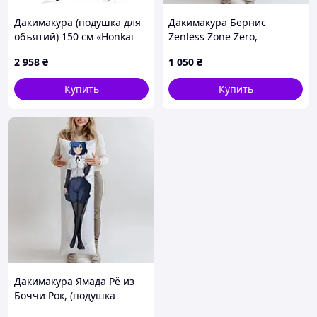
Дакимакура (подушка для
Дакимакура Бернис
объятий) 150 см «Honkai
Zenless Zone Zero,
Impact 3rd Kafka» tape 6
(подушка обнимашка)
2 958
₴
1 050
₴
100*33 см лутшая с
быстрой доставкой по
Купить
Купить
Украине
Дакимакура Ямада Рё из
Боччи Рок, (подушка
обнимашка) 100*33 см