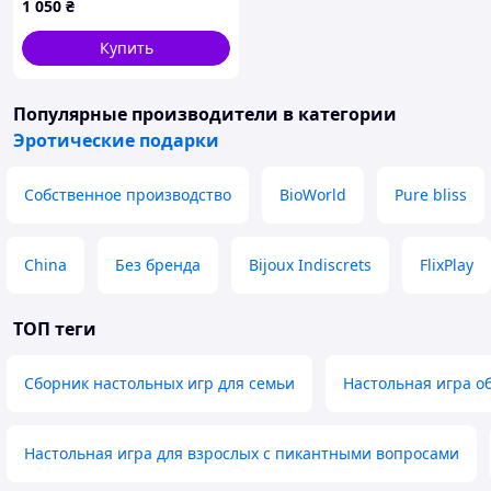
1 050
₴
лутшая с быстрой
доставкой по Украине
Купить
Популярные производители
в категории
Эротические подарки
Собственное производство
BioWorld
Pure bliss
China
Без бренда
Bijoux Indiscrets
FlixPlay
ТОП теги
Сборник настольных игр для семьи
Настольная игра о
Настольная игра для взрослых с пикантными вопросами