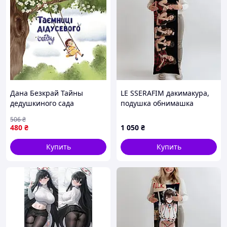
Дана Безкрай Тайны
LE SSERAFIM дакимакура,
дедушкиного сада
подушка обнимашка
ростова 100*33 см лутшая
506
₴
с быстрой доставкой по
480
₴
1 050
₴
Украине
Купить
Купить