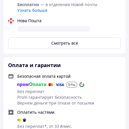
заданий
Бесплатно
— в отделения Новой почты
Абонементы для двоих
Узнать больше
20 вопросов для сближения
Нова Пошта
Стираете кружочек под которым скрыта
позa и выполняете ее. Все позы уникальны
и очень безумны
Смотреть всё
Язык игры - украинский,
Размер плаката - А3
Оплата и гарантии
Комплектация: Скретч-
Плакат, Тубус, Медиатор,
Безопасная оплата картой
Абонемент, 20 вопросов,
Инструкция
Без переплат
Prom гарантирует безопасность
• Собственное производство
Вернем деньги при отказе от посылки
• Отправка в день заказа любым удобным
Оплатить частями
способом
• Оплата при получении
Без переплат*, от 33 ₴/мес.