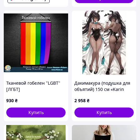
Тканевой гобелен "LGBT"
Дакимакура (подушка для
[ЛГБТ]
объятий) 150 см «Karin
Blue Archive» tape 2
930
₴
2 958
₴
Купить
Купить