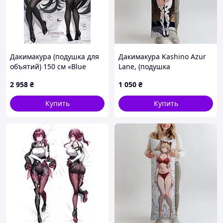
Дакимакура (подушка для
Дакимакура Kashino Azur
объятий) 150 см «Blue
Lane, (подушка
Archive Tsukatsuki Rio» tape
обнимашка) 100*33 см
2 958
₴
1 050
₴
2
лутшая с быстрой
доставкой по Украине
Купить
Купить