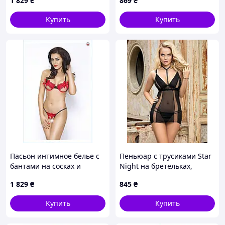
1 829
₴
869
₴
Талия 60-72 72-84 84-
96
Купить
Купить
Бедра 88-100 100-112
112-124
Штрихкод: 5908305956396
Пасьон интимное белье с
Пеньюар с трусиками Star
бантами на сосках и
Night на бретельках,
бедрах 9C5H6896
черный, XS-S sexstyle
1 829
₴
845
₴
Купить
Купить