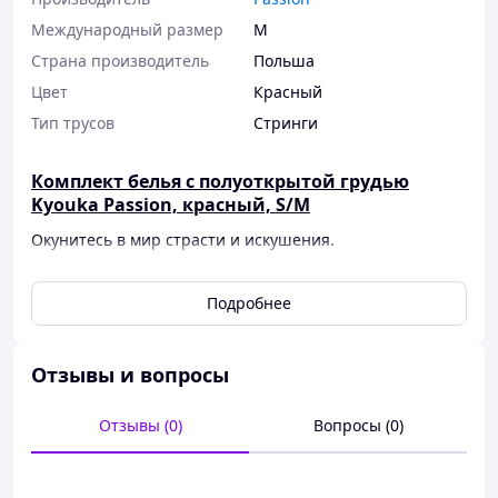
Международный размер
M
Страна производитель
Польша
Цвет
Красный
Тип трусов
Стринги
Комплект белья с полуоткрытой грудью
Kyouka Passion, красный, S/M
Окунитесь в мир страсти и искушения.
Этот смелый и остросюжетный комплект идеально
подойдет для женщин, которые стремятся к новым
Подробнее
ощущениям и ценят смелость в выборе нижнего белья!
Бюстгальтер с полуоткрытыми чашками подарит
Отзывы и вопросы
вашему образу игривую и соблазнительную нотку,
подчеркивая красоту вашего бюста.
Отзывы (0)
Вопросы (0)
Удобная эластичная резинка с логотипом бренда
обеспечит высокий уровень удобства.
Комплект Kyouka является одной из самых смелых и