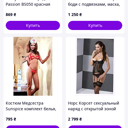
Passion BS050 красная
боди с подвязками, маска,
сетка One Size, 9A5EX6672
рукава, чулки, черный,
869
₴
1 250
₴
S/M Sexual Fantasy
Купить
Купить
Костюм Медсестра
Норс Корсет сексуальный
Sunspice комплект белья,
наряд с открытой зоной
обруч, стетоскоп, красный,
декольте черный,
795
₴
2 799
₴
O/S
E11035A77