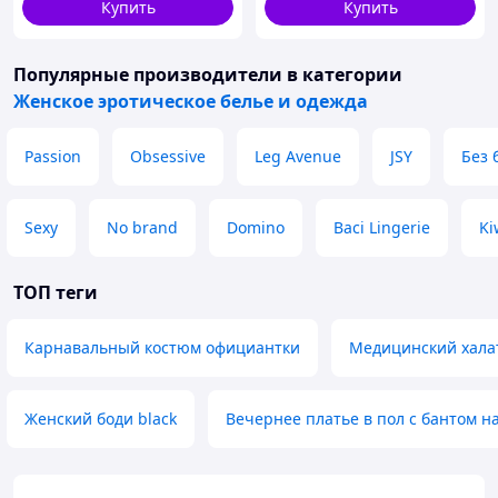
Купить
Купить
Популярные производители
в категории
Женское эротическое белье и одежда
Passion
Obsessive
Leg Avenue
JSY
Без 
Sexy
No brand
Domino
Baci Lingerie
Ki
ТОП теги
Карнавальный костюм официантки
Медицинский хала
Женский боди black
Вечернее платье в пол с бантом н