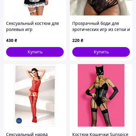
Сексуальный костюм для
Прозрачный боди для
ролевых игр
эротических игр из сетки и
"Непослушная служанка"
кружева L We Love Черный
430
₴
220
₴
We Love L
Купить
Купить
Сексуальный наряд
Костюм Кошечки Sunspice