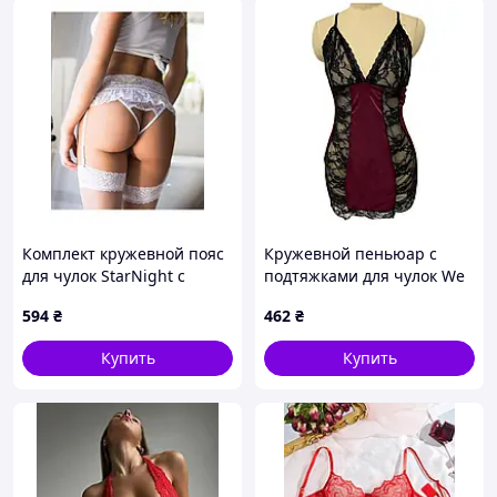
Комплект кружевной пояс
Кружевной пеньюар с
для чулок StarNight с
подтяжками для чулок We
трусиками с доступом,
Love M Черно-бордовый
594
₴
462
₴
белый, M-L
(M_red_DLSC924) D12-2026
Купить
Купить