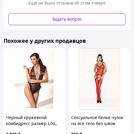
эротических линий белья.
Еще не было отзывов об этом товаре
Сексуальные стринги созданы для того чтобы
подчеркнуть вашу сексуальность и привлекательность.
Задать вопрос
Эластичный материал обеспечивает идеальную
посадку на фигуре.
Похожее у других продавцов
Невероятно соблазнительный и чувственный комплект
Kyouka станет вашим верным спутником в создании
уникальных образов, наполненных страстью и
уверенностью.
Дополните его сексуальными чулками.
Характеристики:
Материал – полиэстер, эластан, полиамид
Размер - S/M
Черный кружевной
Сексуальное белье чулок
комбидресс размер L/XL,
на все тело без швов
С/М L/XL
C1115E78K4
9565H96H
XXL/XXXL