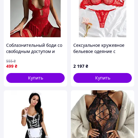
Соблазнительный боди со
Сексуальное кружевное
свободным доступом и
бельевое одеяние с
игривой юбочкой S
бретельками (2 шт)
555
₴
Красный
499
₴
2 197
₴
Купить
Купить