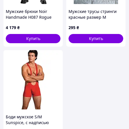
Мужские брюки Noir
Мужские трусы стринги
Handmade H087 Rogue
красные размер М
pants S sexstyle
4 179
₴
295
₴
Купить
Купить
Боди мужское S/M
Sunspice, с надписью
Guilty, красное