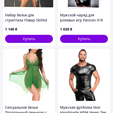
Набор белья для
Мужской наряд для
стриптиза Повар Skilled
ролевых игр Passion 018
Jack, E95637K0X
SET M956C389H
1 149
₴
1 639
₴
Купить
Купить
Сексуальное белье
Мужская футболка Noir
Прозрачный пеньюар с
Handmade H084 Vexen Tee