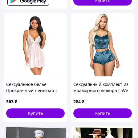
Купить
Сексуальное белье
Сексуальный комплект из
Прозрачный пеньюар с
мраморного велюра L We
трусиками XL We Love
Love Синий D7-2026
363
₴
284
₴
Белый, 8X123227P
Купить
Купить