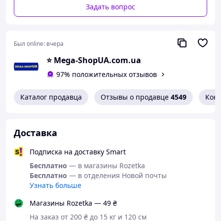
При покупке нескольких товаров из раздела Интим
Задать вопрос
товаров - Вы получаете дополнительно маленький
Подарок-Сюрприз тоже из ассортимента данного
раздела.
Был online:
вчера
⭐️ Mega-ShopUA.com.ua
Трусы слоник Красные для мужчин, которые хотят
сделать сюрприз или подарок для своих любимых
97% положительных отзывов
женщин.
Уход: Ручная стирка при температуре не выше 20-30
Каталог продавца
Отзывы о продавце
4549
Кон
градусов. После стирки расправьте изделие и повесьте
высыхать естественным путем.
Особенности:
Доставка
Забавные мужские трусы в виде слоника.
Подписка на доставку Smart
Особая конструкция соблазнительно
Бесплатно
— в магазины Rozetka
подчеркивает ягодицы.
Бесплатно
— в отделения Новой почты
Резинки отлично тянутся, поэтому не будут
Узнать больше
пережимать тело.
Приятная цена.
Магазины Rozetka — 49 ₴
Один размер, подходит для большинства.
Палитра из разных цветов поможет Вам
На заказ от 200 ₴ до 15 кг и 120 см