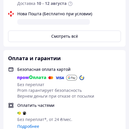
выбрать нужный вариант для игр.
Доставка
10 - 12 августа
Характеристики:
Нова Пошта (Бесплатно при условии)
Тип: С-стринги.
Материал: полиэстер.
Размеры: универсальный (М - L) 48-50.
Смотреть всё
Размеры: 17 х 13 х 1 см.
Цвет: Красный.
Комплект:
Оплата и гарантии
1 x Стринги.
1 х упаковка.
Безопасная оплата картой
* Внешний вид товара может незначительно
отличаться от фотографий на сайте в зависимости от
Без переплат
партии.
Prom гарантирует безопасность
Вернем деньги при отказе от посылки
Оплатить частями
Без переплат*, от 24 ₴/мес.
Подробнее