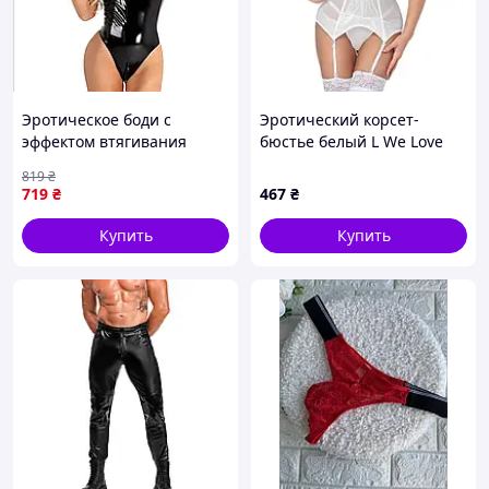
Эротическое боди с
Эротический корсет-
эффектом втягивания
бюстье белый L We Love
Латекс M We Love Черный
819
₴
719
₴
467
₴
Купить
Купить