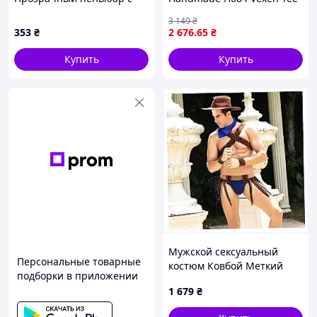
трусиками L We Love
S
3 149
₴
Зелёный
353
₴
2 676
.65
₴
Купить
Купить
Мужской сексуальный
Персональные товарные
костюм Ковбой Меткий
подборки в приложении
Вебстер S/M 9563T73T
1 679
₴