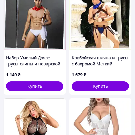
Набор Умелый Джек:
Ковбойская шляпа и трусы
трусы-слипы и поварской
с бахромой Меткий
колпак 956P370X
Вебстер 956K3H73
1 149
₴
1 679
₴
Купить
Купить