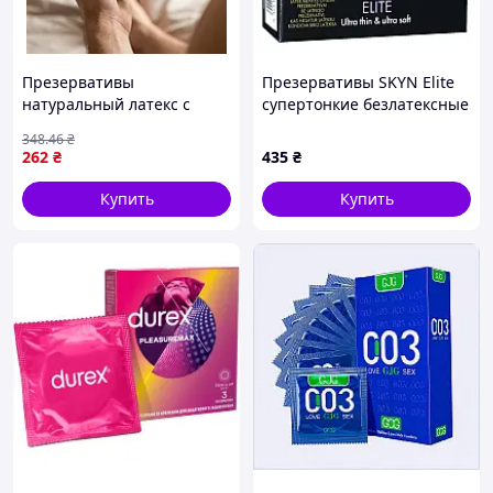
Презервативы
Презервативы SKYN Elite
натуральный латекс с
супертонкие безлатексные
ароматом шоколада OLO
3шт/уп, Таиланд
348
.46
₴
Chocolate упаковка 10 штук
262
₴
435
₴
Nomax
Купить
Купить