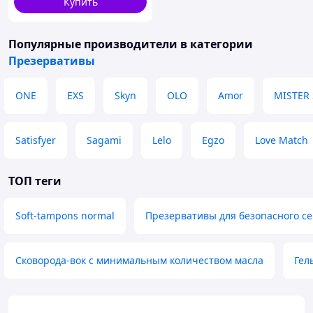
Купить
Популярные производители
в категории
Презервативы
ONE
EXS
Skyn
OLO
Amor
MISTER 
Satisfyer
Sagami
Lelo
Egzo
Love Match
ТОП теги
Soft-tampons normal
Презервативы для безопасного се
Сковорода-вок с минимальным количеством масла
Гел