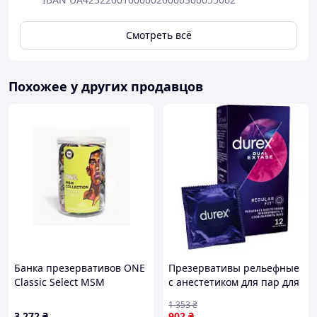
Смотреть всё
Похожее у других продавцов
Банка презервативов ONE
Презервативы рельефные
Classic Select MSM
с анестетиком для пар для
Collection, 100 шт
продления удовольствия
1 353
₴
12 штук
3 272
₴
902
₴