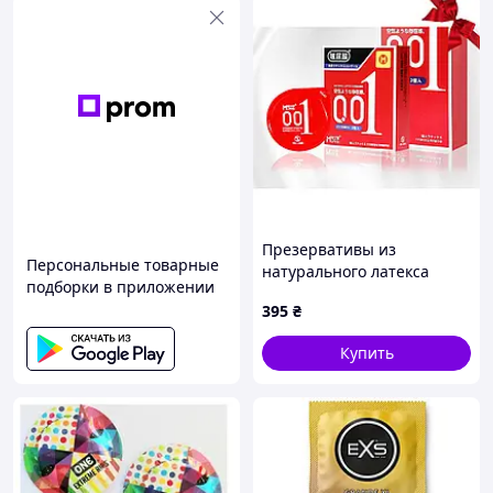
Презервативы из
Персональные товарные
натурального латекса
подборки в приложении
Muaisi Red 001 (в упаковке
395
₴
3 шт) 810508
Купить