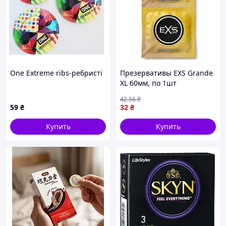
One Extreme ribs-ребристі
Презервативы EXS Grande
XL 60мм, по 1шт
42
.56
₴
59
₴
32
₴
Купить
Купить