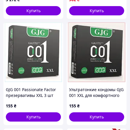
Купить
Купить
GJG 001 Passionate Factor
Ультратонкие кондомы GJG
презервативы XXL 3 шт
001 XXL для комфортного
упаковка B9A029E615
секса 90B296MK15
155
₴
155
₴
Купить
Купить