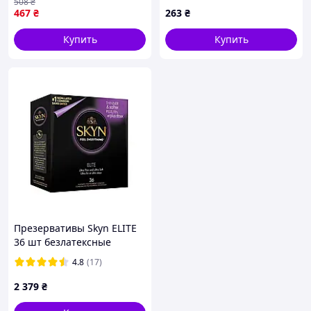
508
₴
шире 12 шт.
467
₴
263
₴
5052197057119 pelican
Купить
Купить
Презервативы Skyn ELITE
36 шт безлатексные
ультратонкие
4.8
(17)
2 379
₴