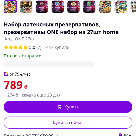
Набор латексных презервативов,
презервативы ONE набор из 27шт home
Код: ONE 27шт
5.0
(7)
44+ купили
Готово к отправке
79
от
₴
/мес
789
₴
1 274
₴
скидка еще 23 дня
Купить
Купить сейчас
94%
Продавец ROZZY STORE