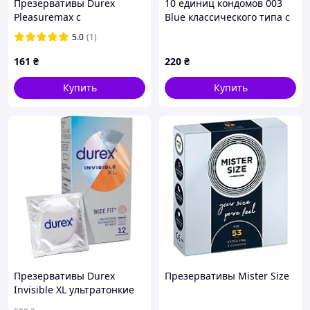
Презервативы Durex
10 единиц кондомов 003
Pleasuremax с
Blue классического типа с
силиконовой смазкой с
лубрикантом A90CM29526
5.0
(1)
ребрами и точками 3 шт.
3958393 zabka
161
₴
220
₴
Купить
Купить
Презервативы Durex
Презервативы Mister Size
Invisible XL ультратонкие
увеличенного размера