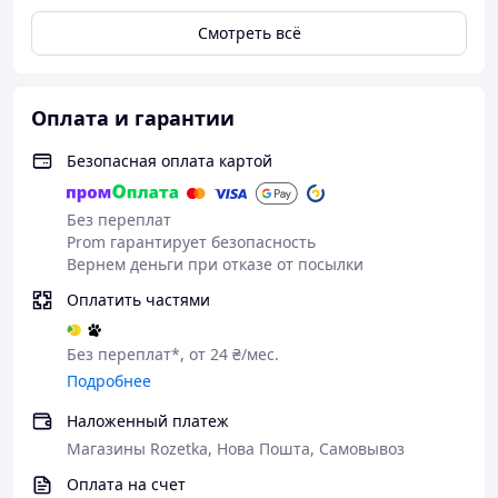
Смотреть всё
Каталог товаров от secretss.in.ua – Ваш лучший
выбор
Оплата и гарантии
Безопасная оплата картой
Без переплат
Prom гарантирует безопасность
Широкий
Анонимно
В наличии
Поддержк
Вернем деньги при отказе от посылки
ассортиме
сть и
и быстрая
а
нт для
конфиден
доставка
клиентов
Оплатить частями
любых
циальност
и
Все товары
фантазий
ь
консульта
в
ции
Без переплат*, от 24 ₴/мес.
В нашем
Мы
secretss.in.
Подробнее
магазине
понимаем,
ua
Команда
представле
насколько
находятся
профессио
Наложенный платеж
н
важны
в наличии
налов
Магазины Rozetka, Нова Пошта, Самовывоз
огромный
конфиденц
и готовы к
secretss.in.
выбор
иальность
быстрой
ua всегда
Оплата на счет
товаров,
и комфорт.
отправке.
готова