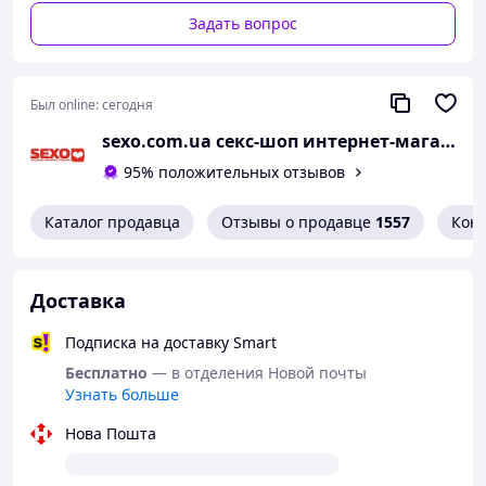
Без запаха
Задать вопрос
Предназначение:
для тех, кто хочет больше
пространства во время использования
Преимущества презервативов Love Match Extra
Large:
Был online:
сегодня
Эти презервативы созданы для тех, кто ищет комфорт
sexo.com.ua секс-шоп интернет-магазин
и надежную защиту без дискомфорта от слишком
тесных изделий. Они имеют оптимальную форму и
95% положительных отзывов
обеспечивают максимальную защиту и удобство для
каждого пользователя.
Каталог продавца
Отзывы о продавце
1557
Кон
Доставка
Подписка на доставку Smart
Бесплатно
— в отделения Новой почты
Узнать больше
Нова Пошта