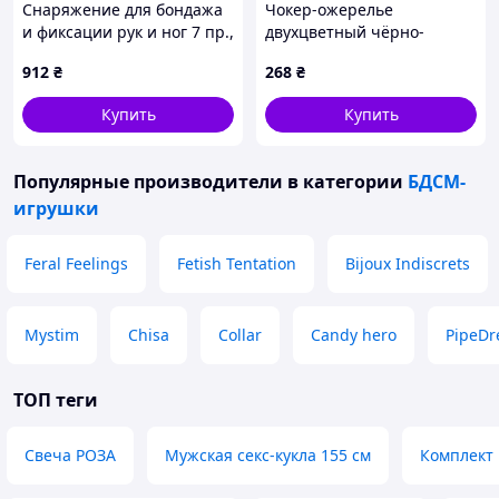
Снаряжение для бондажа
Чокер-ожерелье
и фиксации рук и ног 7 пр.,
двухцветный чёрно-
87PPX51346
красный с металлическим
912
₴
268
₴
сердцем
Купить
Купить
Популярные производители
в категории
БДСМ-
игрушки
Feral Feelings
Fetish Tentation
Bijoux Indiscrets
Mystim
Chisa
Collar
Candy hero
PipeD
ТОП теги
Свеча РОЗА
Мужская секс-кукла 155 см
Комплект 