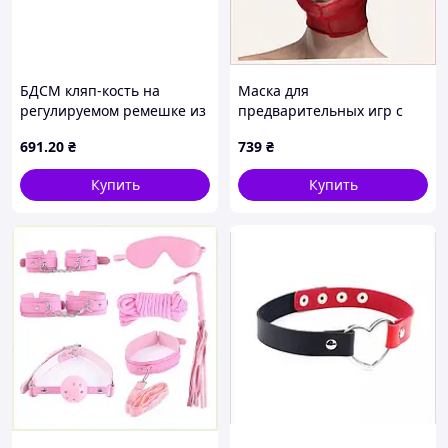
БДСМ кляп-кость на
Маска для
регулируемом ремешке из
предварительных игр с
экокожи, розовый
открытым ртом Feral
691
.20
₴
739
₴
Feelings, 8M7M51256M
Купить
Купить