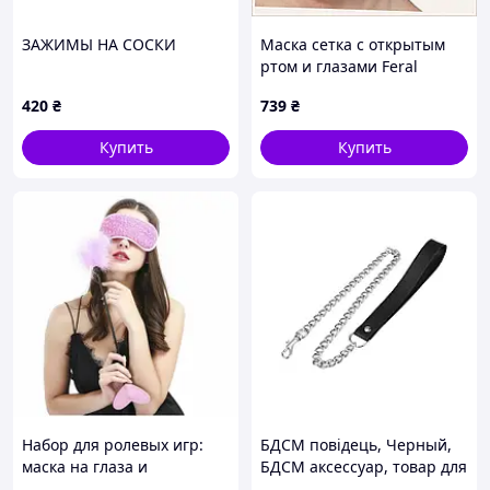
1 шт - шарик в рот на ремешке (кляп)
1 пара - кандалы для рук
ЗАЖИМЫ НА СОСКИ
Маска сетка с открытым
1 пара - кандалы для ног
ртом и глазами Feral
1 пара - зажимы для сосков
Feelings Mask Red
1 шт - ошейник с поводком
420
₴
739
₴
8751B26B5
1 шт - флоггер (плеть)
1 шт - маска на глаза
Купить
Купить
1 шт - веревка для связывания
1 шт - вибратор
Набор для ролевых игр:
БДСМ повідець, Черный,
маска на глаза и
БДСМ аксессуар, товар для
лоскоталки с перьями
бондажа, аксессуар для