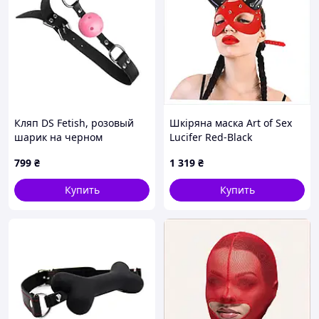
ОБМЕН И ВОЗВРАТ
Кляп DS Fetish, розовый
Шкіряна маска Art of Sex
шарик на черном
Lucifer Red-Black
ремешке sexstyle
875K1276T
799
₴
1 319
₴
Купить
Купить