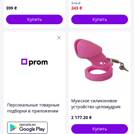
316
₴
ролевых игр, интимная
399
₴
243
₴
игрушка для пар
Купить
Купить
Этот набор включает все необходимые элементы
для ролевых игр и разнообразной стимуляции.
Кандалы с мягкой подкладкой обеспечат комфорт
при фиксации, а анальные пробки и вибратор
добавят новые грани удовольствия.
Дополнительные аксессуары, такие как маска, кляп
и флоггер, помогут создать атмосферу контроля и
подчинения.
Мужское силиконовое
Персональные товарные
устройство целомудрия
подборки в приложении
CB-6000 Silicone Pink
2 177
.20
₴
Купить