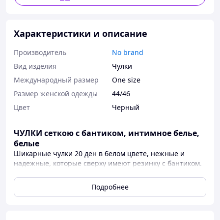
Характеристики и описание
Производитель
No brand
Вид изделия
Чулки
Международный размер
One size
Размер женской одежды
44/46
Цвет
Черный
ЧУЛКИ сеткою с бантиком, интимное белье,
белые
Шикарные чулки 20 ден в белом цвете, нежные и
надежные, которые сверху имеют резинку с бантиком.
Чулки гладкой текстуры, идеально подойдут для
интимных игр и особых праздничных случаев. Они
Подробнее
надежно держатся на ножке и имеют невероятно
сексуальный вид.