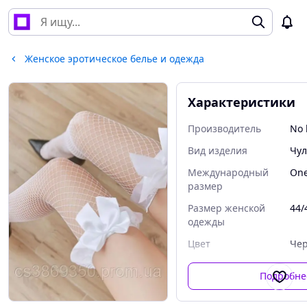
Женское эротическое белье и одежда
Характеристики
Производитель
No 
Вид изделия
Чул
Международный
One
размер
Размер женской
44/
одежды
Цвет
Че
Подробне