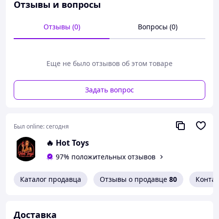
Отзывы и вопросы
Мы уважаем вашу конфиденциальность, поэтому в
накладной название товара указано как
«АКСЕССУАРЫ».
Продукция упакована плотно, и
Отзывы (0)
Вопросы (0)
ничего не указывает на содержимое посылки.
Еще не было отзывов об этом товаре
Доставка 1-3 дня
Задать вопрос
Был online:
сегодня
🔥 Hot Toys
97% положительных отзывов
Каталог продавца
Отзывы о продавце
80
Конта
Доставка