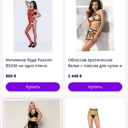
Интимное боди Passion
Обсессив эротическое
BS036 на одно плечо
белье с поясом для чулок и
красное 9KA56668
стрингами 95702T5K
869
₴
2 449
₴
Купить
Купить