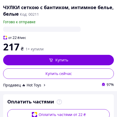
ЧУЛКИ сеткою с бантиком, интимное белье,
белые
Код: 00211
Готово к отправке
22
от
₴
/мес
217
₴
1+ купили
Купить
Купить сейчас
97%
Продавец 🔥 Hot Toys
Оплатить частями
Оплатить частями от 22 ₴