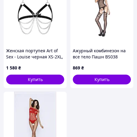
Женская портупея Art of
Ажурный комбинезон на
Sex - Louise черная XS-2XL,
все тело Пашн BS038
экокожа
C9P5P6679
1 580
₴
869
₴
Купить
Купить