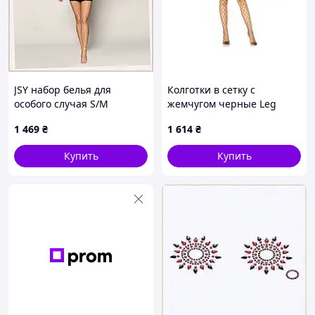
JSY набор белья для
Колготки в сетку с
особого случая S/M
жемчугом черные Leg
191C2B563B
Avenue Faux pearl fence86
1 469
₴
1 614
₴
tights O/S
Купить
Купить