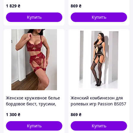
черное 111580X6K
(PBS014B) P95PB6544
1 829
₴
869
₴
Купить
Купить
Женское кружевное белье
Женский комбинезон для
бордовое бюст, трусики,
ролевых игр Passion BS057
пояс для чулок, гартеры. L
черный P148M9828
1 300
₴
869
₴
Купить
Купить