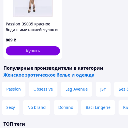
Passion BS035 красное
боди с имитацией чулок и
сетки, 95H6MB536
869
₴
Купить
Популярные производители
в категории
Женское эротическое белье и одежда
Passion
Obsessive
Leg Avenue
JSY
Без 
Sexy
No brand
Domino
Baci Lingerie
Ki
ТОП теги