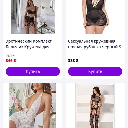
Эротический Комплект
Сексуальная кружевная
Белья из Кружева для
ночная рубашка черный S
Девушки Сексуальный
We Love, 8124531 - 436
940
₴
Женский Набор Нижнее
846
₴
388
₴
Белье Трусики
Бюстгальтер и Пояс
Купить
Купить