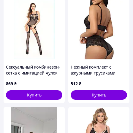
Сексуальный комбинезон-
Нежный комплект с
сетка с имитацией чулок
ажурными трусиками
T118B7E242
черный L We Love
869
₴
512
₴
Купить
Купить