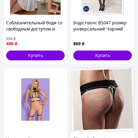
Соблазнительный боди со
Бодістокінг BS047 розмір
свободным доступом и
універсальний Чорний
игривой юбочкой 2XL
(PBS047B), 9X56520P
555
₴
Белый
499
₴
869
₴
Купить
Купить