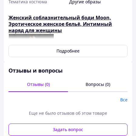
Тематика костюма
Другие образы
Женский соблазнительный боди Moon,
Эротическое женское бельё, Интимный
наряд для женщины
Боди Moon
Подробнее
Боди Moon — это эротичный
наряд, созданный для самых
смелых образов.
Отзывы и вопросы
Облегающий крой
соблазнительно
подчеркивает формы и
Отзывы (0)
Вопросы (0)
открывает тело в самых чувственных местах.
Полупрозрачный материал добавляет интриги и
Все
возбуждения. Глубокие вырезы и изящные детали
делают это боди идеальным для страстной ночи.
Еще не было отзывов об этом товаре
Оно мягко облегает тело, даря максимум
комфорта и эффектности. В боди Moon вы точно
почувствуете себя желанной и уверенной.
Задать вопрос