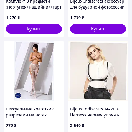
Комплект 3 предмети
Bijoux Indiscrets аксессуар
(Портупея+нашийник+гартери)
для будуарной фотосессии
Sunspice
121485HB4
1 270
₴
1 739
₴
Купить
Купить
Сексуальные колготки с
Bijoux Indiscrets MAZE X
разрезами на ногах
Harness черная упряжь
Пассион 111TP561H8
1103MC75X0
779
₴
2 549
₴