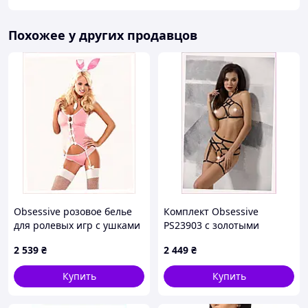
Размер: S, M, L, XL
Цвет: Красный, Чёрный
Похожее у других продавцов
Obsessive розовое белье
Комплект Obsessive
для ролевых игр с ушками
PS23903 с золотыми
87A5E082X1
кольцами черный,
2 539
₴
2 449
₴
9A5EX7025
Купить
Купить