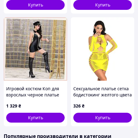
Купить
Купить
Игровой костюм Коп для
Сексуальное платье сетка
взрослых черное платье
бодистокинг желтого цвета
из экокожи с фуражкой,
с перчатками We Love
1 329
₴
326
₴
9X5C6954
Купить
Купить
Популярные производители
в категории