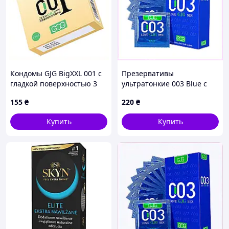
Кондомы GJG BigXXL 001 с
Презервативы
гладкой поверхностью 3
ультратонкие 003 Blue с
шт, 9029E5K35T
лубрикантом 10 штук
155
₴
220
₴
90M29P5A26
Купить
Купить