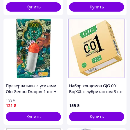
беременности и защиты от заболеваний,
Купить
Купить
передающихся половым путем (ЗППП).
Презервативы с усиками
Набор кондомов GJG 001
Olo Genbu Dragon 1 шт +
BigXXL с лубрикантом 3 шт
Шарик + Лубрикант
902HKE9535
133
₴
(ROZ6501053514)
121
₴
155
₴
Купить
Купить