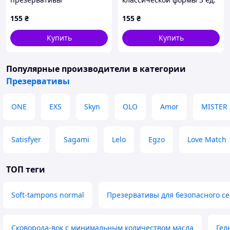
увеличенные 3 шт
902953M2PB
155
₴
155
₴
EP9029535
Купить
Купить
Популярные производители
в категории
Презервативы
ONE
EXS
Skyn
OLO
Amor
MISTER 
Satisfyer
Sagami
Lelo
Egzo
Love Match
ТОП теги
Soft-tampons normal
Презервативы для безопасного се
Сковорода-вок с минимальным количеством масла
Гел