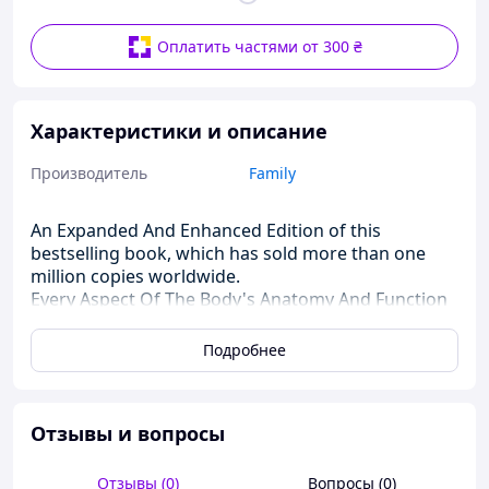
Оплатить частями от 300 ₴
Характеристики и описание
Производитель
Family
An Expanded And Enhanced Edition of this
bestselling book, which has sold more than one
million copies worldwide.
Every Aspect Of The Body's Anatomy And Function
is revealed with remarkable clarity and detail in
hundreds of 3-D images.
Подробнее
Discover How And Why The Body Malfunctions,
with easy-to-understand, illustrated analysis of
some of the most common disorders.
Отзывы и вопросы
A Unique DVD-ROM contains electrifying, specially
commissioned animations and allows readers to
interact with each body system.
Отзывы (0)
Вопросы (0)