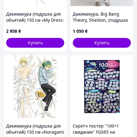
Дакимакура (подушка для
Дакимакура, Big Bang
объятий) 150 см «My Dress-
Theory, Sheldon, (подушка
Up Darling Kitagawa Marin»
обнимашка) 100*33 см
2 958
₴
1 050
₴
tape 11
лутшая с быстрой
доставкой по Украине
Купить
Купить
Дакимакура (подушка для
Скретч постер "100+1
объятий) 150 см «Noragami
свидание" FGS65 на