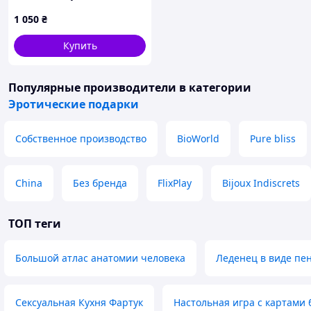
обнимашка) 100*33 см
1 050
₴
лутшая с быстрой
доставкой по Украине
Купить
Популярные производители
в категории
Эротические подарки
Собственное производство
BioWorld
Pure bliss
China
Без бренда
FlixPlay
Bijoux Indiscrets
ТОП теги
Большой атлас анатомии человека
Леденец в виде пен
Сексуальная Кухня Фартук
Настольная игра с картами