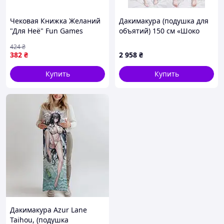
Чековая Книжка Желаний
Дакимакура (подушка для
"Для Неё" Fun Games
объятий) 150 см «Шоко
FGS29, 12 приятных
Коми | Коми не может
424
₴
"квестов"-желаний,
общаться» модель 1
382
₴
2 958
₴
Toyman
Купить
Купить
Дакимакура Azur Lane
Taihou, (подушка