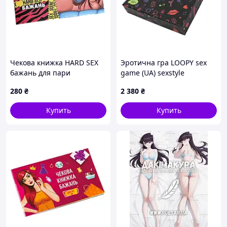
Чекова книжка HARD SEX
Эротична гра LOOPY sex
бажань для пари
game (UA) sexstyle
280
₴
2 380
₴
Купить
Купить