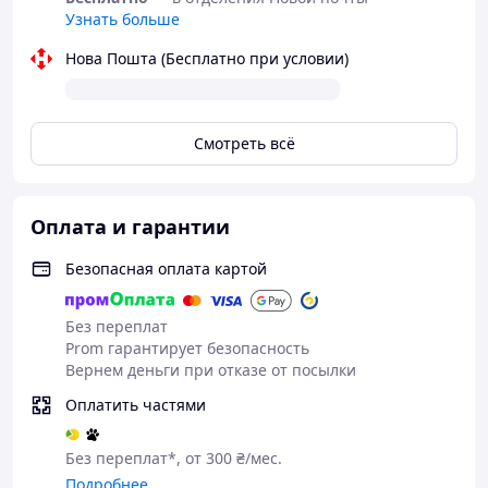
Язык издания
Узнать больше
Английский
ISBN
Нова Пошта (Бесплатно при условии)
978-1-4093-1669-5
Вес в упаковке, г
1800
Смотреть всё
Комментарий:
2nd Edition.
Прилагаемый к изданию диск DVD-ROM упакован в
специальный целлофановый конверт и вложен внутрь
Оплата и гарантии
книги.
Безопасная оплата картой
Без переплат
Prom гарантирует безопасность
Вернем деньги при отказе от посылки
Оплатить частями
Без переплат*, от 300 ₴/мес.
Подробнее