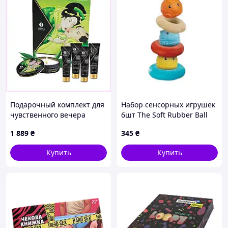
Подарочный комплект для
Набор сенсорных игрушек
чувственного вечера
6шт The Soft Rubber Ball
Shunga, X11H17641P
1131 top shop ua_
1 889
₴
345
₴
Купить
Купить