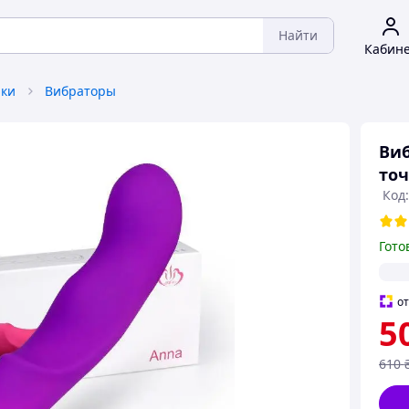
Найти
Кабин
ки
Вибраторы
Виб
точ
Код
Гото
о
5
610