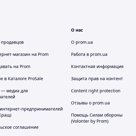
О нас
 продавцов
О prom.ua
ернет-магазин
на Prom
Работа в prom.ua
авать на Prom
Контактная информация
 в Каталоге ProSale
Защита прав на контент
у питания 3-4 секунды, пока не загорится
 — медиа для
Content right protection
ажатие на кнопки + / - .
ателей
ку питания 3-4 секунды, пока не
Отзывы о prom.ua
 интернет-предпринимателей
Кращі
Помощь Силам обороны
(Volonter by Prom)
теплой воде, избегая попадания воды в пульт
льское соглашение
 специальными бактерицидными спреями для