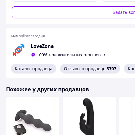
добраться до Твоей точки G. 10 программ вибрац
Начиная от нежных вибраций, переходи к более си
Задать во
пронзительными, интенсивными пульсациями Тво
Был online:
сегодня
LoveZona
100% положительных отзывов
Каталог продавца
Отзывы о продавце
3707
Ко
Похожее у других продавцов