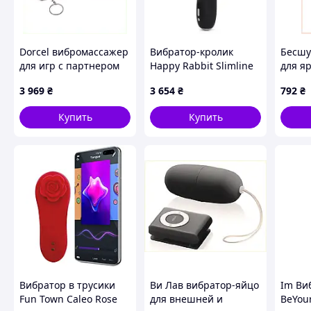
Dorcel вибромассажер
Вибратор-кролик
Бесшу
для игр с партнером
Happy Rabbit Slimline
для я
на расстоянии
ТОЧКА G Lovehoney
режим
3 969
₴
3 654
₴
792
₴
7K279C52
Купить
Купить
СПЕЦИФИКАЦИЯ:
- Материал: силикон
- Цвет:
уточняйте у менеджера
- Общая длина вибратора: 20 см
- Диаметр: до 3см
Вибратор в трусики
Ви Лав вибратор-яйцо
Im Ви
- Функции: 10 типов вибрации
Fun Town Caleo Rose
для внешней и
BeYour
- Питание: Встроенный аккумулятор, заряжается с