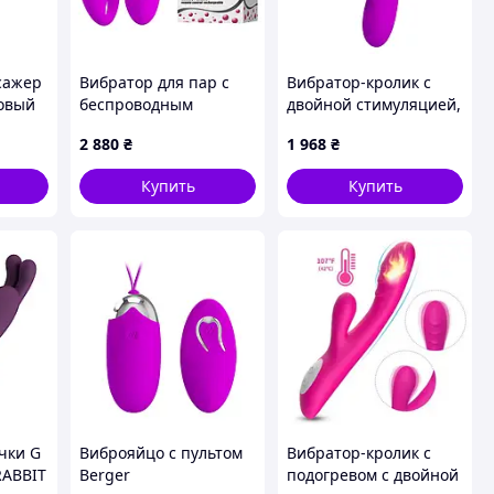
сажер
Вибратор для пар с
Вибратор-кролик с
зовый
беспроводным
двойной стимуляцией,
пультом управления
30 режимов вибрации,
2 880
₴
1 968
₴
фиолетового цвета
USB
Lybaile Pretty Love
Купить
Купить
Nomax
чки G
Виброяйцо с пультом
Вибратор-кролик с
RABBIT
Berger
подогревом с двойной