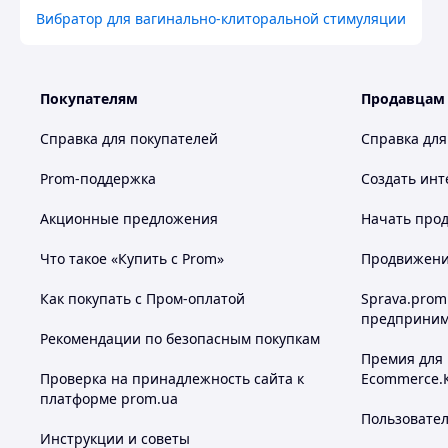
Вибратор для вагинально-клиторальной стимуляции
Покупателям
Продавцам
Справка для покупателей
Справка для
Prom-поддержка
Создать инт
Акционные предложения
Начать прод
Руководство по использованию:
Что такое «Купить с Prom»
Продвижение
Для того, чтобы включить вибратор удержите кнопк
светодиод.
Как покупать с Пром-оплатой
Sprava.prom
Переключение режимов происходит через короткое н
предприним
Для того, чтобы выключить вибратор удержите кноп
Рекомендации по безопасным покупкам
погаснет светодиод.
Премия для
Проверка на принадлежность сайта к
Ecommerce.
Уход и гигиена:
платформе prom.ua
Перед и после использования промойте игрушку в 
Пользовате
управления. Можно также обрабатывать игрушку
Инструкции и советы