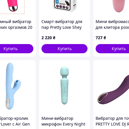
мный вибратор
Смарт-вибратор для
Мини вибромас
рких оргазмов 20
пар Pretty Love Shey
для клитора ро
ов 90PP23080
2 220
₴
727
₴
Купить
Купить
Купить
братор-кролик
Мини-вибратор
Вибратор для то
Lover с Air Gen
микрофон Every Night
PRETTY LOVE DJ 
 помощью зарядного устройства USB