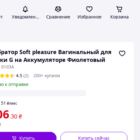
ет
Уведомления
Сравнение
Избранное
Корзина
ратор Soft pleasure Вагинальный для
ки G на Аккумуляторе Фиолетовый
: 0103A
4.5
(2)
200+ купили
во к отправке
51
т
₴
/мес
06
.30
₴
₴
Купить
Купить сейчас