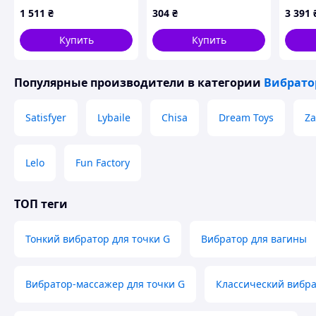
внутренней
вакуу
1 511
₴
304
₴
3 391
стимуляции,
подог
8H1P80560
для ж
Купить
Купить
стиму
Популярные производители
в категории
Вибрат
Satisfyer
Lybaile
Chisa
Dream Toys
Za
Lelo
Fun Factory
ТОП теги
Тонкий вибратор для точки G
Вибратор для вагины
Вибратор-массажер для точки G
Классический вибр