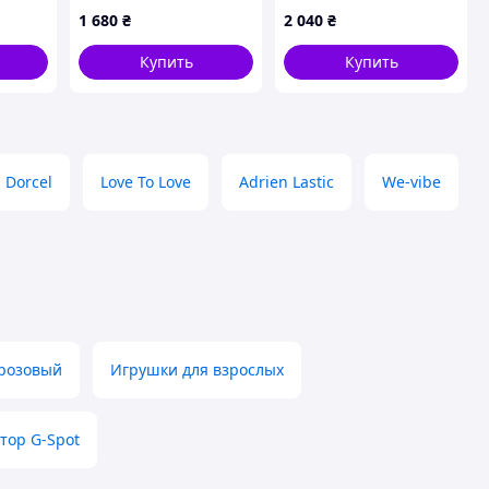
стимуляцией Spark,
1 680
₴
2 040
₴
 х 2.7
розовый
Купить
Купить
Dorcel
Love To Love
Adrien Lastic
We-vibe
розовый
Игрушки для взрослых
тор G-Spot