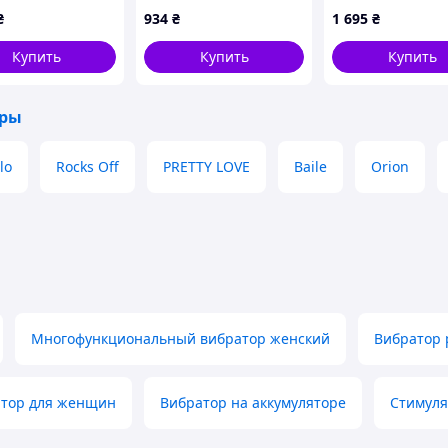
мом ротацией и
Toys Sharon
с ушками,
₴
934
₴
1 695
₴
ревом голубой
бирюзовый, 10
фиолетовый, 13.9
енщин
режимов вибрации
см
Купить
Купить
Купить
лятор IMD22/G
оры
lo
Rocks Off
PRETTY LOVE
Baile
Orion
Многофункциональный вибратор женский
Вибратор 
атор для женщин
Вибратор на аккумуляторе
Стимуля