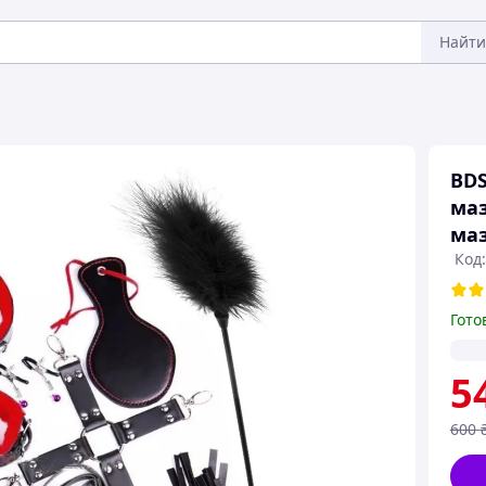
Найти
BDS
маз
маз
Код:
Гото
5
600