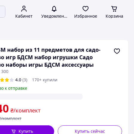
Кабинет
Уведомления
Избранное
Корзина
M набор из 11 предметов для садо-
о игр БДСМ набор игрушки Садо
о наборы игры БДСМ аксессуары
 300
4.0
(3)
170+ купили
во к отправке
40
₴/комплект
₴/комплект
Купить
Купить сейчас