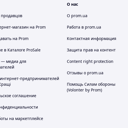
О нас
 продавцов
О prom.ua
ернет-магазин
на Prom
Работа в prom.ua
авать на Prom
Контактная информация
 в Каталоге ProSale
Защита прав на контент
 — медиа для
Content right protection
ателей
Отзывы о prom.ua
 интернет-предпринимателей
Кращі
Помощь Силам обороны
(Volonter by Prom)
льское соглашение
онфиденциальности
боты на маркетплейсе