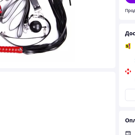
Прод
Дос
Опл