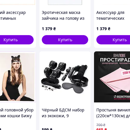
ий аксессуар
Эротическая маска
Аксессуар для
нтимных
зайчика на голову из
тематических
ов маска Кошка
матовой экокожи
вечеринок маск
1 379
₴
1 379
₴
A1587
2T7288C4P2
зайца черная,
27E28E842X
Купить
Купить
Купить
ект впечатлит даже тех, кто практикует такие
зать своего партнера;
юбым удобным способом;
й головной убор
Чёрный БДСМ набор
Простыня винил
ами кошки Бижу
из экокожи, 9
(220см*130см) д
желаний с партнером;
кретс,
предметов
секса, массажа,
700
₴
нь пикантную игру;
511B
водонепроницае
₴
599
₴
665
₴