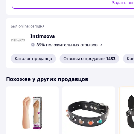
Задать во
организовать умопомрачительный секс в стиле BDSM. Те, 
не знают, как она возбуждает и помогает раскрывать все
Был online:
сегодня
Intimsova
89% положительных отзывов
Каталог продавца
Отзывы о продавце
1433
Ко
Похожее у других продавцов