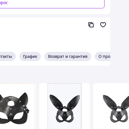
прос
кто ни разу не пробовал фетиш атрибутику, просто
 новые грани удовольствия.
нтакты
График
Возврат и гарантия
О продавце