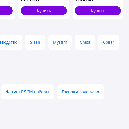
овом
Купить
Купить
зводство
Slash
Mystim
Chisa
Collar
Фетиш БДСМ наборы
Госпожа садо мазо