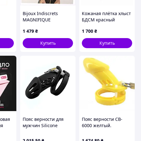
Bijoux Indiscrets
Кожаная плётка хлыст
MAGNIFIQUE
БДСМ красный
а
роскошное
1 479
₴
1 700
₴
украшение-плеть
11X19B497X
Купить
Купить
овая
Пояс верности для
Пояс верности CB-
ля
мужчин Silicone
6000 желтый.
Chastity Cage Black
Nasoloda-net.ua
мая,
Standart черный Кайф
2 015
.50
₴
1 674
.80
₴