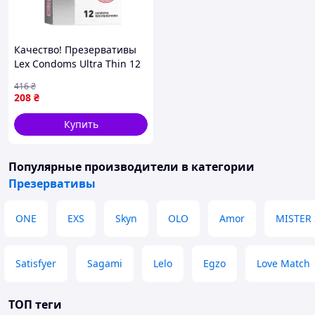
Качество! Презервативы
Lex Condoms Ultra Thin 12
шт. (4820144771958) -
416
₴
Гарантия! Сервис!
208
₴
Купить
Популярные производители
в категории
Презервативы
ONE
EXS
Skyn
OLO
Amor
MISTER 
Satisfyer
Sagami
Lelo
Egzo
Love Match
ТОП теги