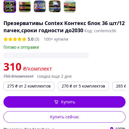
Презервативы Contex Контекс блок 36 шт/12
пачек,сроки годности до2030
Код: contemix36
5.0
(3)
100+ купили
Готово к отправке
310
₴/комплект
750
₴/комплект
скидка еще 2 дня
275
₴
от 2 комплектов
270
₴
от 5 комплектов
265
₴
Купить
Купить сейчас
100%