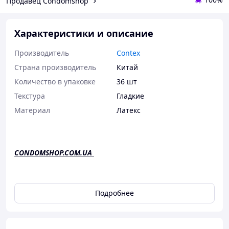
Продавец Condomshop
Характеристики и описание
Производитель
Contex
Страна производитель
Китай
Количество в упаковке
36 шт
Текстура
Гладкие
Материал
Латекс
CONDOMSHOP.COM.UA
Прeзeрвативы ,,Contex"(Контекс) микс 4вида/36 штук/12
Подробнее
пачек.
В 1 блоке находится 36 презервативов,12 пачек по 3
шт. Микс из 4 видов.