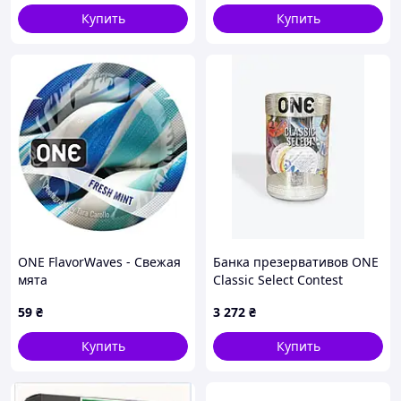
Купить
Купить
ONE FlavorWaves - Свежая
Банка презервативов ONE
мята
Classic Select Contest
Collection, 100 шт.
59
₴
3 272
₴
EroticLand.net
Купить
Купить