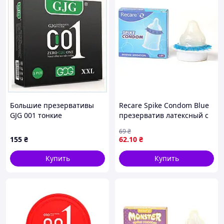
Большие презервативы
Recare Spike Condom Blue
GJG 001 тонкие
презерватив латексный с
эластичные латексные
шипиками 1 ряд насадка
69
₴
PH90296B15
стимулирующая на член 1
155
₴
62
.10
₴
шт
Купить
Купить