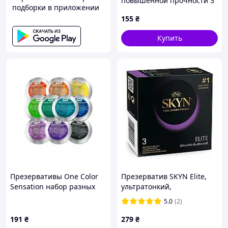
повышенной прочности 3
подборки в приложении
шт 90295X33T
155
₴
Купить
Презервативы One Color
Презерватив SKYN Elite,
Sensation набор разных
ультратонкий,
цветов, 5 шт.
безлатексный
5.0
(2)
(полиизопрен), 3 шт
Love&Life
191
₴
279
₴