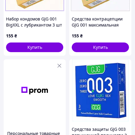
Набор кондомов GJG 001
Средства контрацепции
BigXXL с лубрикантом 3 шт
GJG 001 максимальная
902HKE9535
чувствительность 3 шт
155
₴
155
₴
9029K535CT
Купить
Купить
Средства защиты GJG 003
Персональные товарные