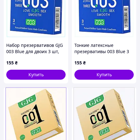
Набор презервативов GJG
Тонкие латексные
003 Blue для двоих 3 шт,
презервативы 003 Blue 3
BX9029533
шт, 90KE29533
155
₴
155
₴
Купить
Купить