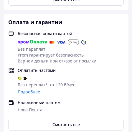
Оплата и гарантии
Ширина: 49 мм
Длинна: 160
Безопасная оплата картой
Материал: Изготовлен из натурального
латексного каучука, это тонкий но очень
надежный материал практически не ощущается
Без переплат
при использовании
Prom гарантирует безопасность
Форма: Цилиндрическая
Вернем деньги при отказе от посылки
Смазка: Силикон
Оплатить частями
С резервуаром
Толщина стенки: 0,05 мм
Доступные упаковки: 3шт, 10шт, 36шт
Без переплат*, от 120 ₴/мес.
Подробнее
Наложенный платеж
Нова Пошта
Смотреть всё