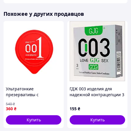
Похожее у других продавцов
Ультратонкие
ГДЖ 003 изделия для
презервативы с
надежной контрацепции 3
разогревающим эффектом
ед M9029532CP
540
₴
и гиалуроновой кислотой
360
₴
155
₴
0.01 мм 3 шт для мужчин
FLAME
Купить
Купить