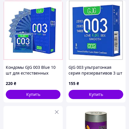
Кондомы GJG 003 Blue 10
GJG 003 ультратонкая
шт для естественных
серия презервативов 3 шт
ощущений 902952A6X
90E2953AM3
220
₴
155
₴
Купить
Купить