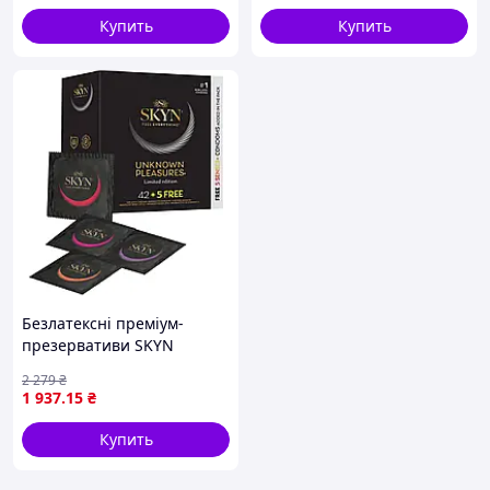
Купить
Купить
Безлатексні преміум-
презервативи SKYN
Unknown Pleasures 42+5
2 279
₴
шт FREE (пошкоджене
1 937
.15
₴
паковання!!!)
Купить