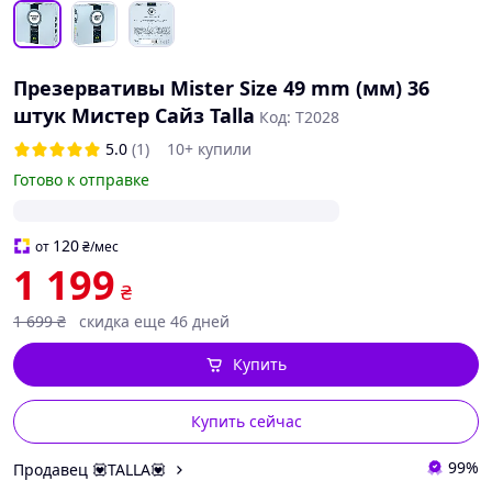
Презервативы Mister Size 49 mm (мм) 36
штук Мистер Сайз Talla
Код: T2028
5.0
(1)
10+ купили
Готово к отправке
120
от
₴
/мес
1 199
₴
1 699
₴
скидка еще 46 дней
Купить
Купить сейчас
99%
Продавец 💟TALLA💟