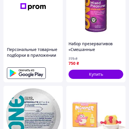
Набор презервативов
Персональные товарные
«Смешанные
подборки в приложении
удовольствия» ONE Mixed
775
₴
Pleasures (цена за
750
₴
упаковку 12 шт) Sex Aura
Купить