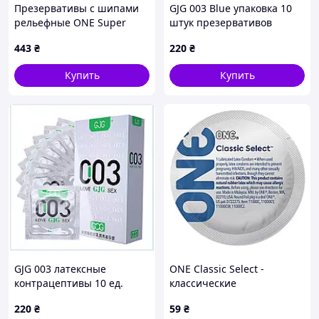
Презервативы с шипами
GJG 003 Blue упаковка 10
рельефные ONE Super
штук презервативов
Studs 3 штуки Talla
классической формы,
443
₴
220
₴
90T295CP26
Купить
Купить
GJG 003 латексные
ONE Classic Select -
контрацептивы 10 ед.
классические
белая упаковка, 9029P5A30
220
₴
59
₴