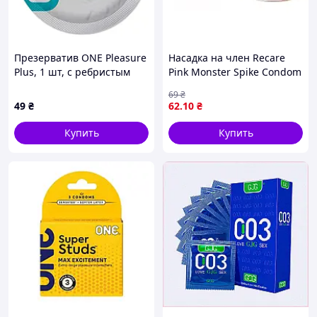
Презерватив ONE Pleasure
Насадка на член Recare
Plus, 1 шт, с ребристым
Pink Monster Spike Condom
участком на конце, со
(презерватив з кульками
69
₴
смазкой - SX0762
та вусиками)
49
₴
62
.10
₴
Купить
Купить