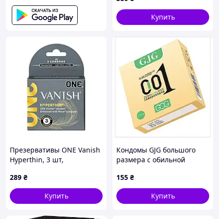
3 шт. (4974234101016) -
Лучшее качество только
Купить
на Nukleon.com.ua
Презервативы ONE Vanish
Кондомы GJG большого
Hyperthin, 3 шт,
размера с обильной
ультратонкие, со смазкой,
смазкой 3 шт, 90P2TX9535
289
₴
155
₴
картонная упаковка
Купить
Купить