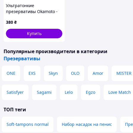
Ультратонкие
презервативы Okamoto -
Zero One 0.01mm, Япония,
380
₴
до 12.2030
Купить
Популярные производители
в категории
Презервативы
ONE
EXS
Skyn
OLO
Amor
MISTER 
Satisfyer
Sagami
Lelo
Egzo
Love Match
ТОП теги
Soft-tampons normal
Набор насадок на пенис
Пре