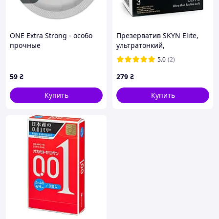
ONE Extra Strong - особо
Презерватив SKYN Elite,
прочные
ультратонкий,
безлатексный
5.0
(2)
(полиизопрен), 3 шт
Love&Life
59
₴
279
₴
Купить
Купить