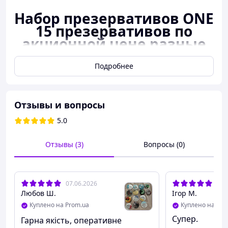
Набор презервативов ONE
15 презервативов по
акционной цене разные
вкусы светящиеся и
другие
Подробнее
Отзывы и вопросы
5.0
Отзывы (3)
Вопросы (0)
07.06.2026
27.
Любов Ш.
Ігор М.
Куплено на Prom.ua
Куплено на Pro
Супер.
Гарна якість, оперативне