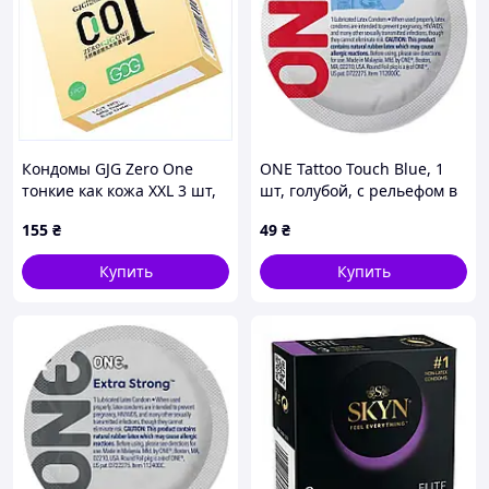
Кондомы GJG Zero One
ONE Tattoo Touch Blue, 1
тонкие как кожа XXL 3 шт,
шт, голубой, с рельефом в
K9P029C535
виде татуировки -
155
₴
49
₴
CherryLove
Купить
Купить