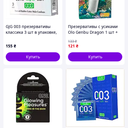
GJG 003 презервативы
Презервативы с усиками
классика 3 шт в упаковке,
Olo Genbu Dragon 1 шт +
90295X32P
Шарик + Лубрикант
133
₴
(ROZ6501053514)
155
₴
121
₴
Купить
Купить