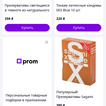
Презервативы светящиеся
Тонкие латексные кондомы
в темноте из натурального
003 Blue 10 шт
латекса с лубрикантом на
классической посадки
359
₴
220
₴
силиконовой основе ONE
90AX29526
Glowing
Купить
Купить
Популярный!
Персональные товарные
Презервативы Sagami
подборки в приложении
Xtreme Feel Up Ребристые
380
₴