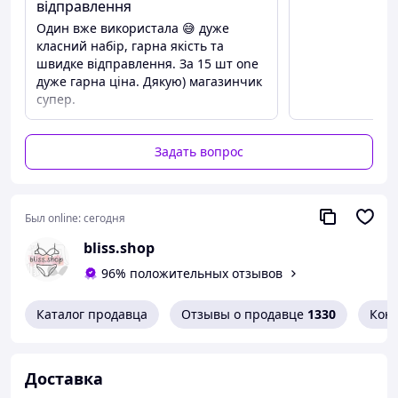
Набор Mix Color – идеальная
відправлення
возможность попробовать все
Один вже використала 😅 дуже
разноцветные презервативы
класний набір, гарна якість та
ONE, классические
швидке відправлення. За 15 шт one
презервативы с дизайнами из
дуже гарна ціна. Дякую) магазинчик
супер.
коллекции
Задать вопрос
Made in USA Презервативы
изготовлены из
натурального латекса,
Был online:
сегодня
подходят для веганов,
bliss.shop
смазаны силиконовой
96% положительных отзывов
смазкой премиум-класса и
не содержат ГМО, парабенов,
глицерина, глютена,
Каталог продавца
Отзывы о продавце
1330
Кон
спермицидов
и
ароматизаторов.
Доставка