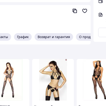
такты
График
Возврат и гарантия
О продавце