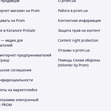
 продавцов
О prom.ua
ернет-магазин
на Prom
Работа в prom.ua
авать на Prom
Контактная информация
 в Каталоге ProSale
Защита прав на контент
 — медиа для
Content right protection
ателей
Отзывы о prom.ua
 интернет-предпринимателей
Кращі
Помощь Силам обороны
(Volonter by Prom)
льское соглашение
онфиденциальности
боты на маркетплейсе
рограмма электронный
с PROM