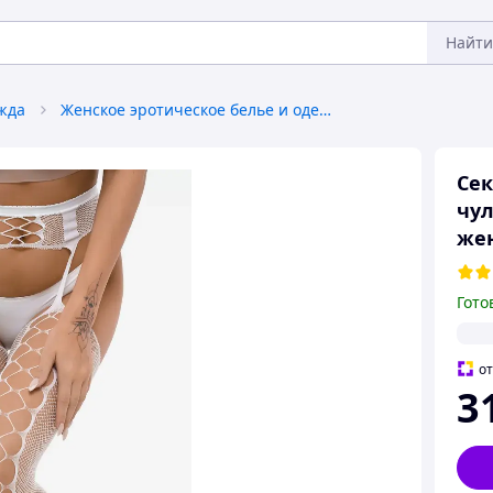
Найти
жда
Женское эротическое белье и одежда
Сек
чул
жен
Гото
о
3