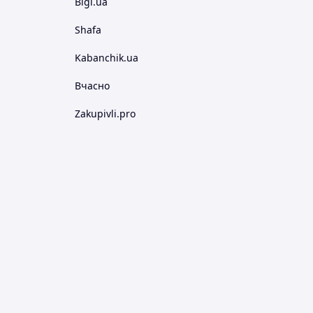
Bigl.ua
Shafa
Kabanchik.ua
Вчасно
Zakupivli.pro