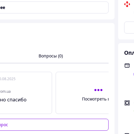
ее
Опл
Вопросы (0)
продавцом"
или к мессенджерам
Viber или Telegram
.
 графе
"Контакты"
.
0.08.2025
rom.ua
Посмотреть все
но спасибо
прос