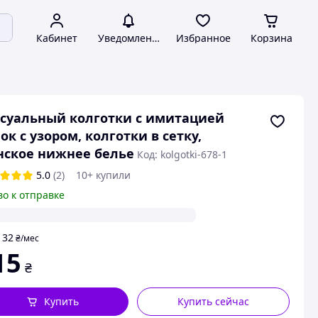
Кабинет
Уведомления
Избранное
Корзина
суальный колготки с имитацией
ок с узором, колготки в сетку,
ское нижнее белье
Код: kolgotki-678-1
5.0
(2)
10+ купили
во к отправке
32
т
₴
/мес
15
₴
Купить
Купить сейчас