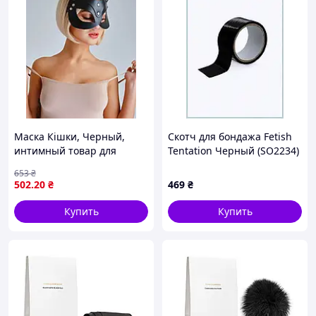
Маска Кішки, Черный,
Скотч для бондажа Fetish
интимный товар для
Tentation Черный (SO2234)
взрослых, эротический
1X266C625
653
₴
аксессуар, товар для
502
.20
₴
469
₴
ролевых игр, подарок для
пары
Купить
Купить