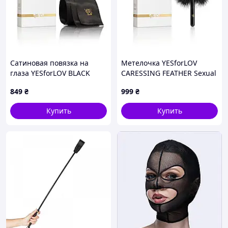
Сатиновая повязка на
Метелочка YESforLOV
глаза YESforLOV BLACK
CARESSING FEATHER Sexual
SATIN BLINDFOLD (мятая
Fantasy
849
₴
999
₴
упаковка!!!)
Купить
Купить