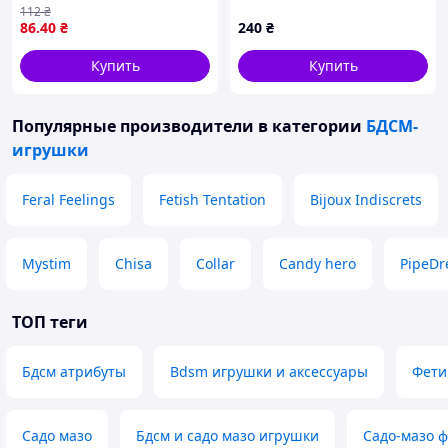
112
₴
товар для бондажа и
86
.40
₴
240
₴
ролевых игр, интимная
секс-игрушка
Купить
Купить
Популярные производители
в категории
БДСМ-
игрушки
Feral Feelings
Fetish Tentation
Bijoux Indiscrets
Mystim
Chisa
Collar
Candy hero
PipeD
ТОП теги
Бдсм атрибуты
Bdsm игрушки и аксессуары
Фети
Садо мазо
Бдсм и садо мазо игрушки
Садо-мазо 