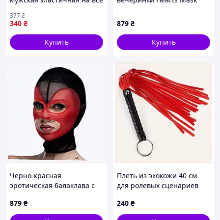
тело L/XL/XXL Черная
Red сетчатая CK87512P59
377
₴
340
₴
879
₴
Купить
Купить
Черно-красная
Плеть из экокожи 40 см
эротическая балаклава с
для ролевых сценариев
сеткой 875TT126P0
90294P2B0
879
₴
240
₴