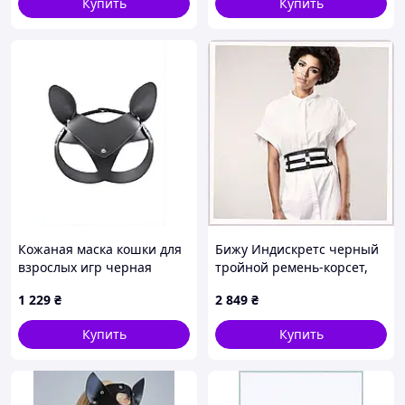
Купить
Купить
Кожаная маска кошки для
Бижу Индискретс черный
взрослых игр черная
тройной ремень-корсет,
матовая, 272E8X8C41
110375P1T
1 229
₴
2 849
₴
Купить
Купить