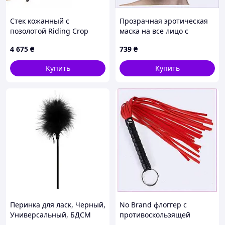
Стек кожанный с
Прозрачная эротическая
позолотой Riding Crop
маска на все лицо с
UPKO Конфиденциальная
прорезями, 87C5P1255B
4 675
₴
739
₴
доставка
Купить
Купить
Перинка для ласк, Черный,
No Brand флоггер с
Универсальный, БДСМ
противоскользящей
аксессуар для взрослых,
рукоятью, X9029P4H20