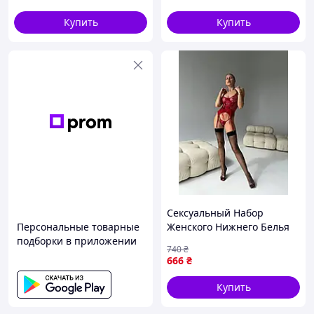
Купить
Купить
Сексуальный Набор
Персональные товарные
Женского Нижнего Белья
подборки в приложении
Трусики и Бюстгальтер
740
₴
Эротический Комплект для
666
₴
Девушки Красный
Купить