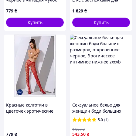
TE111A5642
чулок 95X6HH917
779
₴
1 829
₴
Купить
Купить
Красные колготки в
Сексуальное белье для
цветочек эротические
женщин боди больших
Passion 11A1562M2
размеров, откровенное
5.0
(1)
черное, Эротическое
интимное нижнее zxcvb
1 087
₴
779
₴
543
.50
₴