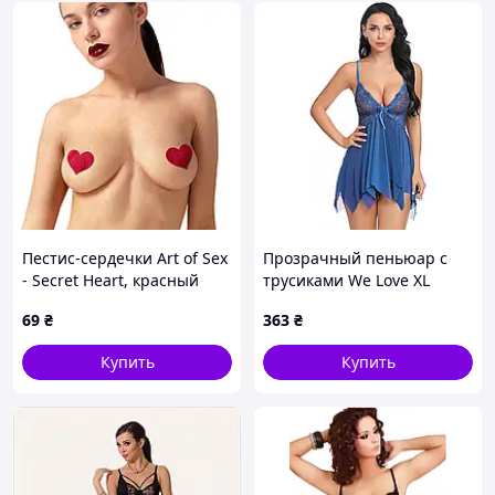
Пестис-сердечки Art of Sex
Прозрачный пеньюар с
- Secret Heart, красный
трусиками We Love XL
Синий (BLUE_xl_DLSC432)
69
₴
363
₴
Купить
Купить