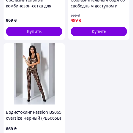
комбинезон-сетка для
свободным доступом и
секса черный, 956M544C
игривой юбочкой 2XL
555
₴
Черный
869
₴
499
₴
Купить
Купить
Бодистокинг Passion BS065
oversize Черный (PBS065B)
D1-2026
869
₴