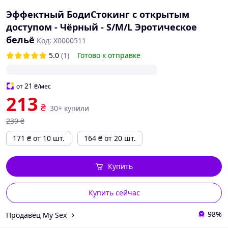
Эффектный БодиСтокинг с открытым
доступом - Чёрный - S/M/L Эротическое
бельё
Код: X0000511
5.0
(1)
Готово к отправке
21
от
₴
/мес
213
₴
30+ купили
239
₴
171
₴
от 10 шт.
164
₴
от 20 шт.
Купить
Купить сейчас
98%
Продавец My Sex