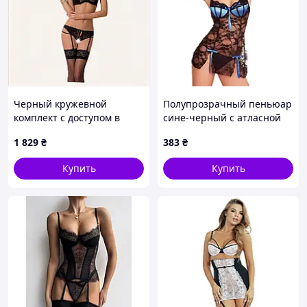
Черный кружевной
Полупрозрачный пеньюар
комплект с доступом в
сине-черный с атласной
промежности L/XL
чашечкой L We Love D8-
1 829
₴
383
₴
87M505K38
2026
Купить
Купить