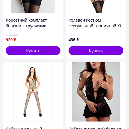
Корсетний комплект
Ролевой костюм
білизни з трусиками
сексуальной горничной XL
стрінгами та панчохами
We Love
1 600
₴
Adeline L
920
₴
436
₴
Купить
Купить
Соблазнительный
Соблазнительный боди со