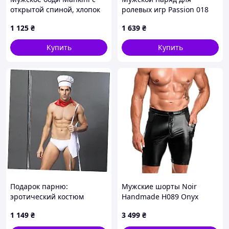
открытой спиной, хлопок
ролевых игр Passion 018
со спандексом, чёрное,
SET M956C389H
1 125
₴
1 639
₴
M/L
Купить
Купить
Подарок парню:
Мужские шорты Noir
эротический костюм
Handmade H089 Onyx
Повар SO2266 956EX3B70
Hybrid biker shorts L
1 149
₴
3 499
₴
sexstyle