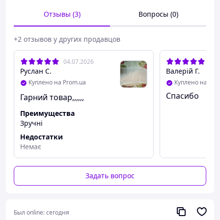
Отзывы (3)
Вопросы (0)
+2 отзывов у других продавцов
04.07.2026
18.
Руслан С.
Валерій Г.
Куплено на Prom.ua
Куплено на Pro
Спасибо
Гарний товар,,,,,,
Преимущества
Зручні
Недостатки
Немає
Задать вопрос
Был online:
сегодня