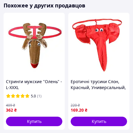
Похожее у других продавцов
Стринги мужские "Олень" -
Еротичні трусики Слон,
L-XXXL
Красный, Универсальный,
мужское эротическое
5.0
(1)
белье, сексуальные трусы
для мужчин, для
409
₴
220
₴
362
₴
169
.20
₴
соблазнения и ролевых
Купить
Купить