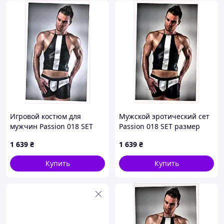
Игровой костюм для
Мужской эротический сет
мужчин Passion 018 SET
Passion 018 SET размер
виниловый эффект
L/XL 9E5639K0B
1 639
₴
1 639
₴
9T56389C
Купить
Купить