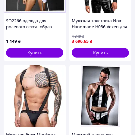
SO2266 одежда для
Мужская толстовка Noir
ролевого секса: образ
Handmade H086 Vexen для
шефа 95637K0M
активного отдыха
4 349
₴
стильная утепленная
1 149
₴
3 696
.65
₴
куртка с капюшоном
Купить
Купить
Мужское боди Mankini с
Мужской наряд для