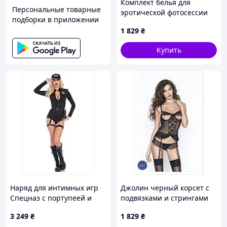
Комплект белья для
Персональные товарные
эротической фотосессии
подборки в приложении
Passion, BX1115820K
1 829
₴
Купить
Наряд для интимных игр
Джолин черный корсет с
Спецназ с портупеей и
подвязками и стрингами
рацией Leg Avenue
C9567XX57
3 249
₴
1 829
₴
875MP0825