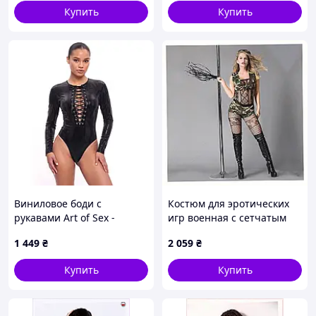
Купить
Купить
Виниловое боди с
Костюм для эротических
рукавами Art of Sex -
игр военная с сетчатым
Jessica, с эффектом
комбинезоном 191X2577E
1 449
₴
2 059
₴
мокрого бархата, размер S
Купить
Купить