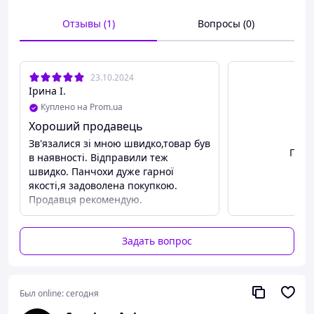
позволит спокойно общаться без каких-либо стеснений.
На почте Вам не придется краснеть. До встречи в
Отзывы (1)
Вопросы (0)
Anlove!
23.10.2024
Ірина І.
Куплено на Prom.ua
Хороший продавець
Зв'язалися зі мною швидко,товар був
Посм
в наявності. Відправили теж
швидко. Панчохи дуже гарної
якості,я задоволена покупкою.
Продавця рекомендую.
Задать вопрос
Был online:
сегодня