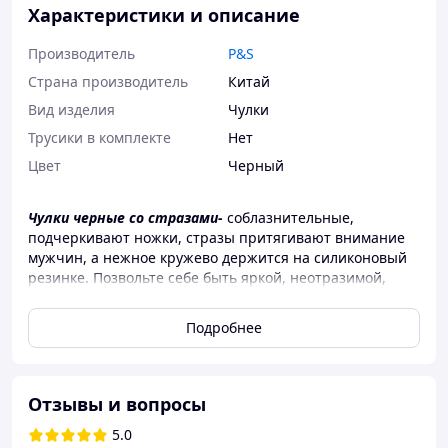
Характеристики и описание
Производитель
P&S
Страна производитель
Китай
Вид изделия
Чулки
Трусики в комплекте
Нет
Цвет
Черный
Чулки черные со стразами-
соблазнительные,
подчеркивают ножки, стразы притягивают внимание
мужчин, а нежное кружево держится на силиконовый
резинке. Позвольте себе быть яркой, неотразимой,
сексуальной. Такой аксессуар принесет особое
настроение и будний день превратиться в
Подробнее
праздничный.
Размер универсальный -S/М.
P.S. Наш магазин ценит своих клиентов, гарантирует
Отзывы и вопросы
полную анонимность, предоставляет удобную для Вас
5.0
коммуникацию через мессенджеры Telegram, Viber, что