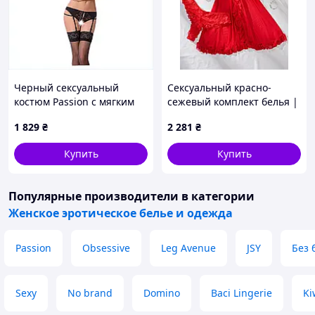
Черный сексуальный
Сексуальный красно-
костюм Passion с мягким
сежевый комплект белья |
лифом C8750538E
Однотонный с
1 829
₴
2 281
₴
контрастными
кружевными деталями,
Купить
Купить
средняя поддержка, тип
трусиков
Популярные производители
в категории
Женское эротическое белье и одежда
Passion
Obsessive
Leg Avenue
JSY
Без 
Sexy
No brand
Domino
Baci Lingerie
Ki