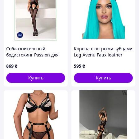
Соблазнительный
Корона с острыми зубцами
бодистокинг Passion для
Leg Avenu Faux leather
страстной ночи,
spiked crown O/S
869
₴
595
₴
1P10TX3563
Купить
Купить