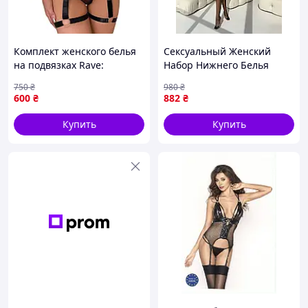
Комплект женского белья
Сексуальный Женский
на подвязках Rave:
Набор Нижнего Белья
бюстгальтер, трусики, пояс
Трусики Корсет и Чулки
750
₴
980
₴
для чулок, полиэстер/
Эротический Комплект
600
₴
882
₴
эластан, сексуальное
Белья из Кружева для
белье S
Девушки
Купить
Купить