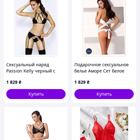
Сексуальный наряд
Подарочное сексуальное
Passion Kelly черный с
белье Аморе Сет белое
поясом для чулок,
универсальное, 9A56682T
1 829
₴
1 829
₴
9E5692KT0
Купить
Купить