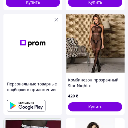
Купить
Купить
Комбинезон прозрачный
Персональные товарные
Star Night с
подборки в приложении
декоративными
420
₴
переплетениями и
открытым доступом,
Купить
черный