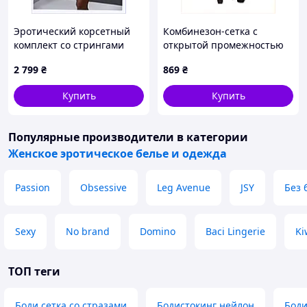
Эротический корсетный
Комбинезон-сетка с
комплект со стрингами
открытой промежностью
NORTH CORSET черный
Passion BS021 черный
2 799
₴
869
₴
T11T03577
9K56TX580
Купить
Купить
Популярные производители
в категории
Женское эротическое белье и одежда
Passion
Obsessive
Leg Avenue
JSY
Без 
Sexy
No brand
Domino
Baci Lingerie
Ki
ТОП теги
Боди сетка со стразами
Бодистокинг нейлон
Боди