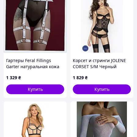
Гартеры Feral Fillings
Корсет и стринги JOLENE
Garter натуральная кожа
CORSET S/M Черный
Белые (SO3450), 1X67571X2
(EL12002) D1-2026
1 329
₴
1 829
₴
Купить
Купить