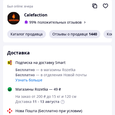
изгиб тела
Был online:
вчера
ОСОБЕННОСТИ:
Calefaction
Для всех сезонов женское белье.
Один размер подходит всем.
99% положительных отзывов
Особый и современный дизайн делает вас более
привлекательными, очаровательными, модными и
Каталог продавца
Отзывы о продавце
1440
Кон
шикарными.
Показывайте свою сексуальность всё время.
Развлекайтесь с этим кокетливым набором.
Доставка
СТИЛЬ:
Подписка на доставку Smart
Сексуальный, женский боди.
Это сделает вас привлекательными, доставит
Бесплатно
— в магазины Rozetka
наибольшее удовольствие.
Бесплатно
— в отделения Новой почты
Хороший подарок для вашего особого человека.
Узнать больше
Отразите свою красоту и обаяние.
Магазины Rozetka — 49 ₴
ВЫХОДЫ
: Нижнее белье в сеточку подходит для
На заказ от 200 ₴ до 15 кг и 120 см
тематических вечеринок, повседневной носки и
Доставка
11 - 13 августа
праздников, таких как ночная одежда, нижнее белье,
клубная одежда, День Святого Валентина, юбилеи,
Нова Пошта (Бесплатно при условии)
свидания, свадебные ночи, медовый месяц, вечеринка