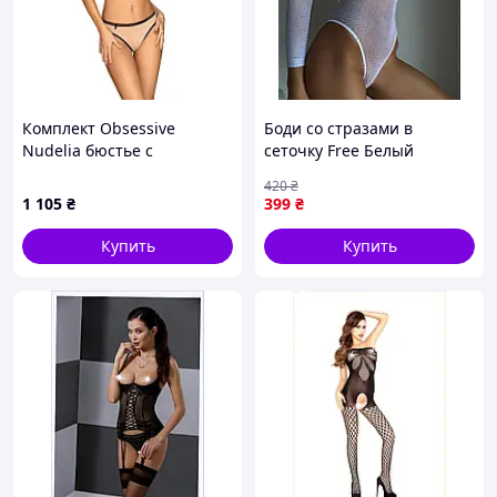
Комплект Obsessive
Боди со стразами в
Nudelia бюстье с
сеточку Free Белый
трусиками, бежевый с
420
₴
черным, S/M
1 105
₴
399
₴
Купить
Купить