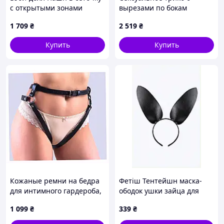
с открытыми зонами
вырезами по бокам
размер S/M, 95E7111AM
Passion L/XL 1E115PP771
1 709
₴
2 519
₴
Купить
Купить
Кожаные ремни на бедра
Фетіш Тентейшн маска-
для интимного гардероба,
ободок ушки зайца для
16H7571A0
свиданий, 87P50527K
1 099
₴
339
₴