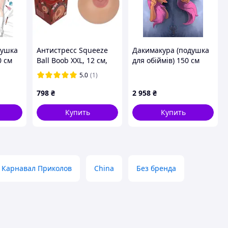
душка
Антистресс Squeeze
Дакимакура (подушка
0 см
Ball Boob XXL, 12 см,
для обіймів) 150 см
ma
900 г sexstyle
«My Little Pony» tape 1
5.0
(1)
798
₴
2 958
₴
Купить
Купить
Карнавал Приколов
China
Без бренда