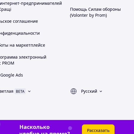
 интернет-предпринимателей
Кращі
Помощь Силам обороны
(Volonter by Prom)
льское соглашение
онфиденциальности
боты на маркетплейсе
рограмма электронный
с PROM
 Google Ads
ветлая
Русский
BETA
Насколько
Рассказать
удобно на проме?