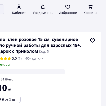
Кабинет
Уведомления
Избранное
Корзина
о член розовое 15 см, сувенирное
о ручной работы для взрослых 18+,
арок с приколом
Код: 5
5.0
(1)
40+ купили
личии
31
т
₴
/мес
10
₴
9
₴
от 5 шт.