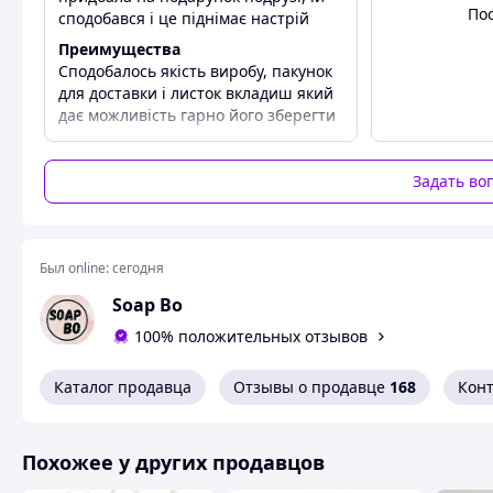
По
сподобався і це піднімає настрій
Преимущества
Сподобалось якість виробу, пакунок
для доставки і листок вкладиш який
дає можливість гарно його зберегти
до експлуатації
Недостатки
Задать во
Недоліків немає
присоске
Был online:
сегодня
размер – 15 см
Soap Bo
Мыло идет в подарочной упаковке с наклейкой «МЫЛО 
100% положительных отзывов
Мыло удобно держать в руках
Мягкая пена, которая не сушит кожу
Каталог продавца
Отзывы о продавце
168
Кон
Изготавливаю разную заливку мыла:
- однотонные
Похожее у других продавцов
- мраморная