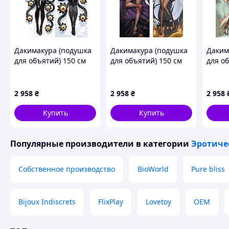
Дакимакура (подушка
Дакимакура (подушка
Даким
для объятий) 150 см
для объятий) 150 см
для о
«Gazer - Monster Girl
«Azur Lane Janus» tape
«Ateli
Encyclopedia» tape 1
1
Darkne
Hideou
2 958
₴
2 958
₴
2 958
tape 1
Купить
Купить
Популярные производители
в категории
Эротиче
Собственное производство
BioWorld
Pure bliss
Bijoux Indiscrets
FlixPlay
Lovetoy
OEM