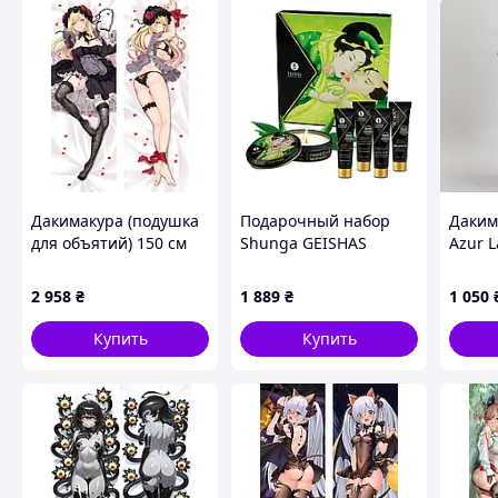
- прозрачное с ягодками внутри
Срок изготовления 2-4 дня
Похожие товары по характеристикам
Дакимакура (подушка
Подарочный набор
Даким
для объятий) 150 см
Shunga GEISHAS
Azur L
«My Dress-Up Darling
SECRETS ORGANICA -
обним
Kitagawa Marin» tape 8
Exotic Green Tea
лутша
2 958
₴
1 889
₴
1 050
(SO2558)
доста
Купить
Купить