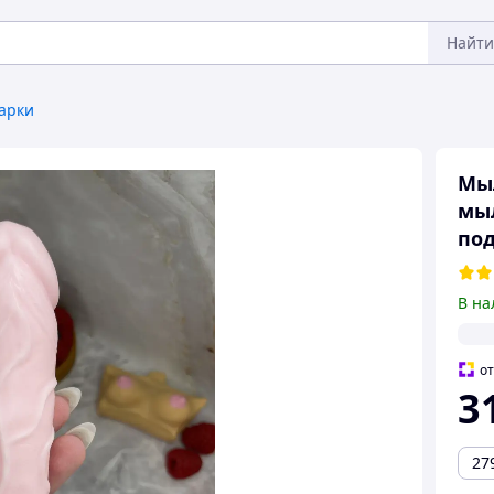
Найти
арки
Мыл
мыл
под
В на
о
3
27