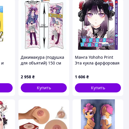
Дакимакура (подушка
Манга Yohoho Print
 и
для объятий) 150 см
Эта кукла фарфоровая
g
hinamatsuri touko (18+)
влюбилась The dress-
чек,
up doll на украинском
2 958
₴
1 606
₴
языке Том 02 YP TDDua
02 TS
Купить
Купить