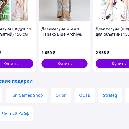
акура (подушка
Дакимакура Urawa
Дакимакура (по
бъятий) 150 см
Hanako Blue Archive,
для объятий) 15
er Ryza: Ever
(подушка обнимашка)
«Oshi no Ko Ari
ss & the Secret
100*33 см лутшая с
Kana» tape 2
t Lizard Staudt»
быстрой доставкой по
₴
1 050
₴
2 958
₴
Украине
Купить
Купить
Купить
ские подарки
Fun Games Shop
Orion
OOTB
Strateg
Чистый Кайф