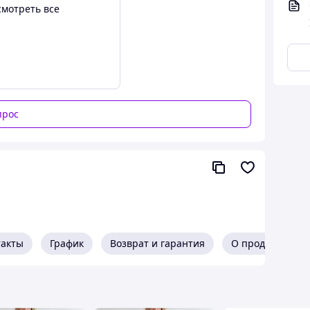
смотреть все
прос
Мыло ручной работы на
ДЛЯ ВЗРОСЛЫХ ЗАЙЧИКОВ» с лентой
такты
График
Возврат и гарантия
О продавце