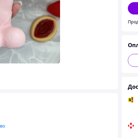
Прод
Оп
Дос
тво