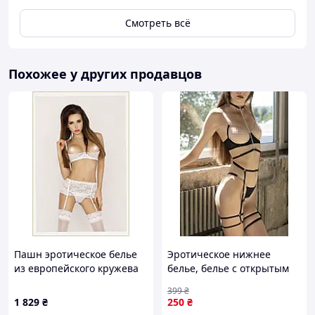
Смотреть всё
Похожее у других продавцов
Пашн эротическое белье
Эротическое нижнее
из европейского кружева
белье, белье с открытым
AM1115805M
доступом, трусики с
399
₴
вырезом, XL
1 829
₴
250
₴