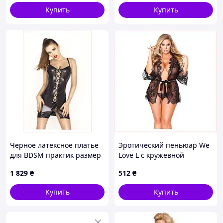
Купить
Купить
Черное латексное платье
Эротический пеньюар We
для BDSM практик размер
Love L с кружевной
L/XL 111CE5812
отделкой, 8762HEH504
1 829
₴
512
₴
Купить
Купить