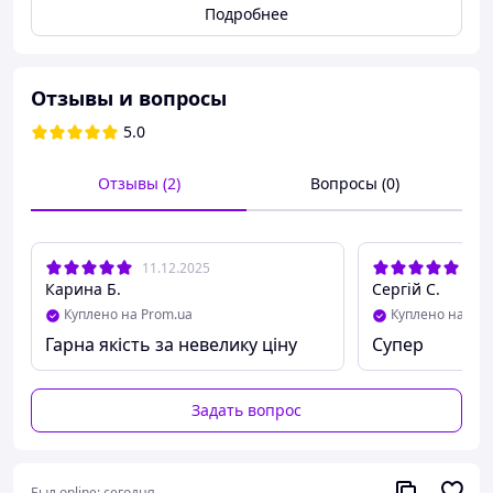
Подробнее
Отзывы и вопросы
5.0
Отзывы (2)
Вопросы (0)
11.12.2025
12.
Карина Б.
Сергій С.
Куплено на Prom.ua
Куплено на Pro
Гарна якість за невелику ціну
Супер
Задать вопрос
Был online:
сегодня