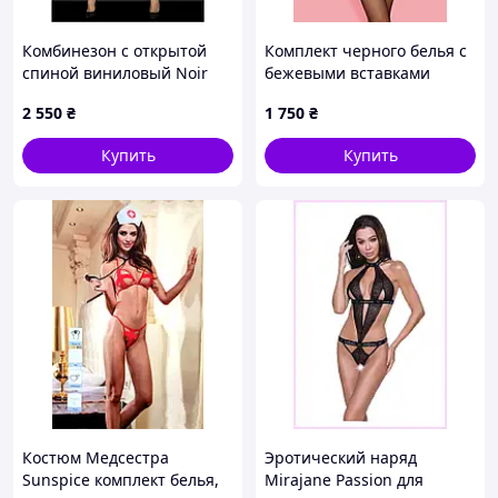
Комбинезон с открытой
Комплект черного белья с
спиной виниловый Noir
бежевыми вставками
Handmade черный, M
Sunspice с поясом и
2 550
₴
1 750
₴
чулками, M/L Sex Aura
Купить
Купить
Костюм Медсестра
Эротический наряд
Sunspice комплект белья,
Mirajane Passion для