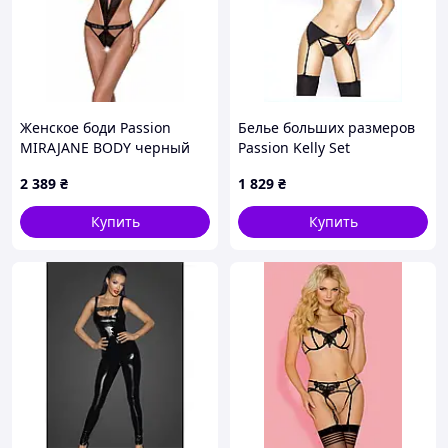
Женское боди Passion
Белье больших размеров
MIRAJANE BODY черный
Passion Kelly Set
размер S/M (PS26405) D2-
эротическое черное
2 389
₴
1 829
₴
2026
95P6M92T0
Купить
Купить