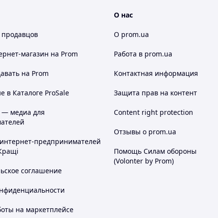
О нас
 продавцов
О prom.ua
ернет-магазин
на Prom
Работа в prom.ua
авать на Prom
Контактная информация
 в Каталоге ProSale
Защита прав на контент
 — медиа для
Content right protection
ателей
Отзывы о prom.ua
 интернет-предпринимателей
Кращі
Помощь Силам обороны
(Volonter by Prom)
льское соглашение
онфиденциальности
боты на маркетплейсе