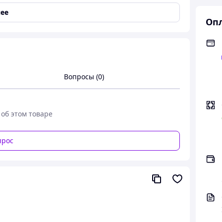
ее
Опл
огревом
,
Водонепроницаемые
Вопросы (0)
 об этом товаре
прос
Вращение