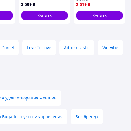
ый,
MX7279P32
3 599
₴
2 619
₴
Купить
Купить
Dorcel
Love To Love
Adrien Lastic
We-vibe
для удовлетворения женщин
Bugatti с пультом управления
Без бренда