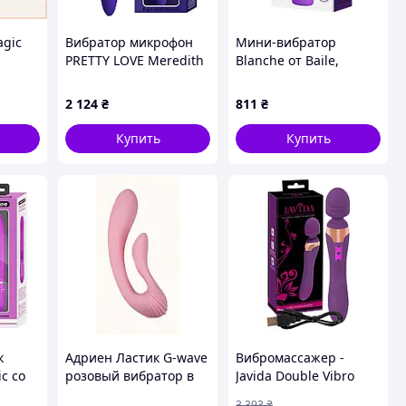
agic
Вибратор микрофон
Мини-вибратор
PRETTY LOVE Meredith
Blanche от Baile,
тора и
фиолетовый, 21.5 х 5
фиолетовый, 10 х 2 см
763
см Sex Aura
2 124
₴
811
₴
Купить
Купить
к
Адриен Ластик G-wave
Вибромассажер -
с со
розовый вибратор в
Javida Double Vibro
форме подковы,
Massager
3 393
₴