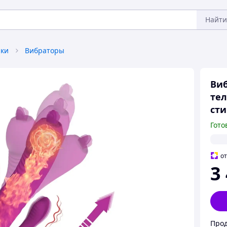
Найти
ки
Вибраторы
Виб
те
сти
Гото
о
3
Прод