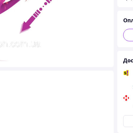
Оп
Дос