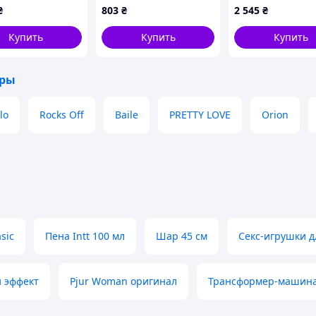
ая для женщин
Love Snappy Light Pink
язычком, розов
ом под проточной водой без полного погружения
₴
803
₴
2 545
₴
жимов вибрации
22.8 х 3.4 см
Купить
Купить
Купить
оры
lo
Rocks Off
Baile
PRETTY LOVE
Orion
asic
Пена Intt 100 мл
Шар 45 см
Секс-игрушки 
 эффект
Pjur Woman оригинал
Трансформер-машина 