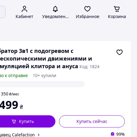
Кабинет
Уведомления
Избранное
Корзина
ратор 3в1 с подогревом с
лескопическими движениями и
муляцией клитора и ануса
Код: 1824
во к отправке
10+ купили
350
т
₴
/мес
 499
₴
Купить
Купить сейчас
99%
авец Calefaction