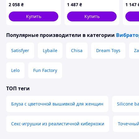
Em розовый
красн
Перед первым применением промойте продукт гелем/мыл
2 058
₴
1 487
₴
1 147
анатомический
10 ре
в воду
стимулятор для
Купить
Купить
женщин с вибраци
Похожие товары по характеристикам
Популярные производители
в категории
Вибрат
Satisfyer
Lybaile
Chisa
Dream Toys
Za
Lelo
Fun Factory
ТОП теги
Блуза с цветочной вышивкой для женщин
Silicone b
Секс-игрушки из реалистичной киберкожи
Точечный