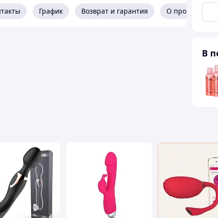
нтакты
График
Возврат и гарантия
О продавце
уляцией
В п
иональный вибратор "Тройное наслаждение" 3 в 1.
но созданий, чтобы удовлетворить все ваши
овку с дополнительным язычком для страстной
беспечивает функцию волнующих телескопических
литора и ануса – настоящая находка для каждой
нагревания до 42°
ключения, индикатор начнет мигать, чтобы