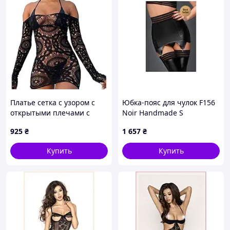
Платье сетка с узором с
Юбка-пояс для чулок F156
открытыми плечами с
Noir Handmade S
рукавами черное Star
925
₴
1 657
₴
Night размеры S-L Nomax
Купить
Купить