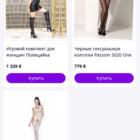
Игровой комплект для
Черные сексуальные
женщин Полицайка
колготки Passion S020 One
Stunning Nikki размер S/M
Size 13P465P71
1 329
₴
779
₴
H95695T4
Купить
Купить