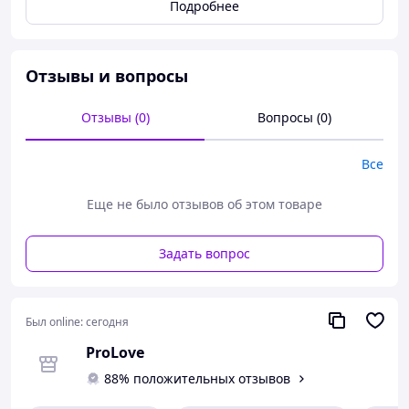
Подробнее
Высокий вырез на бедрах с дерзкой спинкой, пара
открытых чашек с тонкой кружевной отделкой, чтобы
продемонстрировать свои любимые достоинства,
сохранив при этом немного таинственности!
Отзывы и вопросы
Отзывы (0)
Вопросы (0)
Все
Еще не было отзывов об этом товаре
Задать вопрос
Был online:
сегодня
ProLove
88% положительных отзывов