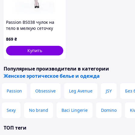
Passion BS038 чулок на
тело в мелкую сеточку
белый 95M6H56K7
869
₴
Купить
Популярные производители
в категории
Женское эротическое белье и одежда
Passion
Obsessive
Leg Avenue
JSY
Без 
Sexy
No brand
Baci Lingerie
Domino
Ki
ТОП теги