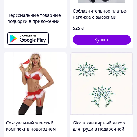
Соблазнительное платье-
Персональные товарные
неглиже с высокими
подборки в приложении
разрезами и шнуровкой
525
₴
сбоку, Молодежное платье
с разрезами и шнуровкой,
Купить
Черное платье
Сексуальный женский
Gloria ювелирный декор
комплект в новогоднем
для груди в подарочной
стиле S We Love, 8123119 -
упаковке MP23X13626