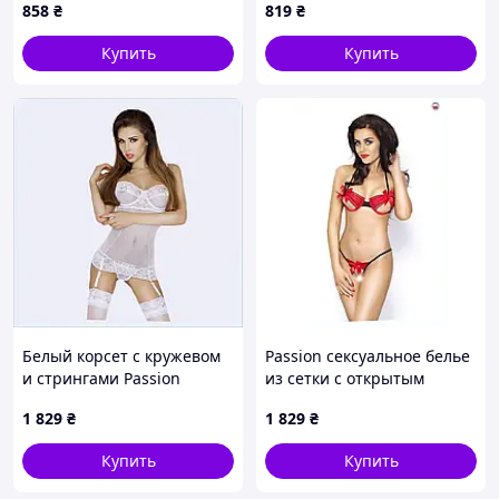
858
₴
819
₴
324
Купить
Купить
Белый корсет с кружевом
Passion сексуальное белье
и стрингами Passion
из сетки с открытым
Paloma L/XL 87CT5052K4
доступом, 9K5689K6
1 829
₴
1 829
₴
Купить
Купить