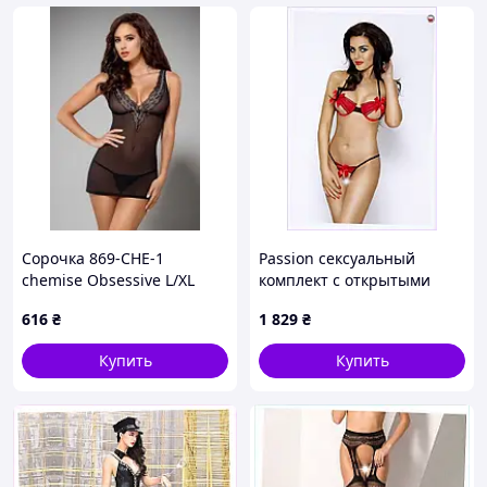
Сорочка 869-CHE-1
Passion сексуальный
chemise Obsessive L/XL
комплект с открытыми
черная
чашечками лифа
616
₴
1 829
₴
95MX6E896
Купить
Купить