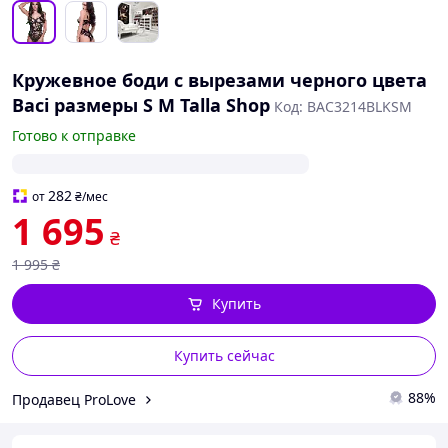
Кружевное боди с вырезами черного цвета
Baci размеры S M Talla Shop
Код: BAC3214BLKSM
Готово к отправке
282
от
₴
/мес
1 695
₴
1 995
₴
Купить
Купить сейчас
88%
Продавец ProLove