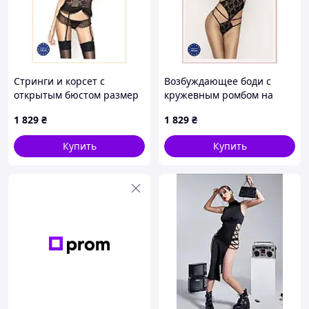
Стринги и корсет с
Возбуждающее боди с
открытым бюстом размер
кружевным ромбом на
L/XL 95H6757ET
животе L/XL, 95T6E6C54
1 829
₴
1 829
₴
Купить
Купить