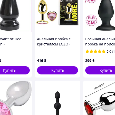
rvant от Doc
Анальная пробка с
Большая анальн
n -
кристаллом EGZO -
пробка на присо
ритель 19 см
Gold Heart Plug Pink
силиконовая че
5.0
(1
истинг-
size M Sexual Fantasy
цвета диаметр б
ровок,
см
₴
416
₴
299
₴
1048
Купить
Купить
Купить