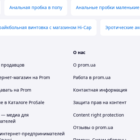
Анальная пробка в попу
Анальные пробки маленькие
райкбольная винтовка с магазином Hi-Cap
Эротические ак
О нас
 продавцов
О prom.ua
ернет-магазин
на Prom
Работа в prom.ua
авать на Prom
Контактная информация
 в Каталоге ProSale
Защита прав на контент
 — медиа для
Content right protection
ателей
Отзывы о prom.ua
 интернет-предпринимателей
Кращі
Помощь Силам обороны