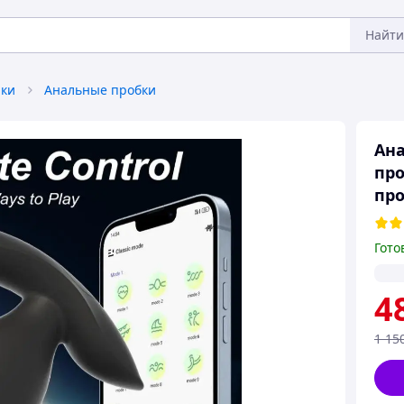
Найти
ки
Анальные пробки
Ана
про
про
Гото
4
1 15