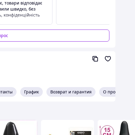
є, товари відповідає
вили швидко, без
, конфіденційність
прос
нтакты
График
Возврат и гарантия
О продавце