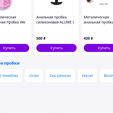
лическая
Анальная пробка
Металическая
ная пробка We
силиконовая ALUME с
анальная пробк
с розовым
двумя шариками, со
размер L с крас
аллом L, 8103201
смещенным центром
криссталом сер
веса, черная, S
500
₴
420
₴
Купить
Купить
Купить
е пробки
S Novelties
Orion
Doc Johnson
Dorcel
Blus