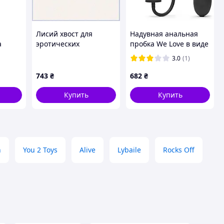
Лисий хвост для
Надувная анальная
а
эротических
пробка We Love в виде
ным
фотосессий стальной,
фаллоса
3.0
(1)
дце
8B581HP256
743
₴
682
₴
Купить
Купить
h
You 2 Toys
Alive
Lybaile
Rocks Off