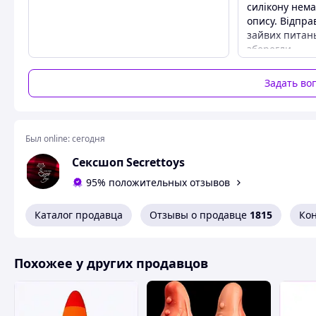
силікону нема
Характеристики:
опису. Відпра
Тип товара: Анальная пробка с вибро
зайвих питань
Материал: силикон
зберегли
режимы вибрации: 9
Уровень звука: <45 дБ
Задать во
Расстояние управления: 5-10 см
Питание: магнитный usb-кабель
Размер вибратора: 10 см х 6,2 см - 3,2 см
Цвет: черный
Был online:
сегодня
Сексшоп Secrettoys
95% положительных отзывов
Каталог продавца
Отзывы о продавце
1815
Ко
Похожее у других продавцов