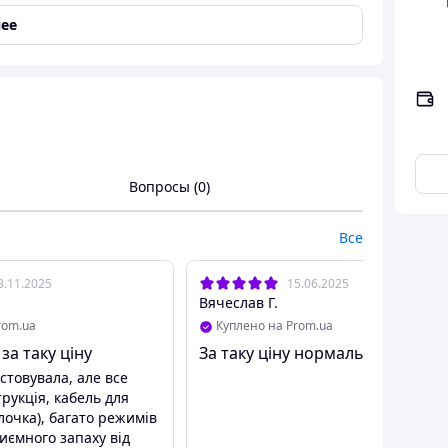
ее
Вопросы (0)
Все
3.11.2025
15.06.2025
Вячеслав Г.
rom.ua
Куплено на Prom.ua
артфон Delux Wonder 4
- это идеальная секс-
 за таку ціну
За таку ціну нормально
 так и девушкам! Втулка имеет в своей головке
товувала, але все
та. Ну, и самое приятное — она вибрирует на 10-и
трукція, кабель для
, но и желание воплотить их в реальность.
лочка), багато режимів
риємного запаху від