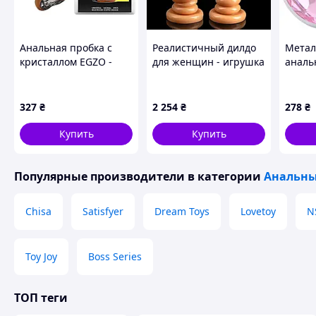
Анальная пробка с
Реалистичный дилдо
Метал
кристаллом EGZO -
для женщин - игрушка
аналь
Dark Gold Heart Plug
для G-точки, пенис с
Love 
Clear, size S Sex Aura
мощной присоской,
крист
мягкий и натуральный
- 954
327
₴
2 254
₴
278
₴
для начинающих и
пар, анальные
Купить
Купить
Популярные производители
в категории
Анальны
Chisa
Satisfyer
Dream Toys
Lovetoy
N
Toy Joy
Boss Series
ТОП теги