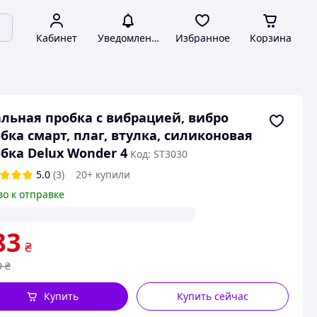
Кабинет
Уведомления
Избранное
Корзина
льная пробка с вибрацией, вибро
бка смарт, плаг, втулка, силиконовая
бка Delux Wonder 4
Код: ST3030
5.0
(3)
20+ купили
во к отправке
83
₴
0
₴
Купить
Купить сейчас