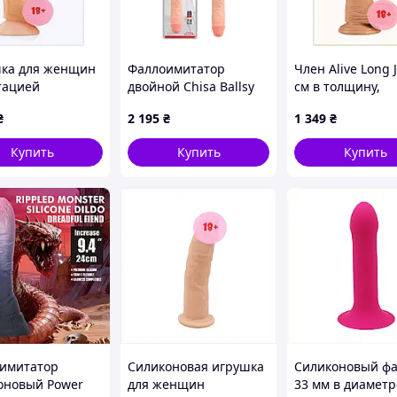
ка для женщин
Фаллоимитатор
Член Alive Long 
тацией
двойной Chisa Ballsy
см в толщину,
ящего мужского
Super Cock Ladybro
728X5X62
₴
2 195
₴
1 349
₴
а 72X8621T
Love # 02, телесный
Купить
Купить
Купить
имитатор
Силиконовая игрушка
Силиконовый фа
оновый Power
для женщин
33 мм в диаметр