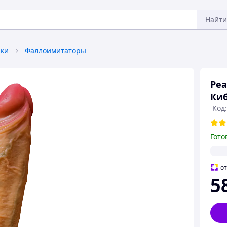
Найти
ки
Фаллоимитаторы
Реа
Киб
Код:
Гото
о
5