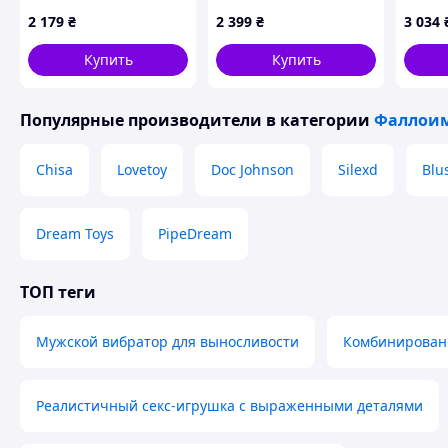
пультом управления,
венами и рельефом
Monst
2 179
₴
2 399
₴
3 034
72860XA6
XKA728609
Fiend 
фиоле
Купить
Купить
Популярные производители
в категории
Фаллои
Chisa
Lovetoy
Doc Johnson
Silexd
Blu
Dream Toys
PipeDream
ТОП теги
Мужской вибратор для выносливости
Комбинированн
Реалистичный секс-игрушка с выраженными деталями