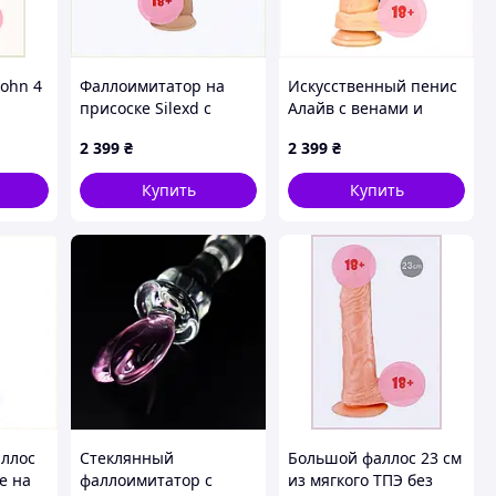
John 4
Фаллоимитатор на
Искусственный пенис
присоске Silexd с
Алайв с венами и
венами 23 см
пультом 7H28T558B
2 399
₴
2 399
₴
X728A609K
Купить
Купить
ллос
Стеклянный
Большой фаллос 23 см
е на
фаллоимитатор с
из мягкого ТПЭ без