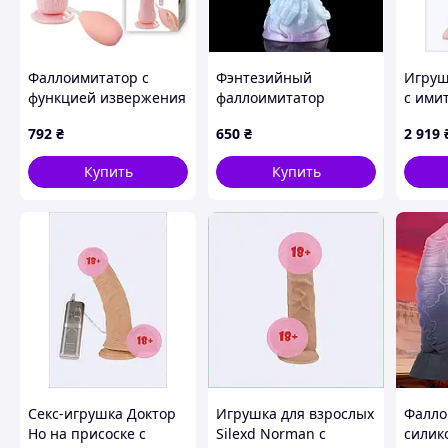
Фаллоимитатор с
Фэнтезийный
Игруш
функцией извержения
фаллоимитатор
с ими
Ледяной Дракон
насто
792
₴
650
₴
2 919
открой дверь в мир
орган
ярких фантазий!
Купить
Купить
Секс-игрушка Доктор
Игрушка для взрослых
Фалло
Но на присоске с
Silexd Norman с
силик