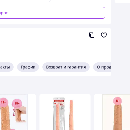
прос
такты
График
Возврат и гарантия
О продавце