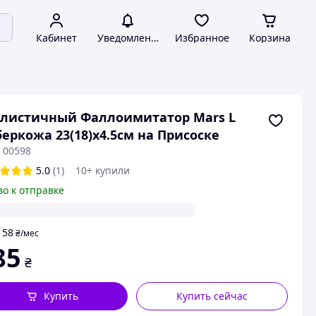
Кабинет
Уведомления
Избранное
Корзина
листичный Фаллоимитатор Mars L
еркожа 23(18)х4.5см на Присоске
 00598
5.0
(1)
10+ купили
во к отправке
58
т
₴
/мес
85
₴
Купить
Купить сейчас