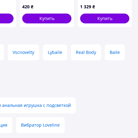
993X
сердцем S
вибрации 7XB285C57
420
₴
1 329
₴
Купить
Купить
Vscnovelty
Lybaile
Real Body
Baile
 анальная игрушка с подсветкой
ция
Вибратор Loveline