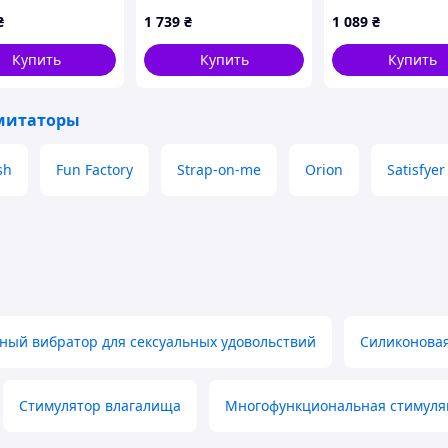
ers Dreadful
реалистичный член,
присоске K1614
₴
1 739
₴
1 089
₴
на присоске,
72HB8619
товый, 24 см
Купить
Купить
Купить
митаторы
sh
Fun Factory
Strap-on-me
Orion
Satisfyer
ый вибратор для сексуальных удовольствий
Силиконовая
Стимулятор влагалища
Многофункциональная стимуля