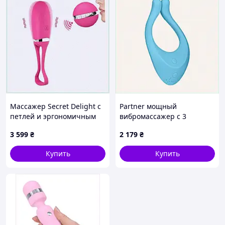
Массажер Secret Delight с
Partner мощный
петлей и эргономичным
вибромассажер с 3
пультом T15295B3A5
двигателями 72PX7P979
3 599
₴
2 179
₴
Купить
Купить