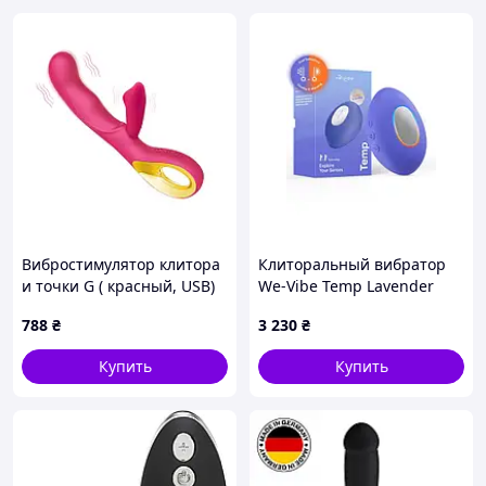
Вибростимулятор клитора
Клиторальный вибратор
и точки G ( красный, USB)
We-Vibe Temp Lavender
Blue с функцией нагрева и
788
₴
3 230
₴
охлаждения, синий
Купить
Купить