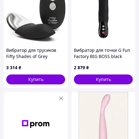
Вибратор для трусиков
Вибратор для точки G Fun
Fifty Shades of Grey
Factory BIG BOSS black
Relentless Vibrations
(мятая упаковка!!!)
3 314
₴
2 879
₴
Полная длина - 9,3 см ,6
вибро режимов
Купить
Купить