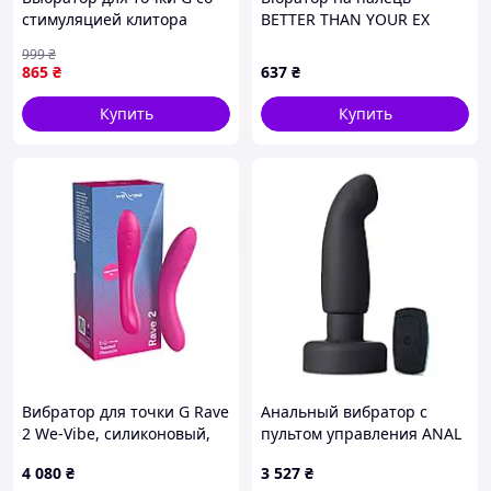
стимуляцией клитора
BETTER THAN YOUR EX
Rabbit SUNROZ (1705) D1-
Bijoux Indiscrets
999
₴
2026
865
₴
637
₴
Купить
Купить
Вибратор для точки G Rave
Анальный вибратор с
2 We-Vibe, силиконовый,
пультом управления ANAL
розовый, 19.3 х 3 см
ADVENTURES PLATINUM
4 080
₴
3 527
₴
Женские и мужские секс-
CIRCUIT PLUG