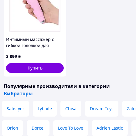
Интимный массажер с
гибкой головкой для
нежных ласк 11PC15849
3 899
₴
Купить
Популярные производители
в категории
Вибраторы
Satisfyer
Lybaile
Chisa
Dream Toys
Zalo
Orion
Dorcel
Love To Love
Adrien Lastic