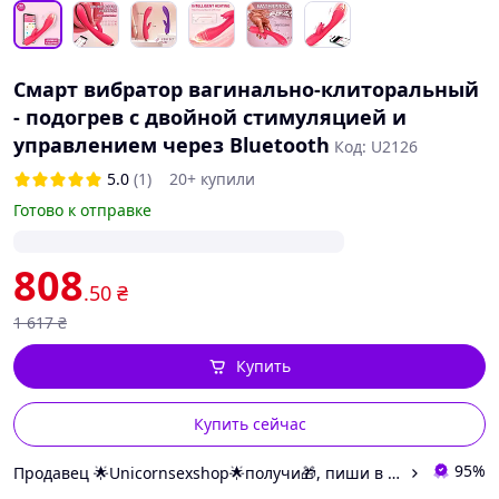
Смарт вибратор вагинально-клиторальный
- подогрев с двойной стимуляцией и
управлением через Bluetooth
Код: U2126
5.0
(1)
20+ купили
Готово к отправке
808
.50
₴
1 617
₴
Купить
Купить сейчас
95%
Продавец 🌟Unicornsexshop🌟получи🎁, пиши в заказе "хочу 🎁"