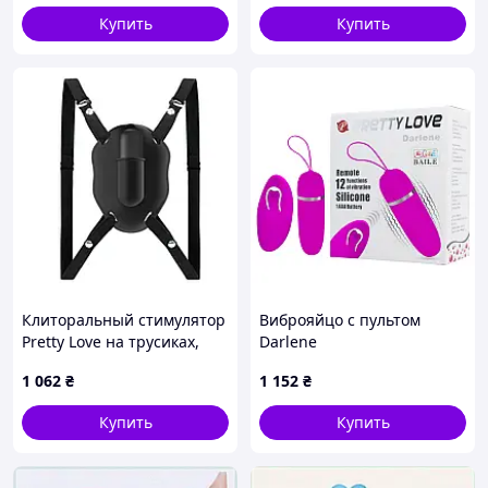
товары
Купить
Купить
Клиторальный стимулятор
Виброяйцо с пультом
Pretty Love на трусиках,
Darlene
черный
1 062
₴
1 152
₴
Купить
Купить