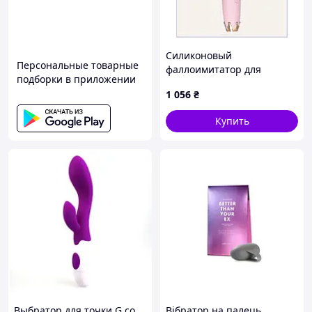
Силиконовый
Персональные товарные
фаллоимитатор для
подборки в приложении
использования в воде,
1 056
₴
875PBC1351
Купить
Выбратор для точки G со
Вібратор на палець