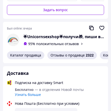
Парам, которые ищут способ сделать дистанцию
Задать вопрос
горячей
Любительницам smart-гаджетов в чувственной форме
📦 В комплекте:
Был online:
вчера
Смарт вибратор
🌟Unicornsexshop🌟получи🎁, пиши в заказе "хочу 🎁"
USB-кабель
95% положительных отзывов
Инструкция
Характеристики:
Каталог продавца
Отзывы о продавце
2322
Кон
Режим вибрации: 10 режимов
Размер: 210 мм х 30мм
Питание: Перезаряжаемый USB
Доставка
Индекс шума: менее 60 децибел
Номинальное напряжение: 3,7 В
Подписка на доставку Smart
Номинальный ток:<250 мА
Бесплатно
— в отделения Новой почты
Узнать больше
Нова Пошта (Бесплатно при условии)