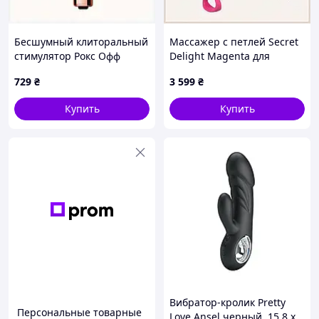
Бесшумный клиторальный
Массажер с петлей Secret
стимулятор Рокс Офф
Delight Magenta для
Бамбук, 7M28T0H22
глубокой стимуляции,
729
₴
3 599
₴
152E9535P
Купить
Купить
Вибратор-кролик Pretty
Персональные товарные
Love Ansel черный, 15.8 х