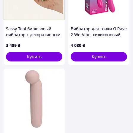
Sassy Teal бирюзовый
Вибратор для точки G Rave
вибратор с декоративным
2 We-Vibe, силиконовый,
элементом, 11KT15845
розовый, 19.3 х 3 см
3 489
₴
4 080
₴
Женские и мужские секс-
товары
Купить
Купить