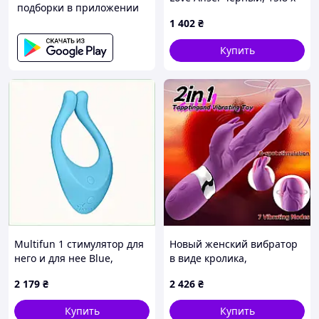
подборки в приложении
3.4 см
1 402
₴
Купить
Multifun 1 стимулятор для
Новый женский вибратор
него и для нее Blue,
в виде кролика,
72K797X9
бесшумный
2 179
₴
2 426
₴
перезаряжаемый секс-
игрушка для пар, 10
Купить
Купить
режимов вибрации,