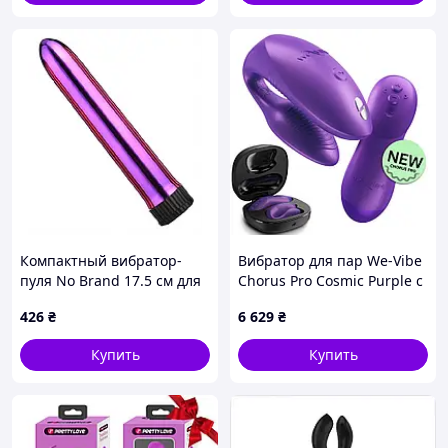
двойной массажер
Компактный вибратор-
Вибратор для пар We-Vibe
пуля No Brand 17.5 см для
Chorus Pro Cosmic Purple с
оргазмов, K9C025T278
пультом и приложением,
426
₴
6 629
₴
фиолетовый
Купить
Купить