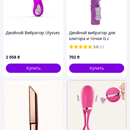
Двойной Вибратор Ulysses
Двойной вибратор для
клитора и точки G с
ротацией силиконовый
5.0
(1)
вибратор для взрослых
интимная игрушка с
2 058
₴
702
₴
Купить
Купить