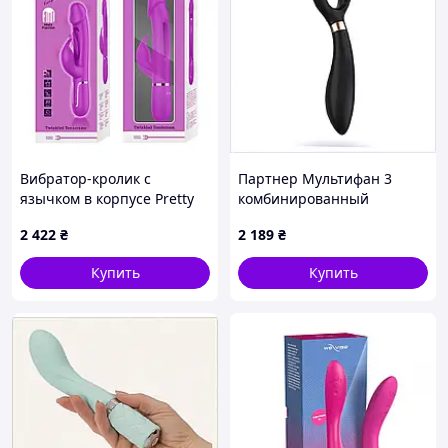
Вибратор-кролик с
Партнер Мультифан 3
язычком в корпусе Pretty
комбинированный
Love Twinkled Tenderness
вибратор для женщин,
2 422
₴
2 189
₴
3в1, фуксия, 23.2 х 3.7 см
K1730C328T
BW-500025
Купить
Купить