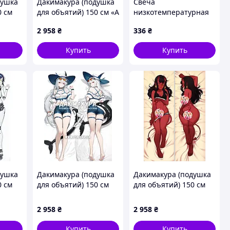
душка
Дакимакура (подушка
Свеча
0 см
для объятий) 150 см «A
низкотемпературная
f Rivia
Couple of Cuckoos Yuki
для эротических игр с
2 958
₴
336
₴
Unno» tape 1
воском
Купить
Купить
душка
Дакимакура (подушка
Дакимакура (подушка
0 см
для объятий) 150 см
для объятий) 150 см
e 1
«Skadi | Arknights
«Суккуб Меру» tape 1
Waverider» tape 1
[18+]
2 958
₴
2 958
₴
Купить
Купить