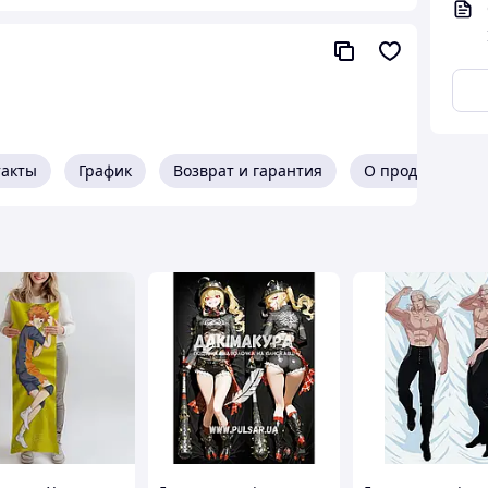
такты
График
Возврат и гарантия
О продавце