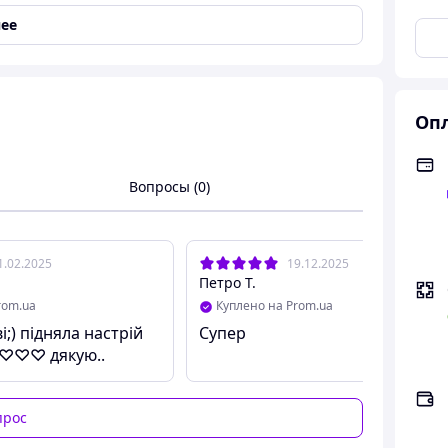
ее
Опл
Вопросы (0)
юбимой или любимого на 14 февраля, 8 Марта,
ть Ваши отношения, чашка с 18 разнообразными и
1.02.2025
19.12.2025
Петро Т.
rom.ua
Куплено на Prom.ua
Супер
чоловікові ;)♡♡♡ дякую..
прос