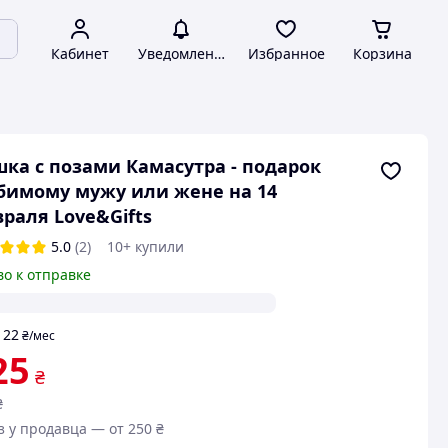
Кабинет
Уведомления
Избранное
Корзина
ка с позами Камасутра - подарок
имому мужу или жене на 14
раля Love&Gifts
5.0
(2)
10+ купили
во к отправке
22
т
₴
/мес
25
₴
₴
з у продавца — от 250 ₴