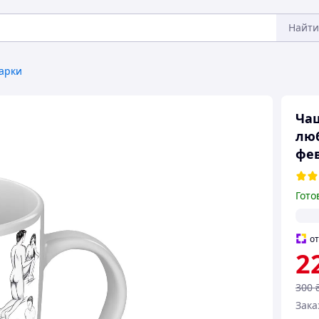
Найти
арки
Чаш
люб
фев
Гото
о
2
300
Зака