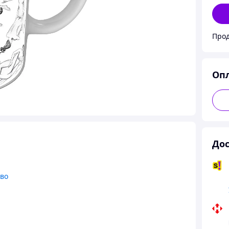
Прода
Оп
Дос
тво