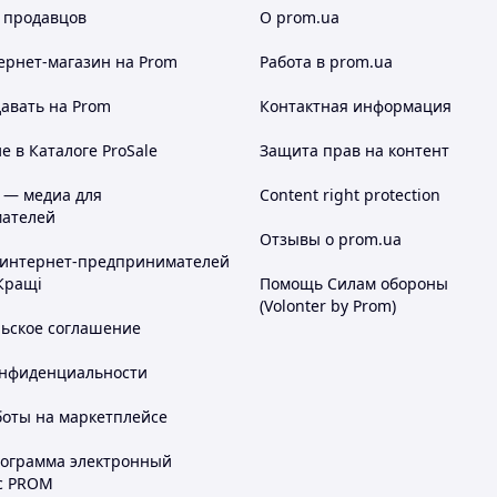
 продавцов
О prom.ua
ернет-магазин
на Prom
Работа в prom.ua
авать на Prom
Контактная информация
 в Каталоге ProSale
Защита прав на контент
 — медиа для
Content right protection
ателей
Отзывы о prom.ua
 интернет-предпринимателей
Кращі
Помощь Силам обороны
(Volonter by Prom)
льское соглашение
онфиденциальности
боты на маркетплейсе
рограмма электронный
с PROM