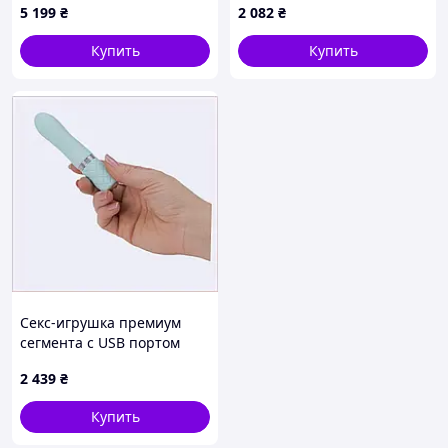
5 199
₴
2 082
₴
удовольствия 12 режимов
силиконовое
Купить
Купить
Секс-игрушка премиум
сегмента с USB портом
111B5846XE
2 439
₴
Купить