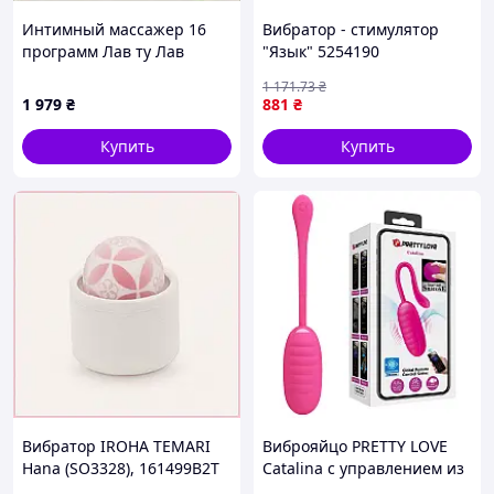
Интимный массажер 16
Вибратор - стимулятор
программ Лав ту Лав
"Язык" 5254190
Delight Me Menthe,
1 171
.73
₴
1C465H068X
1 979
₴
881
₴
Купить
Купить
Вибратор IROHA TEMARI
Виброяйцо PRETTY LOVE
Hana (SO3328), 161499B2T
Catalina с управлением из
приложения для