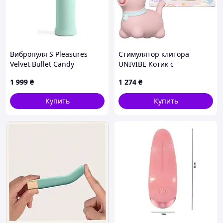
Вибропуля S Pleasures
Стимулятор клитора
Velvet Bullet Candy
UNIVIBE Котик с
Turquoise
пульсацией 5 режимов
1 999
₴
1 274
₴
розовый для женщин для
точечной стимуляции
Купить
Купить