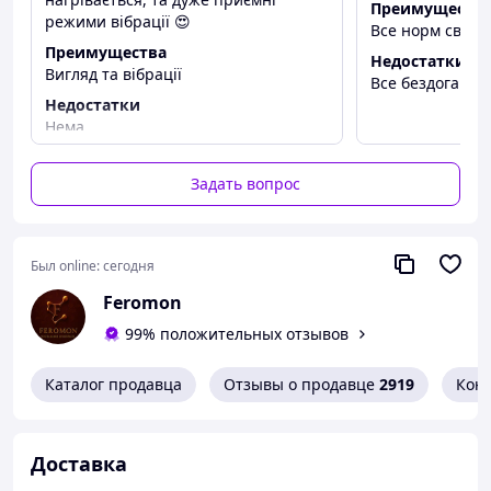
комфорта!
Преимуществ
режими вібрації 😍
Все норм своє 
📦
Доставка в нейтральной упаковке!
Преимущества
❗
Дискреция 100%
– никто не узнает о вашей покупке.
Недостатки
Вигляд та вібрації
Все бездоганно
⚡ Заказывайте прямо сейчас и наслаждайтесь
Недостатки
волнующими моментами! 😍💦
Нема
Задать вопрос
Был online:
сегодня
Feromon
99% положительных отзывов
Каталог продавца
Отзывы о продавце
2919
Кон
Доставка