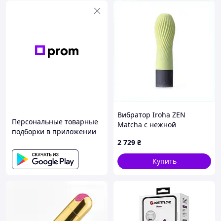
Вибратор Iroha ZEN
Персональные товарные
Matcha с нежной
подборки в приложении
ребристой поверхностью,
2 729
₴
87E51T366
Купить