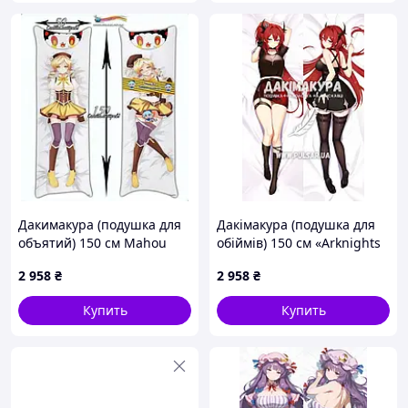
Дакимакура (подушка для
Дакімакура (подушка для
объятий) 150 см Mahou
обіймів) 150 см «Arknights
Shoujo Madoka Magica -
Surt» tape 2
2 958
₴
2 958
₴
Madoka Kaname
Купить
Купить