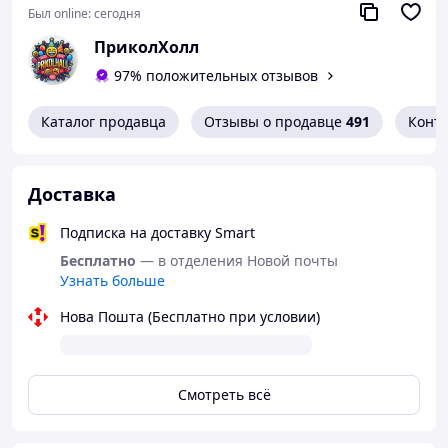
Был online:
сегодня
Преимущества
ПриколХолл
Мягкий и эластичный материал.
97% положительных отзывов
Приятно сжимать в руке.
Быстро возвращается к начальной форме.
Каталог продавца
Отзывы о продавце
491
Конт
Компактный размер.
Оригинальный дизайн.
Подходит как антистресс.
Забавная идея для подарка.
Доставка
Вызывает положительные эмоции.
Подписка на доставку Smart
Подойдет для
Бесплатно
— в отделения Новой почты
подарка друзьям или коллегам;
Узнать больше
дня рождения;
парабочной или тематической вечеринки;
Нова Пошта (Бесплатно при условии)
фотосессий;
веселых розыгрышей;
рабочего стола или домашнего использования.
Смотреть всё