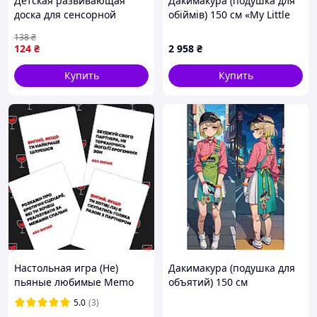
Детская развивающая
Дакимакура (подушка для
доска для сенсорной
обіймів) 150 см «My Little
активности "Единорог"
Pony» tape 1
138
₴
GS0108 двусторонняя
124
₴
2 958
₴
Желтый
Купить
Купить
Настольная игра (Не)
Дакимакура (подушка для
пьяные любимые Memo
объятий) 150 см
Games 0021MG для пар
«Coco(NPC) Zenless Zone
5.0
(3)
D11-2026
Zero» tape 1