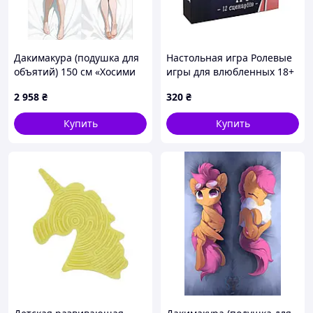
Дакимакура (подушка для
Настольная игра Ролевые
объятий) 150 см «Хосими
игры для влюбленных 18+
Мияби Zenless Zone Zero»
со сценариями и
2 958
₴
320
₴
tape 1
карточками для двоих
подарок премиум парам
Купить
Купить