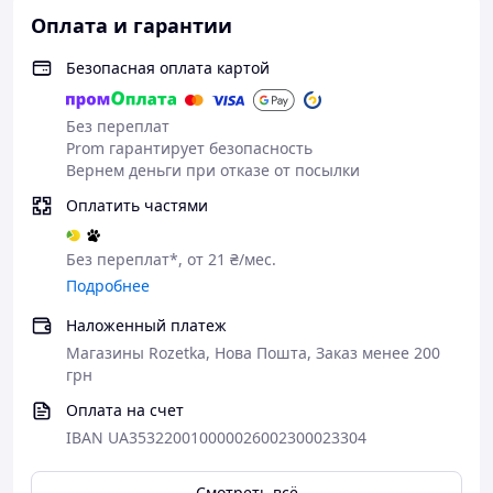
Оплата и гарантии
Безопасная оплата картой
Без переплат
Prom гарантирует безопасность
Вернем деньги при отказе от посылки
Оплатить частями
Без переплат*, от 21 ₴/мес.
Подробнее
Характеристики
Наложенный платеж
Тип: антистресс игрушка
Магазины Rozetka, Нова Пошта, Заказ менее 200
Форма: женская грудь
грн
Размер: 8 см
Оплата на счет
Материал: мягкий эластичный материал
IBAN UA353220010000026002300023304
Цвет: телесный
Страна производства: Китай
Смотреть всё