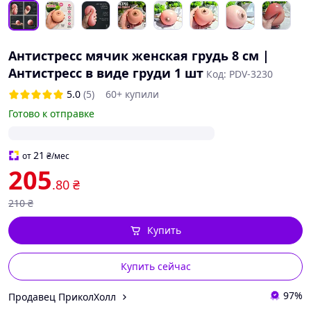
Антистресс мячик женская грудь 8 см |
Антистресс в виде груди 1 шт
Код: PDV-3230
5.0
(5)
60+ купили
Готово к отправке
21
от
₴
/мес
205
.80
₴
210
₴
Купить
Купить сейчас
97%
Продавец ПриколХолл