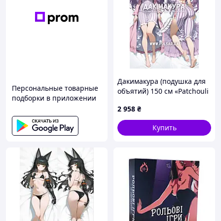
Дакимакура (подушка для
Персональные товарные
объятий) 150 см «Patchouli
подборки в приложении
Knowledge Touhou project»
2 958
₴
tape 3
Купить