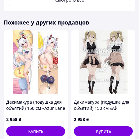
Похожее у других продавцов
Дакимакура (подушка для
Дакимакура (подушка для
объятий) 150 см «Azur Lane
объятий) 150 см «Ай
MNF Le Malin» tape 2
Хаясака | Госпожа Кагуя, в
2 958
₴
2 958
₴
любви как на войне»
модель 1
Купить
Купить