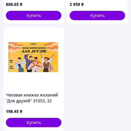
808
.65
₴
2 958
₴
Купить
Купить
Чековая книжка желаний
"Для друзей" 31053, 32
чека, на украинском языке
198
.45
₴
Купить