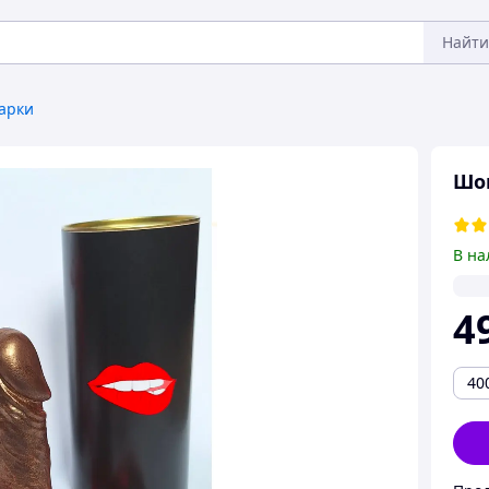
Найти
арки
Шо
В на
4
40