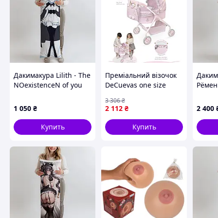
Дакимакура Lilith - The
Преміальний візочок
Даким
NOexistenceN of you
DeCuevas one size
Рёмен
and me, (подушка
Битва
3 306
₴
обнимашка) 100*33 см
обним
1 050
₴
2 112
₴
2 400
лутша
доста
Купить
Купить