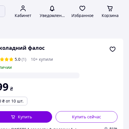
Кабинет
Уведомления
Избранное
Корзина
коладний фалос
5.0
(1)
10+ купили
личии
99
₴
0
₴
от 10 шт.
Купить
Купить сейчас
81%