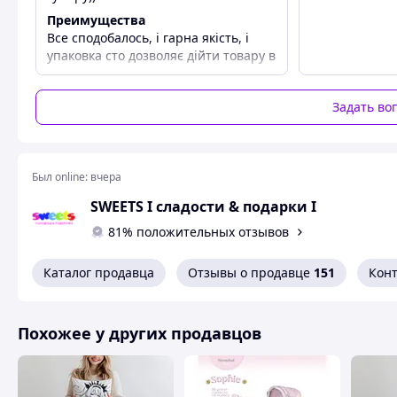
Преимущества
Все сподобалось, і гарна якість, і
упаковка сто дозволяє дійти товару в
неушкодженому вигляді
Недостатки
Задать во
Недоліків немає
Был online:
вчера
SWEETS I сладости & подарки I
81% положительных отзывов
Каталог продавца
Отзывы о продавце
151
Кон
Похожее у других продавцов