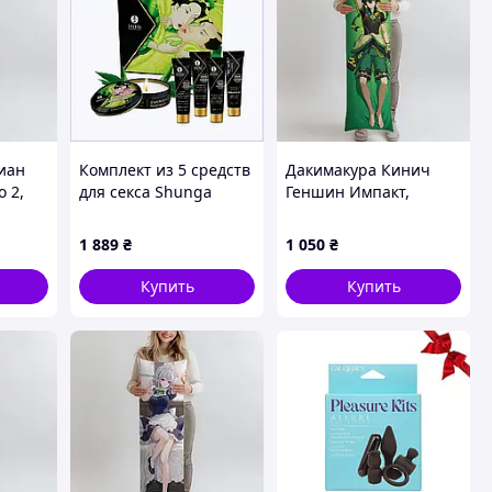
иан
Комплект из 5 средств
Дакимакура Кинич
o 2,
для секса Shunga
Геншин Импакт,
ашка)
Organica, 11176ET41M
(подушка обнимашка)
я с
100*33 см лутшая с
1 889
₴
1 050
₴
ой по
быстрой доставкой по
Украине
Купить
Купить