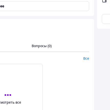
енителей! Подарки изготовлены вручную
. Обязательная составляющая всей продукции -
ее
 не только содержимое, но и упаковку.
Вопросы (0)
Все
смотреть все