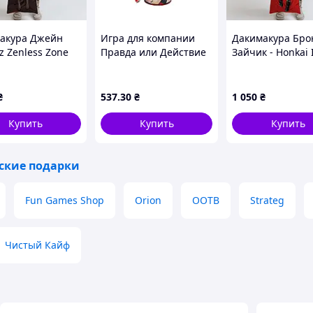
акура Джейн
Игра для компании
Дакимакура Бро
z Zenless Zone
Правда или Действие
Зайчик - Honkai
(подушка
БДСМ Fun Games, на
3rd, (подушка
ашка) 100*33 см
украинском языке, от
обнимашка) 100
я с быстрой
18 лет
лутшая с быстр
₴
537
.30
₴
1 050
₴
вкой по Украине
доставкой по Ук
Купить
Купить
Купить
ские подарки
Fun Games Shop
Orion
OOTB
Strateg
Чистый Кайф