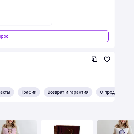
прос
такты
График
Возврат и гарантия
О продавце