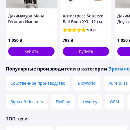
Дакимакура Мона
Антистресс Squeeze
Даким
Геншин Импакт,
Ball Boob XXL, 12 см,
Доу zz
(подушка обнимашка)
900 г sexstyle
Zero, 
5.0
(1)
100*33 см лутшая с
обним
быстрой доставкой по
лутша
1 050
₴
798
₴
1 050
Украине
доста
Купить
Купить
Популярные производители
в категории
Эротиче
Собственное производство
BioWorld
Pure bliss
Bijoux Indiscrets
FlixPlay
Lovetoy
OEM
ТОП теги