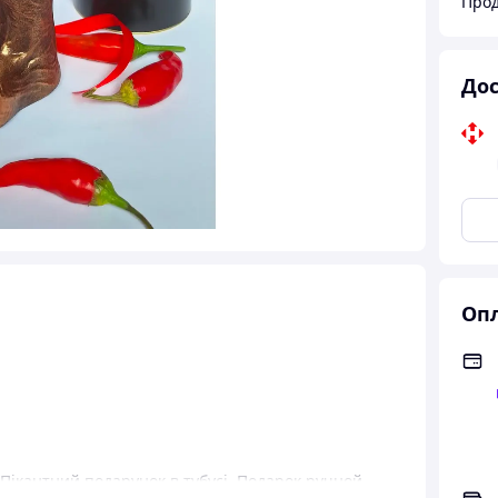
Прод
Дос
Опл
ікантний подарунок в тубусі. Подарок ручной