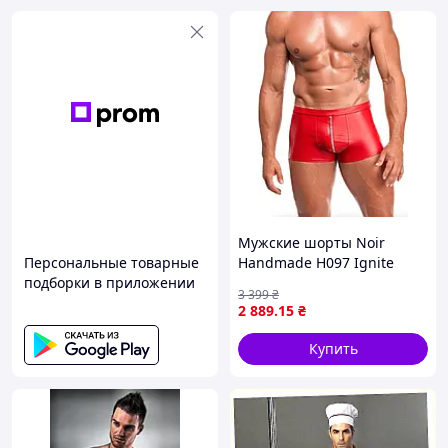
Мужские шорты Noir
Персональные товарные
Handmade H097 Ignite
подборки в приложении
shorts XL sexstyle
3 399
₴
2 889
.15
₴
Купить