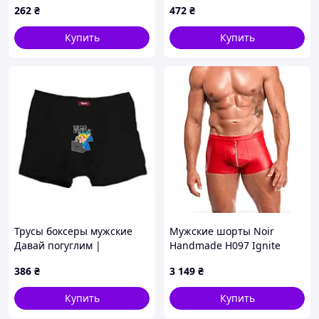
262
₴
472
₴
Купить
Купить
Трусы боксеры мужские
Мужские шорты Noir
Давай погуглим |
Handmade H097 Ignite
Забавный персонаж из
shorts S
386
₴
3 149
₴
технологического мема
Купить
Купить