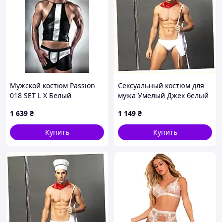
Мужской костюм Passion
Сексуальный костюм для
018 SET L X Белый
мужа Умелый Джек белый
(PSM0181), 956390 - 589
AK95E6370
1 639
₴
1 149
₴
Купить
Купить