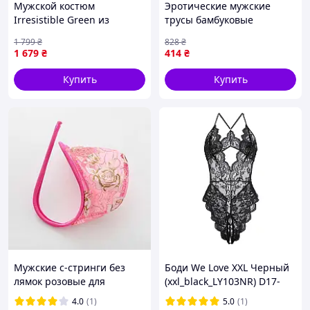
Мужской костюм
Эротические мужские
Irresistible Green из
трусы бамбуковые
стрейч-хлопка с
дышащие тонкие 2XL 3XL
1 799
₴
828
₴
эластичным поясом
Белые Сексуальные трусы
1 679
₴
414
₴
свободного кроя S 1
слипы больших размеров
для мужчин
Купить
Купить
Мужские с-стринги без
Боди We Love XXL Черный
лямок розовые для
(xxl_black_LY103NR) D17-
мужчин эротическое белье
2025
4.0
(1)
5.0
(1)
размер M/XL