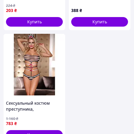
224
₴
203
₴
388
₴
Купить
Купить
Сексуальный костюм
преступника,
заключенной и
1 160
₴
джейлбейта Вибраторы
783
₴
мастурбаторы секс-шоп