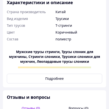
Характеристики и описание
Страна производитель
Китай
Вид изделия
Трусики
Тип трусов
T-стринги
Цвет
Коричневый
Состав
полиестр
Мужские трусы стринги, Трусы слоник для
мужчины, Стринги слоники, Трусики слоники для
мужчин, Леопардовые трусы слоники
Подробнее
Эротические мужские трусы Playful Elephants –
Отзывы и вопросы
идеальный выбор, чтобы удивить партнершу и
добавить громоздкости в ваш вечер. Мягкий, приятный
Отзывы (0)
Вопросы (0)