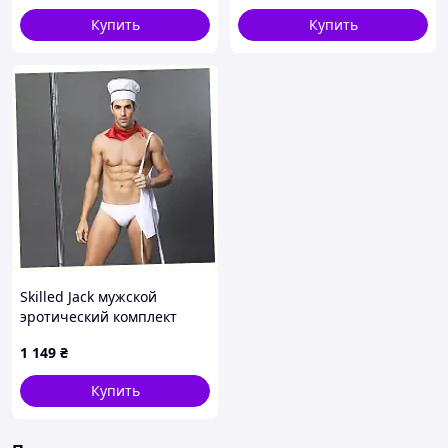
Купить
Купить
Skilled Jack мужской
эротический комплект
белый 956BT37E0
1 149
₴
Купить