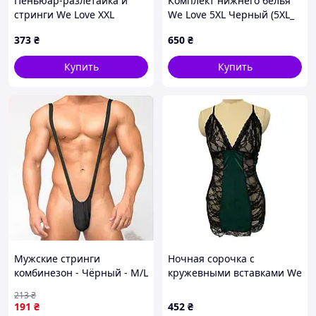
Пеньюар-разлетайка и
Комплект нижнего белья
стринги We Love XXL
We Love 5XL Черный (5XL_
Зеленый
DLSC161) D12-2026
373
₴
650
₴
(Green_xxl_DLSC432)
Купить
Купить
Мужские стринги
Ночная сорочка с
комбинезон - Чёрный - М/L
кружевными вставками We
Love S Черно-зеленый
213
₴
(S_green_DLSC924) D12-
191
₴
452
₴
2026