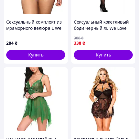
Сексуальный комплект из
Сексуальный кокетливый
мраморного велюра L We
боди черный XL We Love
Love Розовый
388
₴
284
₴
338
₴
Купить
Купить