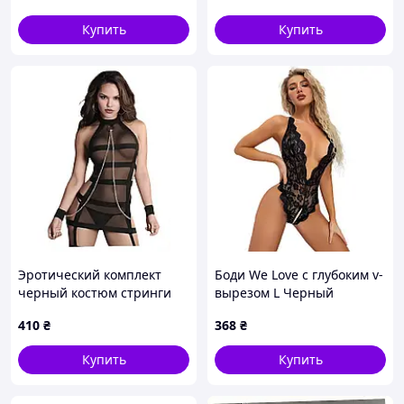
Купить
Купить
Эротический комплект
Боди We Love с глубоким v-
черный костюм стринги
вырезом L Черный
наручники универсальный
(l_black_LY103NR) D17-2025
410
₴
368
₴
We Love 8810888BX
Купить
Купить