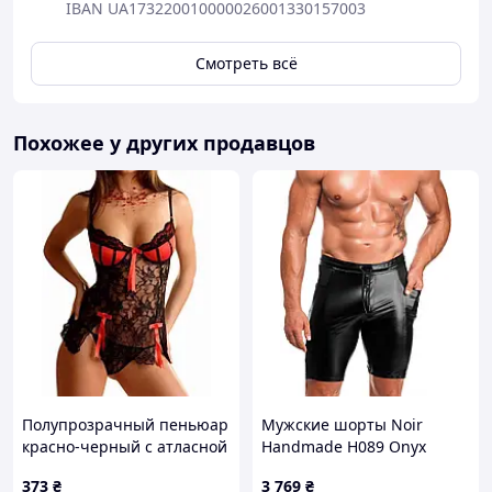
IBAN UA173220010000026001330157003
Смотреть всё
Похожее у других продавцов
Полупрозрачный пеньюар
Мужские шорты Noir
красно-черный с атласной
Handmade H089 Onyx
чашечкой M We Love
Hybrid biker shorts XL
373
₴
3 769
₴