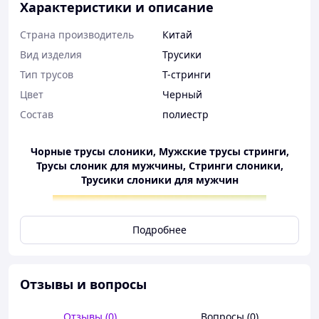
Характеристики и описание
Страна производитель
Китай
Вид изделия
Трусики
Тип трусов
T-стринги
Цвет
Черный
Состав
полиестр
Чорные трусы слоники, Мужские трусы стринги,
Трусы слоник для мужчины, Стринги слоники,
Трусики слоники для мужчин
Подробнее
Эротические мужские трусы Playful Elephants –
Отзывы и вопросы
идеальный выбор, чтобы удивить партнершу и
добавить громоздкости в ваш вечер. Мягкий, приятный
Отзывы (0)
Вопросы (0)