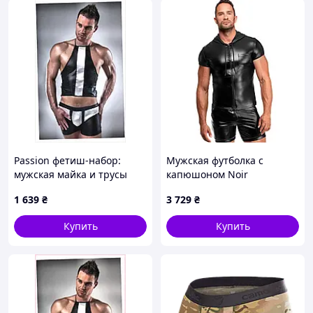
Passion фетиш-набор:
Мужская футболка с
мужская майка и трусы
капюшоном Noir
шортики 956P38AP9
Handmade H085 Vexen
1 639
₴
3 729
₴
hooded T-shirt S
Купить
Купить