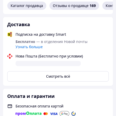
нейтральное: игрушки, одежду или просто алфавитно-
Каталог продавца
Отзывы о продавце
169
Конт
цифровой код. Ни один из сотрудников почты или
курьер не догадаются, что скрывается внутри.
Доставка
Подписка на доставку Smart
Бесплатно
— в отделения Новой почты
Узнать больше
Нова Пошта (Бесплатно при условии)
Смотреть всё
Оплата и гарантии
Безопасная оплата картой