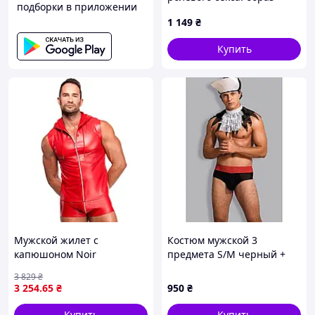
подборки в приложении
шефа 95637K0M
1 149
₴
Купить
Мужской жилет с
Костюм мужской 3
капюшоном Noir
предмета S/M черный +
Handmade H096 Ignite
белый Sunspice
3 829
₴
hooded vest XL sexstyle
3 254
.65
₴
950
₴
Купить
Купить