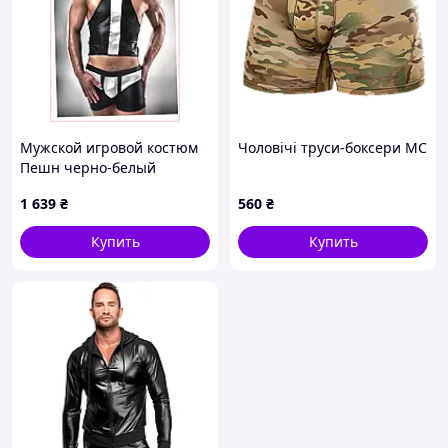
Мужской игровой костюм
Чоловічі труси-боксери MC
Пешн черно-белый
виниловый, 95P6K390
1 639
₴
560
₴
Купить
Купить