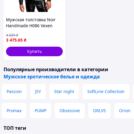
Мужская толстовка Noir
Handmade H086 Vexen
hooded jacket M
4 089
₴
3 475
.65
₴
Купить
Популярные производители
в категории
Мужское эротическое белье и одежда
Passion
JSY
Star night
SoftLine Collection
Promax
PUMP
Obsessive
ORLVS
Orion
ТОП теги