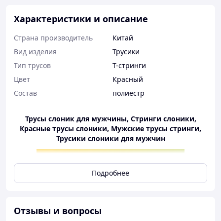
Характеристики и описание
Страна производитель
Китай
Вид изделия
Трусики
Тип трусов
T-стринги
Цвет
Красный
Состав
полиестр
Трусы слоник для мужчины, Стринги слоники,
Красные трусы слоники, Мужские трусы стринги,
Трусики слоники для мужчин
Подробнее
Эротические мужские трусы Playful Elephants –
Отзывы и вопросы
идеальный выбор, чтобы удивить партнершу и