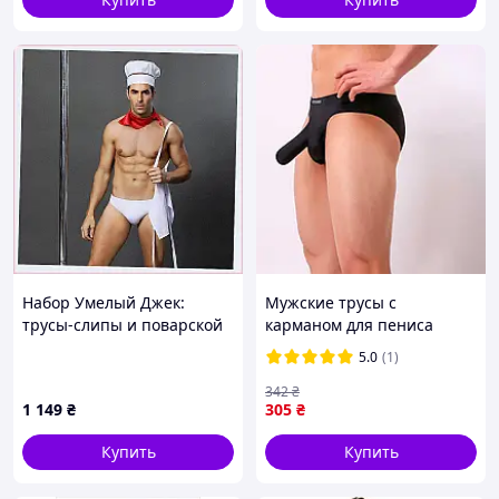
Набор Умелый Джек:
Мужские трусы с
трусы-слипы и поварской
карманом для пениса
колпак 956P370X
"Clever-Menmode" -
5.0
(1)
Черный - L/XL UM1
342
₴
1 149
₴
305
₴
Купить
Купить