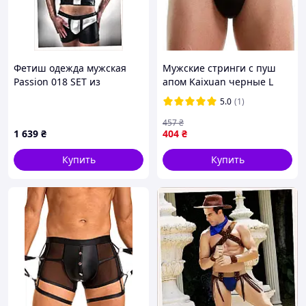
Фетиш одежда мужская
Мужские стринги с пуш
Passion 018 SET из
апом Kaixuan черные L
полиэстера, 956A390B
эротические мужские
5.0
(1)
стринги с пуш апом
457
₴
1 639
₴
404
₴
Купить
Купить