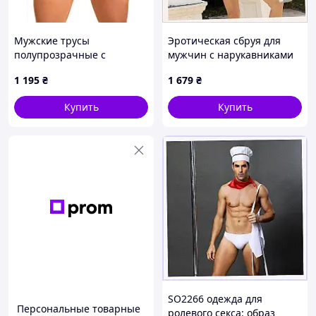
Мужские трусы
Эротическая сбруя для
полупрозрачные с
мужчин с нарукавниками
ограничителями для рук
Меткий Вебстер, 9563H7H3
1 195
₴
1 679
₴
черные Star Night размер
L Папайя
Купить
Купить
SO2266 одежда для
Персональные товарные
ролевого секса: образ