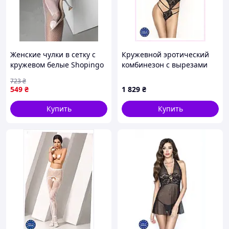
Женские чулки в сетку с
Кружевной эротический
кружевом белые Shopingo
комбинезон с вырезами
Жіночі панчохи в сітку з
Passion, 956E5KB29
723
₴
мереживом білі
549
₴
1 829
₴
Купить
Купить