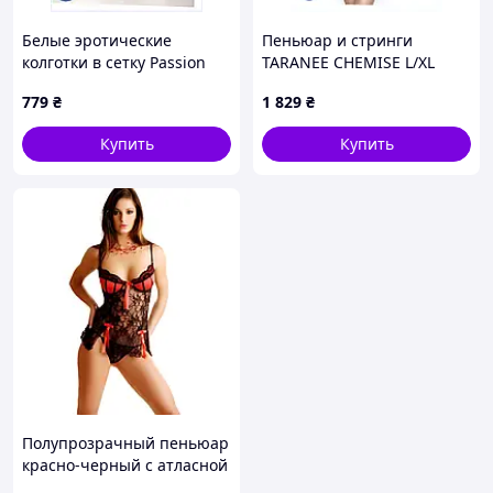
Белые эротические
Пеньюар и стринги
колготки в сетку Passion
TARANEE CHEMISE L/XL
S007, T111563H0
Черный (EL13801),
779
₴
1 829
₴
9MM571H15
Купить
Купить
Полупрозрачный пеньюар
красно-черный с атласной
чашечкой S We Love