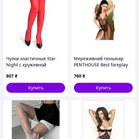
Чулки эластичные Star
Мереживний пеньюар
Night с кружевной
PENTHOUSE Best foreplay
коронкой для вечернего
black (M/L)
807
₴
760
₴
выхода красные XS-L с
матовым эффектом
Купить
Купить