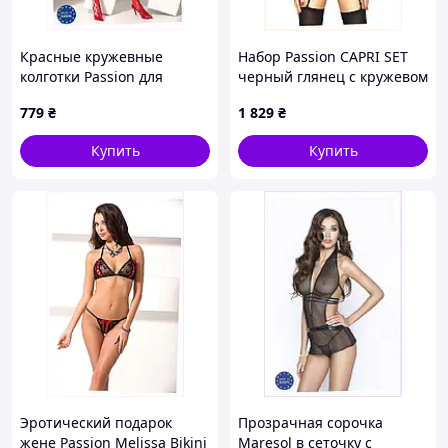
Красные кружевные
Набор Passion CAPRI SET
колготки Passion для
черный глянец с кружевом
сюрприза M1K115M622
L/XL, H9H56917
779
₴
1 829
₴
Купить
Купить
Эротический подарок
Прозрачная сорочка
жене Passion Melissa Bikini
Maresol в сеточку с