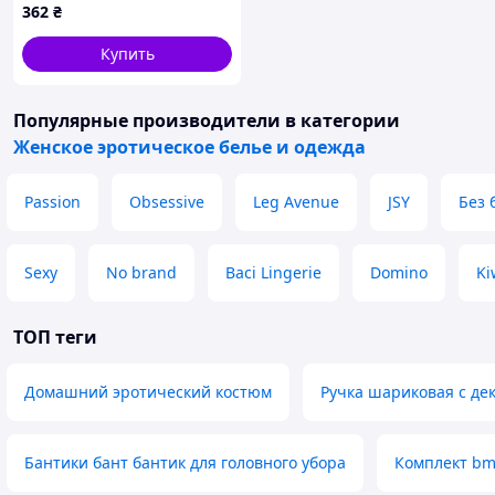
362
₴
Купить
Популярные производители
в категории
Женское эротическое белье и одежда
Passion
Obsessive
Leg Avenue
JSY
Без 
Sexy
No brand
Baci Lingerie
Domino
Ki
ТОП теги
Домашний эротический костюм
Ручка шариковая с де
Бантики бант бантик для головного убора
Комплект b