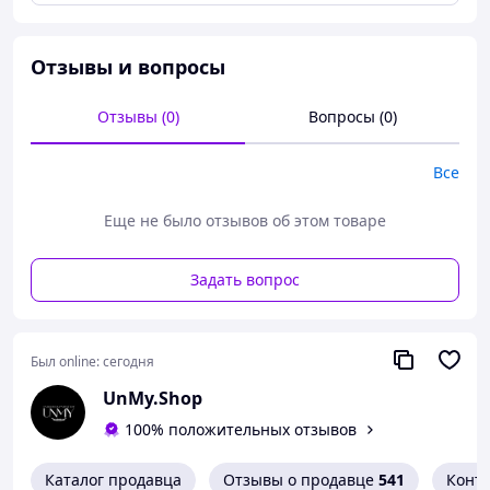
очень нежного, эластичного и мягкого нейлона. Он не
имеет застежек и легко растягивается по всем
направлениям. Боди приятно к телу и не ограничит
Отзывы и вопросы
ваши движения. Размер One size, подходит на S/M/L
Обхват груди: 80-105 см Обхват талии: 55-80 см Обхват
Отзывы (0)
Вопросы (0)
бедер: 85-104 см Рост: 155-175 см
Все
Еще не было отзывов об этом товаре
Задать вопрос
Был online:
сегодня
UnMy.Shop
100% положительных отзывов
Каталог продавца
Отзывы о продавце
541
Конт