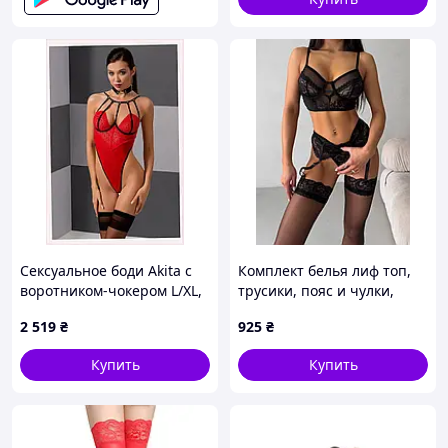
Сексуальное боди Akita с
Комплект белья лиф топ,
воротником-чокером L/XL,
трусики, пояс и чулки,
1115X771M
черный
2 519
₴
925
₴
Купить
Купить