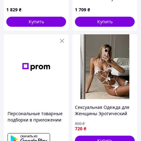
кружевной набор,
воротником халтер
1 829
₴
1 709
₴
B95690P7
95T71C12M
Купить
Купить
Сексуальная Одежда для
Персональные товарные
Женщины Эротический
подборки в приложении
Комплект Белье с
800
₴
Открытыми Грудьми
720
₴
Женский Набор Нижнего
Белья с Гартерами
Купить