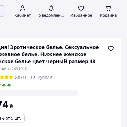
Кабинет
Уведомления
Избранное
Корзина
ия! Эротическое белье. Сексуальное
жевное белье. Нижнее женское
ское белье цвет черный размер 48
од: kз2491010
5.0
(1)
10+ купили
личии
74
₴
4
₴
от 5 шт.