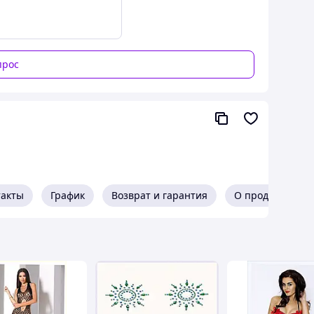
прос
такты
График
Возврат и гарантия
О продавце