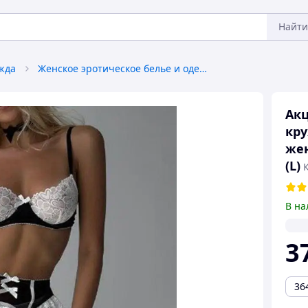
Найти
жда
Женское эротическое белье и одежда
Акц
кру
жен
(L)
К
В на
3
36