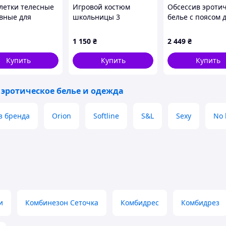
летки телесные
Игровой костюм
Обсессив эроти
вные для
школьницы 3
белье с поясом 
н размер XL
предмета Sunspice OS
чулок и стринга
оздания
95702T5K
1 150
₴
2 449
₴
тичного образа
форта
Купить
Купить
Купить
 эротическое белье и одежда
з бренда
Orion
Softline
S&L
Sexy
No 
и
Комбинезон Сеточка
Комбидрес
Комбидрез