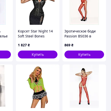
ь
Корсет Star Night 14
Эротическое боди
белье
Soft Steel Bones
Passion BS036 в
м,
черный, XS Love&Life -
сеточку красное,
1 827
₴
869
₴
online-multimarket-
9X566P68
Купить
Купить