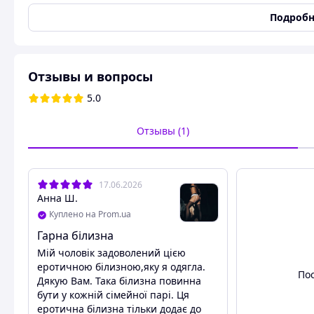
Размеры S M L XL
Смотрите весь каталог магазина на нашем сайте.
Подробн
Можем оформить ваш товар в подарочную коробочку и отп
Объем груди
Отзывы и вопросы
X
S
72 - 82
5.0
S
82 - 89
Отзывы (1)
М
86 - 93
L
94
- 102
17.06.2026
XL
101 - 110
Анна Ш.
Куплено на Prom.ua
Гарна білизна
Мій чоловік задоволений цією
еротичною білизною,яку я одягла.
По
Дякую Вам. Така білизна повинна
бути у кожній сімейної парі. Ця
еротична білизна тільки додає до