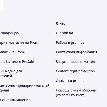
О нас
 продавцов
О prom.ua
ернет-магазин
на Prom
Работа в prom.ua
авать на Prom
Контактная информация
 в Каталоге ProSale
Защита прав на контент
 — медиа для
Content right protection
ателей
Отзывы о prom.ua
 интернет-предпринимателей
Кращі
Помощь Силам обороны
(Volonter by Prom)
льское соглашение