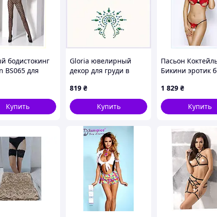
й бодистокинг
Gloria ювелирный
Пасьон Коктейл
n BS065 для
декор для груди в
Бикини эротик 
ка, 12C37500PM
подарочной упаковке
красное с черны
819
₴
1 829
₴
MP23X13626
956C8B96
Купить
Купить
Купить