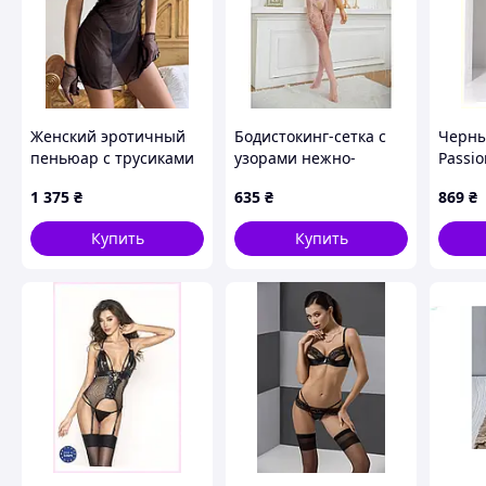
Женский эротичный
Бодистокинг-сетка с
Черны
пеньюар с трусиками
узорами нежно-
Passio
Черный Кружевной
розовый Star Night
подар
1 375
₴
635
₴
869
₴
комплект белья
размеры S-L Talla
Купить
Купить