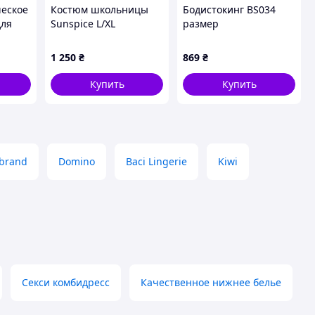
ческое
Костюм школьницы
Бодистокинг BS034
для
Sunspice L/XL
размер
ми
универсальный
Красный (PBS034R) D1-
1 250
₴
869
₴
2026
Купить
Купить
brand
Domino
Baci Lingerie
Kiwi
Секси комбидресс
Качественное нижнее белье