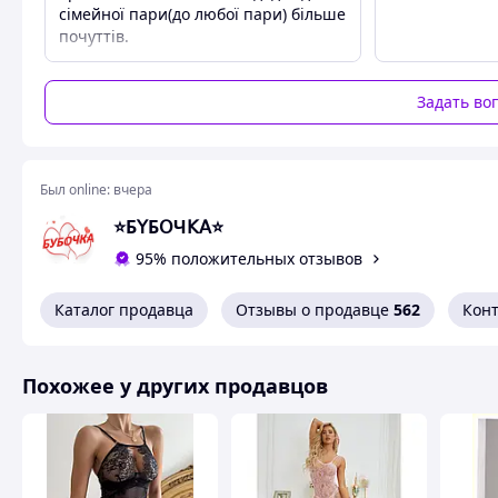
сімейної пари(до любої пари) більше
почуттів.
Задать во
Был online:
вчера
⭐Б𝖸Б𝖮Ч𝖪𝖠⭐
95% положительных отзывов
Каталог продавца
Отзывы о продавце
562
Кон
Похожее у других продавцов