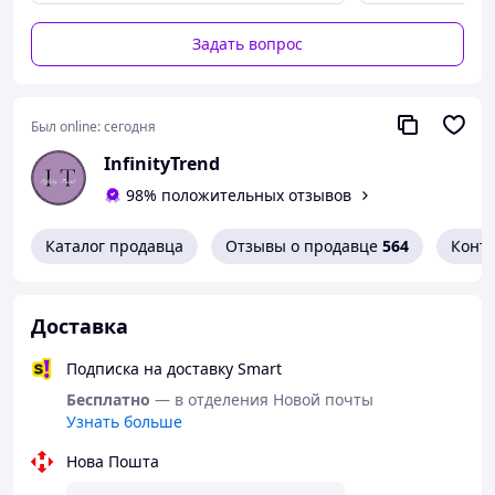
Якість, підійшов розмір
Задать вопрос
Недостатки
Соблазнительное, элегантное белье для
Недоліків немає
особых моментов
Был online:
сегодня
Черный корсет с глубоким декольте,
нежной сеткой и кружевными
InfinityTrend
вставками идеально подчеркивает
98% положительных отзывов
талию и создает соблазнительный
силуэт.
Каталог продавца
Отзывы о продавце
564
Конт
Регулируемые подтяжки и высокие
чулки добавляют образу
драматичности и шарма.
Доставка
Аксессуар в виде черного чокера с
бантиком завершают образ femme
Подписка на доставку Smart
fatale.
Бесплатно
— в отделения Новой почты
Комплектация:
корсет, трусики
Узнать больше
стринги, чулки, чокер
Цвет:
черный, розовый
Нова Пошта