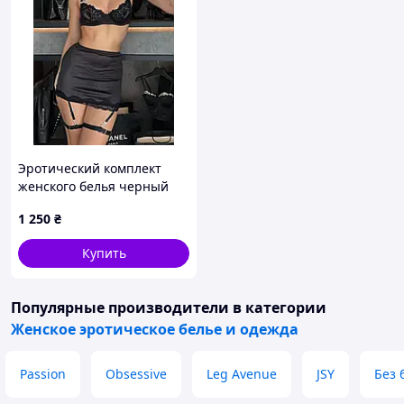
Эротический комплект
женского белья черный
бюст, трусики стринги,
1 250
₴
юбка, гартеры, чокер.
Женский кружевной
Купить
комплект белья черный
Популярные производители
в категории
Женское эротическое белье и одежда
Passion
Obsessive
Leg Avenue
JSY
Без 