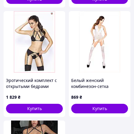
Эротический комплект с
Белый женский
открытыми бедрами
комбинезон-сетка
Passion черный CE95X6921
универсального размера
1 829
₴
869
₴
956X5T8E3
Купить
Купить