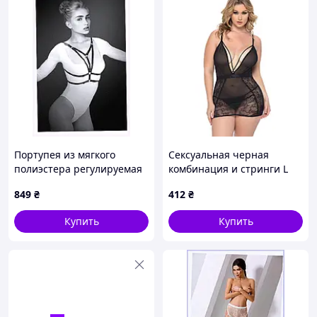
Портупея из мягкого
Сексуальная черная
полиэстера регулируемая
комбинация и стринги L
черная, E9K579T23
We Love
849
₴
412
₴
Купить
Купить