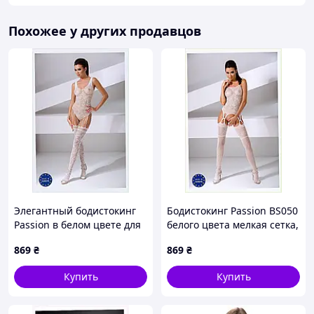
Похожее у других продавцов
Элегантный бодистокинг
Бодистокинг Passion BS050
Passion в белом цвете для
белого цвета мелкая сетка,
невесты 956A5B10
B9565TC54
869
₴
869
₴
Купить
Купить