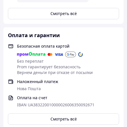
Размерная сетка:
S: грудь 84-88 см, талия 58-68 см, бедра
Смотреть всё
86-90 см
М: грудь 88-92 см, талия 66-74 см, бедра
88-94 см
L: грудь 92-96 см, талия 70-80 см, бедра
Оплата и гарантии
90-98 см
Безопасная оплата картой
Без переплат
Prom гарантирует безопасность
Вернем деньги при отказе от посылки
Наложенный платеж
Нова Пошта
Оплата на счет
IBAN UA383220010000026006350092671
Смотреть всё