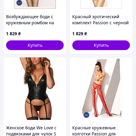
Возбуждающее боди с
Красный эротический
кружевным ромбом на
комплект Passion с черной
животе L/XL, 95T6E6C54
отделкой 95C68T96H
1 829
₴
1 829
₴
Купить
Купить
Женское боди We Love с
Красные кружевные
подвязками для чулок S
колготки Passion для