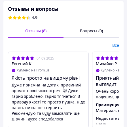
Отзывы и вопросы
4.9
Отзывы (8)
Вопросы (0)
Все
04.09.2025
25.
Евгений К.
Михайло Р.
Куплено на Prom.ua
Куплено на Pro
Якість просто на вищому рівні
Приятный ма
выглядит
Дуже приємна на дотик, приємний
аромат нової якісної речі 😻 Дуже
Очень хороший
гарно зроблено, гарно тягнеться З
подешел, деву
приводу якості то просто пушка, ніде
Преимуществ
навіть нитка не стерчить
Материал, вид,
Рекомендую та буду замовляти ще
Недостатки
Дівчині дуже сподобалося
Нема
Преимущества