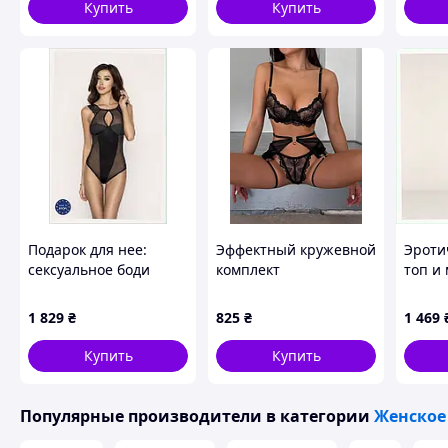
Чулки Интимная
Купить
Купить
Одежда для Женщины
Подарок для нее:
Эффектный кружевной
Эроти
сексуальное боди
комплект
топ и
Passion в размере S/M,
T1912
K9X56677T
1 829
₴
825
₴
1 469
Купить
Купить
Популярные производители
в категории
Женское