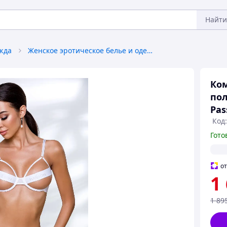
Найти
жда
Женское эротическое белье и одежда
Ком
пол
Pas
Код:
Гото
о
1
1 89