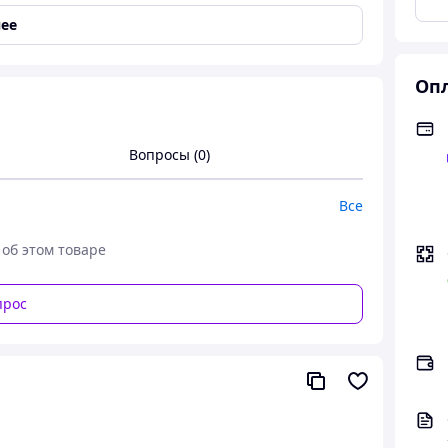
ее
Опл
Passion, белый, S/M
Вопросы (0)
ет для женщин, которые стремятся к новым
Все
 об этом товаре
бразу игривую и соблазнительную нотку,
ит высокий уровень удобства.
прос
ических линий белья.
ь вашу сексуальность и привлекательность.
а фигуре.
ouka станет вашим верным спутником в создании
тью.