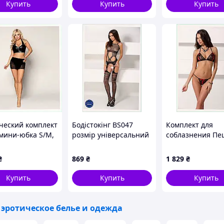
Купить
Купить
Купить
ческий комплект
Бодістокінг BS047
Комплект для
 мини-юбка S/M,
розмір універсальний
соблазнения П
K56K3
Чорний (PBS047B),
Мелисса черное
9X56520P
кружево, 9T569K
₴
869
₴
1 829
₴
Купить
Купить
Купить
 эротическое белье и одежда