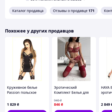
Дополните его сексуальными чулками.
Каталог продавца
Отзывы о продавце
171
Кон
Характеристики:
Похожее у других продавцов
Материал – полиэстер, эластан, полиамид
Размер - S/M
Штрихкод: 5908305956426
Похожие товары по характеристикам
Кружевное белье
Эротический
HAYA 
Passion польское
Комплект Белья для
эроти
производство черное
Девушки Женский
стреп
940
₴
9P5C6783E
Сексуальный
цвета
1 829
₴
846
₴
2 849
Бюстгальтер Трусики и