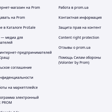
ернет-магазин
на Prom
Работа в prom.ua
авать на Prom
Контактная информация
 в Каталоге ProSale
Защита прав на контент
 — медиа для
Content right protection
ателей
Отзывы о prom.ua
 интернет-предпринимателей
Кращі
Помощь Силам обороны
(Volonter by Prom)
льское соглашение
онфиденциальности
боты на маркетплейсе
рограмма электронный
с PROM