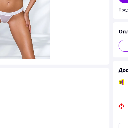
Прод
Оп
Дос