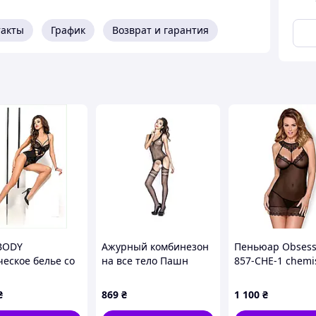
такты
График
Возврат и гарантия
BODY
Ажурный комбинезон
Пеньюар Obsess
ческое белье со
на все тело Пашн
857-CHE-1 chemi
ами черного
BS038 C9P5P6679
Черный
 95TH6557
₴
869
₴
1 100
₴