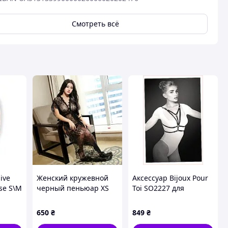
Смотреть всё
ive
Женский кружевной
Аксессуар Bijoux Pour
se S\M
черный пеньюар XS
Toi SO2227 для
XL. Длинный
эротического наряда
прозрачный халат с
9X5792B3
650
₴
849
₴
поясом из нейлона