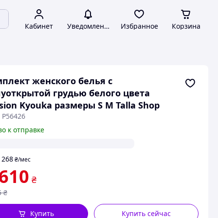
Кабинет
Уведомления
Избранное
Корзина
плект женского белья с
уоткрытой грудью белого цвета
sion Kyouka размеры S M Talla Shop
 P56426
во к отправке
268
т
₴
/мес
 610
₴
5
₴
Купить
Купить сейчас