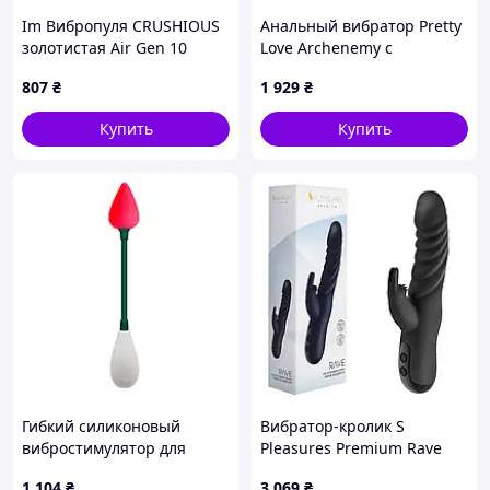
Im Вибропуля CRUSHIOUS
Анальный вибратор Pretty
золотистая Air Gen 10
Love Archenemy с
режимов для женщин
пульсацией, чёрный, 12.1
807
₴
1 929
₴
интимная игрушка для
х 3.3 см
удовольствия и ре
Купить
Купить
IMD22/G
Гибкий силиконовый
Вибратор-кролик S
вибростимулятор для
Pleasures Premium Rave
клиторальной,
Black для женщин с
1 104
₴
3 069
₴