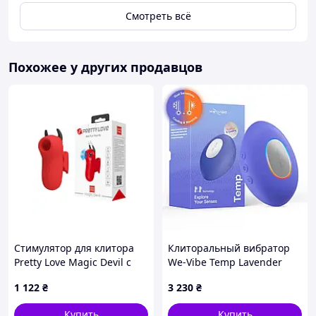
Смотреть всё
Похожее у других продавцов
Стимулятор для клитора
Клиторальный вибратор
Pretty Love Magic Devil с
We-Vibe Temp Lavender
соской и
Blue с функцией нагрева и
1 122
₴
3 230
₴
электростимуляцией,
охлаждения, синий
красный, 6.9 см
Купить
Купить