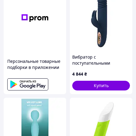
Вибратор с
Персональные товарные
поступательными
подборки в приложении
движениями Dream Toys
4 844
₴
GODDESS ZEPHYROS
Купить