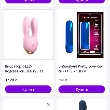
Вибратор с LED-
Вибропуля Pretty Love Kiwi
подсветкой Лав ту Лав
синяя, 8 х 1.8 см
Hear Me Rose 11.5 см
3 129
₴
590
₴
1B465A07X0
Купить
Купить