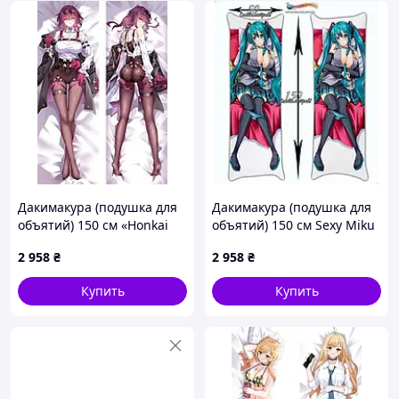
Дакимакура (подушка для
Дакимакура (подушка для
объятий) 150 см «Honkai
объятий) 150 см Sexy Miku
Impact 3rd Kafka» tape 10
2 958
₴
2 958
₴
Купить
Купить