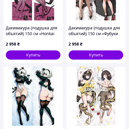
Дакимакура (подушка для
Дакимакура (подушка для
объятий) 150 см «Honkai
объятий) 150 см «Фубуки
Impact 3rd Kafka» tape 12
Адзума Mato Seihei no
2 958
₴
2 958
₴
Slave» tape 1
Купить
Купить