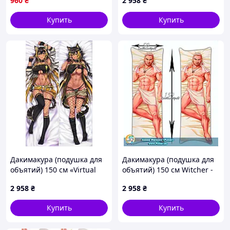
960
₴
2 958
₴
языке
Купить
Купить
Дакимакура (подушка для
Дакимакура (подушка для
объятий) 150 см «Virtual
объятий) 150 см Witcher -
Youtuber Nekoyo Chloe»
Geralt of Rivia
2 958
₴
2 958
₴
tape 10
Купить
Купить