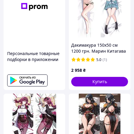
Дакимакура 150х50 см
1200 грн. Марин Китагава
Персональные товарные
Marin Kitagawa аниме
подборки в приложении
5.0
(1)
Подушка со съёмной
наволочкой
2 958
₴
Купить