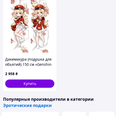
Дакимакура (подушка для
объятий) 150 см «Genshin
Impact Jean Pin-back
2 958
₴
Button» tape 3
Купить
Популярные производители
в категории
Эротические подарки