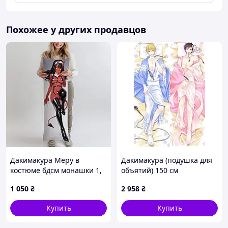
Похожее у других продавцов
Дакимакура Меру в
Дакимакура (подушка для
костюме бдсм монашки 1,
объятий) 150 см
(подушка обнимашка)
«DuRaRaRa! DRRR Shizuo
1 050
₴
2 958
₴
100*33 см лутшая с
and Izaya» tape 1
быстрой доставкой по
Купить
Купить
Украине