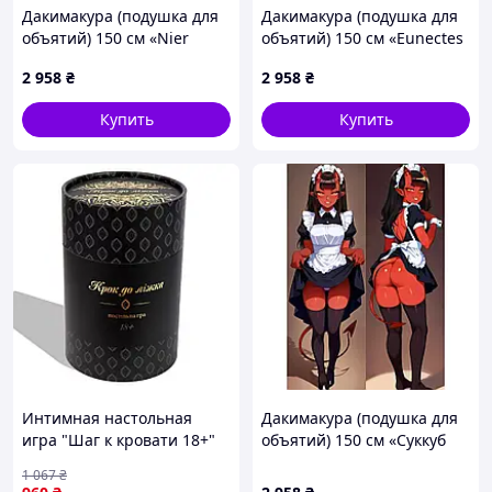
Дакимакура (подушка для
Дакимакура (подушка для
объятий) 150 см «Nier
объятий) 150 см «Eunectes
Automata 2b» tape 18
| Arknights» tape 1
2 958
₴
2 958
₴
Купить
Купить
Интимная настольная
Дакимакура (подушка для
игра "Шаг к кровати 18+"
объятий) 150 см «Суккуб
Strateg, игровые карточки
Меру» tape 13
1 067
₴
- 88 шт, на украинском