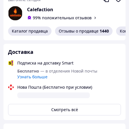
напитки с настоящим эротическим стилем.
Calefaction
Благодаря прочному основанию и стеклу, этот графин
легко хранить. Обратите внимание, что этот графин не
99% положительных отзывов
подходит для кипятка, использования в посудомоечной
машине или в микроволновой печи. Пожалуйста,
Каталог продавца
Отзывы о продавце
1440
Кон
соблюдайте эти рекомендации для сохранения его
красоты и целостности. Этот графин является
идеальным выбором для баров, отелей, ресторанов,
бассейнов, ночных клубов и станет прекрасным
Доставка
подарком на день рождения и другие особые случаи.
Подписка на доставку Smart
Бесплатно
— в отделения Новой почты
Узнать больше
Нова Пошта (Бесплатно при условии)
Смотреть всё