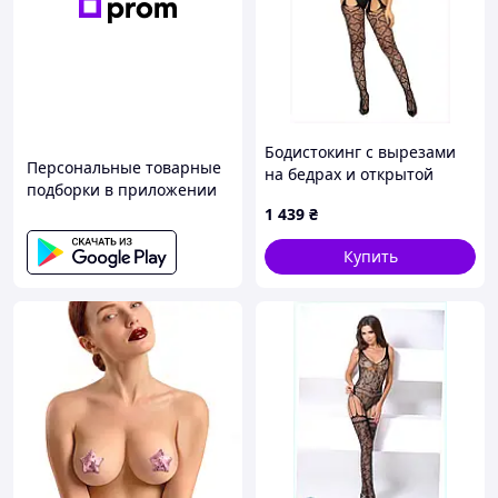
Бодистокинг с вырезами
Персональные товарные
на бедрах и открытой
подборки в приложении
промежностью Leg Avenue
1 439
₴
8A75X0542
Купить