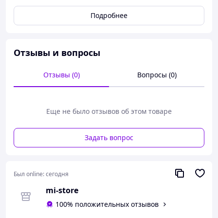
Заміри: довжина 69 см, бретелі регулюються, висота
чашки 12-см, ширина 14 см, півобхват під грудьми 38
Подробнее
см, тянеться до 48 см, півобхват талії 35 см, тягнеться
до 40 см, півобхват стегон 38 см, тягнеться до 45 см.
Колір - чорний
Отзывы и вопросы
Отзывы (0)
Вопросы (0)
Еще не было отзывов об этом товаре
Задать вопрос
Был online:
сегодня
mi-store
100% положительных отзывов