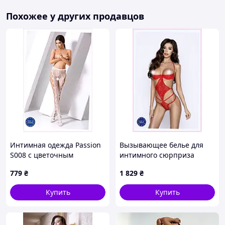
Похожее у других продавцов
Интимная одежда Passion
Вызывающее белье для
S008 с цветочным
интимного сюрприза
принтом универсал,
Passion L/XL 9KC5T6542
779
₴
1 829
₴
T111T5618
Купить
Купить