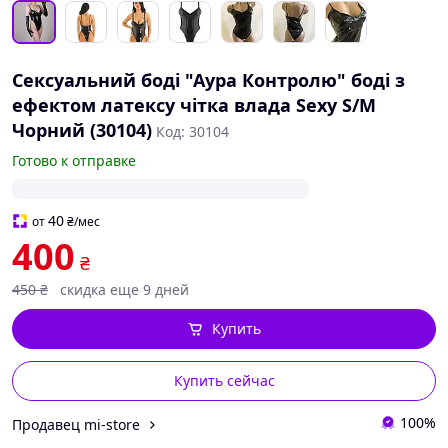
Сексуальний боді "Аура Контролю" боді з
ефектом латексу чітка влада Sexy S/M
Чорний (30104)
Код: 30104
Готово к отправке
40
от
₴
/мес
400
₴
450
₴
скидка еще 9 дней
Купить
Купить сейчас
100%
Продавец mi-store