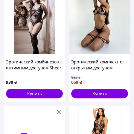
Эротический комбинезон с
Эротический комплект с
интимным доступом Sheer
открытым доступом
Fantasy, черный, Queen
пестисами гартерами и
832
₴
Size
чокером Черный Denver
930
₴
659
₴
Еротичний комплект з
відкритим доступом
Купить
Купить