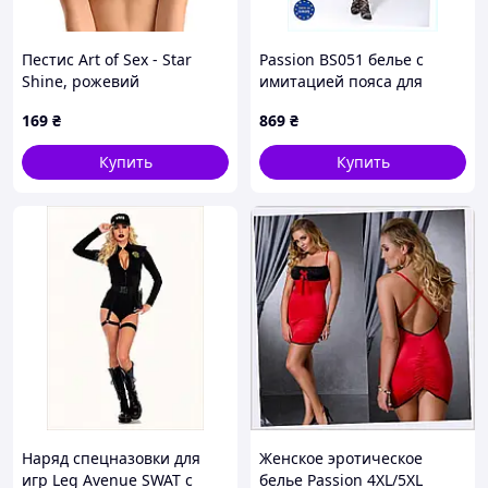
Пестис Art of Sex - Star
Passion BS051 белье с
Shine, рожевий
имитацией пояса для
чулок 956HH590
169
₴
869
₴
Купить
Купить
Наряд спецназовки для
Женское эротическое
игр Leg Avenue SWAT с
белье Passion 4XL/5XL