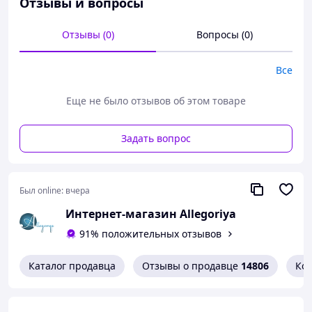
Отзывы и вопросы
и надежное прилегание. Толщина стенок всего 0,05 мм
- для чистой интенсивности. Прозрачные и гладкие
Отзывы (0)
Вопросы (0)
изготовлены из натурального каучукового латекса.
Номинальная ширина: 60 мм. 36 шт в упаковке.
Все
Еще не было отзывов об этом товаре
Задать вопрос
Был online:
вчера
Интернет-магазин Allegoriya
91% положительных отзывов
Каталог продавца
Отзывы о продавце
14806
Ко