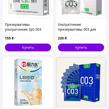
Презервативы
Ультратонкие
ультратонкие GJG 003
презервативы 003 для
White 3 шт из латекса,
интимного комфорта 10
155
₴
220
₴
9MA0M29532
ед., 90295CBC30
Купить
Купить