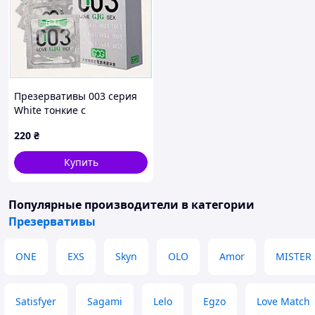
Презервативы 003 серия
White тонкие с
лубрикантом 10 ед.,
220
₴
9029C530E
Купить
Популярные производители
в категории
Презервативы
ONE
EXS
Skyn
OLO
Amor
MISTER 
Satisfyer
Sagami
Lelo
Egzo
Love Match