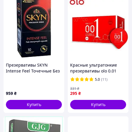
Презервативы SKYN
Красные ультратонкие
Intense Feel Точечные Без
презервативы olo 0.01
латексу 10 шт
ультрамягкие мужские
5.0
(11)
(ROZ6501053481)
презервативы 10 шт
331
₴
959
₴
295
₴
Купить
Купить