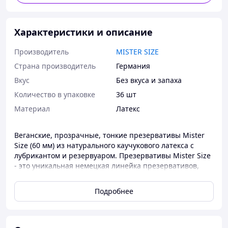
Характеристики и описание
Производитель
MISTER SIZE
Страна производитель
Германия
Вкус
Без вкуса и запаха
Количество в упаковке
36 шт
Материал
Латекс
Веганские, прозрачные, тонкие презервативы Mister
Size (60 мм) из натурального каучукового латекса с
лубрикантом и резервуаром. Презервативы Mister Size
- это уникальная немецкая линейка презервативов,
которые можно подбирать по размеру, поэтому они
прекрасно подойдут каждому. Правильный подбор
Подробнее
обеспечивает не только наилучшие ощущения, но и
максимально защиту. Размер 60 мм подходит для
окружности полового члена от 13.5 до 14.5 см.
Идеальная посадка для чувствительного секса. Плотное