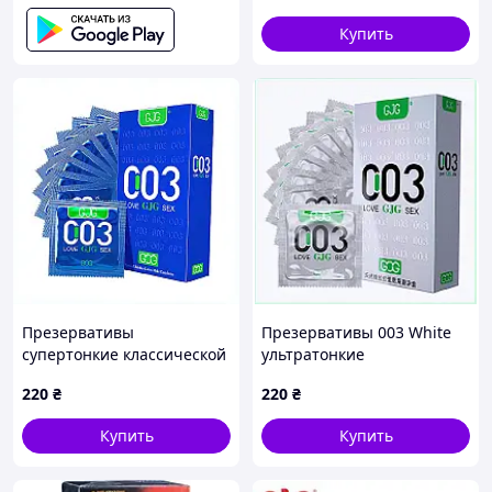
Купить
Презервативы
Презервативы 003 White
супертонкие классической
ультратонкие
формы 10 шт в упаковке,
классические 10 штук
220
₴
220
₴
902952HP6
9MCE029530
Купить
Купить