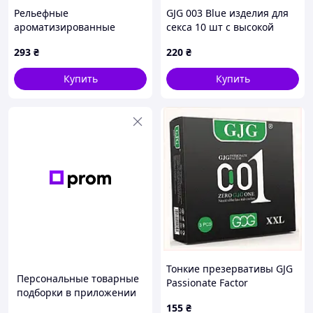
Рельефные
GJG 003 Blue изделия для
ароматизированные
секса 10 шт с высокой
презервативы для
прочностью, B90A29A526
293
₴
220
₴
пальцев LES-D 8 штук
Купить
Купить
Тонкие презервативы GJG
Персональные товарные
Passionate Factor
подборки в приложении
увеличенного размера
155
₴
9029615MKB