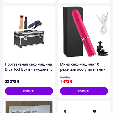
Портативная секс-машина
Мини секс-машина 10
Diva Tool Box в чемодане, с
режимов поступательных
пультом и тремя
движений Фуксия с
1 655
₴
насадками Vac-U-Lock,
присоской
23 375
₴
1 472
₴
черная sexstyle
Купить
Купить