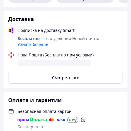
Перед первым и после каждого использования
промойте изделие теплой водой с мягким
моющим средством или воспользуйтесь
Доставка
специальным очистителем. Для дополнительного
комфорта рекомендуется использовать
Подписка на доставку Smart
лубриканты на водной основе.
Бесплатно
— в отделения Новой почты
Переведено с помощью DeepL.com (бесплатная
Узнать больше
версия)
Нова Пошта (Бесплатно при условии)
Смотреть всё
Оплата и гарантии
Безопасная оплата картой
Без переплат