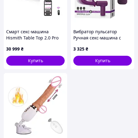
Смарт секс-машина
Вибратор пульсатор
Hismith Table Top 2.0 Pro
Ручная секс-машина с
APP, настольная версия
рукояткой фиолетовая
30 999
₴
3 325
₴
LYBAILE Massage Gun
ErMax
Купить
Купить