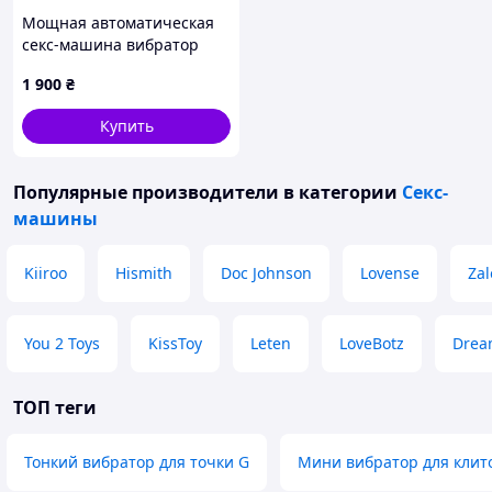
Мощная автоматическая
секс-машина вибратор
дилдо с пультом для
1 900
₴
женской мастурбации на
присоске
Купить
Популярные производители
в категории
Секс-
машины
Kiiroo
Hismith
Doc Johnson
Lovense
Zal
You 2 Toys
KissToy
Leten
LoveBotz
Drea
ТОП теги
Тонкий вибратор для точки G
Мини вибратор для клит