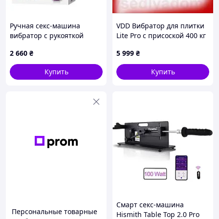
Ручная секс-машина
VDD Вибратор для плитки
вибратор с рукояткой
Lite Pro с присоской 400 кг
Massage Gun
вибро машина Плиточный
2 660
₴
5 999
₴
укладчик Присоска для
плитки VDD11-S
Купить
Купить
Смарт секс-машина
Персональные товарные
Hismith Table Top 2.0 Pro