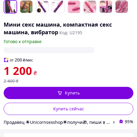
Мини секс машина, компактная секс
машина, вибратор
Код: U2195
Готово к отправке
200
от
₴
/мес
1 200
₴
2 400
₴
Купить
Купить сейчас
95%
Продавец 🌟Unicornsexshop🌟получи🎁, пиши в заказе "хочу 🎁"