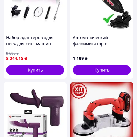
Набор адаптеров «для
Автоматический
нее» для секс-машин
фалоимитатор с
Hismith KlicLok System Set
фрикциями и присоской,
9 699
₴
for Her
магнитная зарядка
8 244
.15
₴
1 199
₴
Купить
Купить