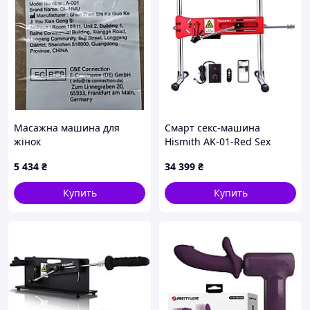
Масажна машина для
Смарт секс-машина
жінок
Hismith AK-01-Red Sex
Machine APP с
5 434
₴
34 399
₴
фаллоимитатором
Купить
Купить