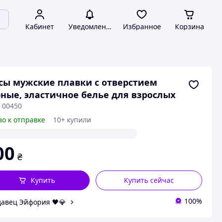
Кабинет
Уведомления
Избранное
Корзина
сы мужские плавки с отверстием
ные, эластичное белье для взрослых
 00450
во к отправке
10+ купили
00
₴
Купить
Купить сейчас
100%
авец Эйфория 🖤💎