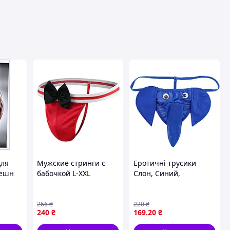
для
Мужские стринги с
Еротичні трусики
Пешн
бабочкой L-XXL
Слон, Синий,
красные
Универсальный,
мужское эротическое
белье, сексуальные
266
₴
220
₴
240
₴
169
.20
₴
трусы для мужчин, для
соблазнения и