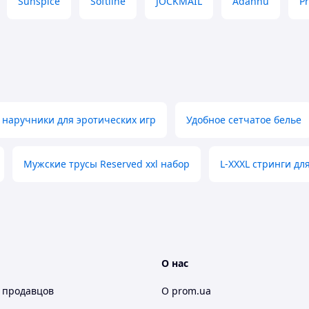
Sunspice
Softline
JOCKMAIL
Adannu
P
 наручники для эротических игр
Удобное сетчатое белье
Мужские трусы Reserved xxl набор
L-XXXL стринги д
О нас
 продавцов
О prom.ua