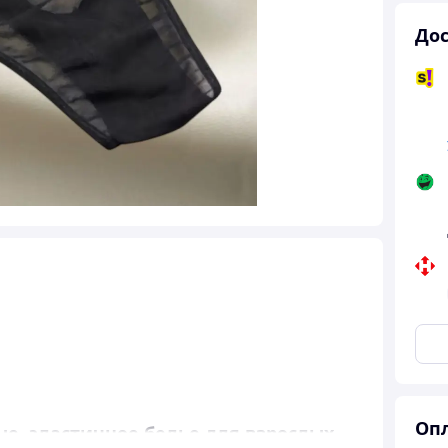
Дос
Опл
е, эластичное белье для взрослых