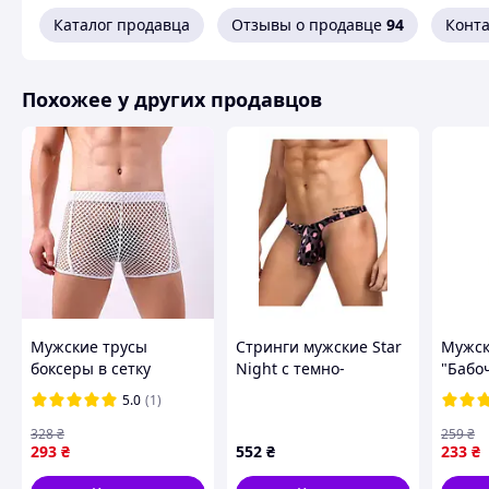
Каталог продавца
Отзывы о продавце
94
Конт
Похожее у других продавцов
Похожие товары по характеристикам
Мужские трусы
Стринги мужские Star
Мужск
боксеры в сетку
Night с темно-
"Бабо
"Clever-Menmode" L
леопардовым
M - XL
5.0
(1)
Белый
принтом, черно-
розовые, S
328
₴
259
₴
293
₴
552
₴
233
₴