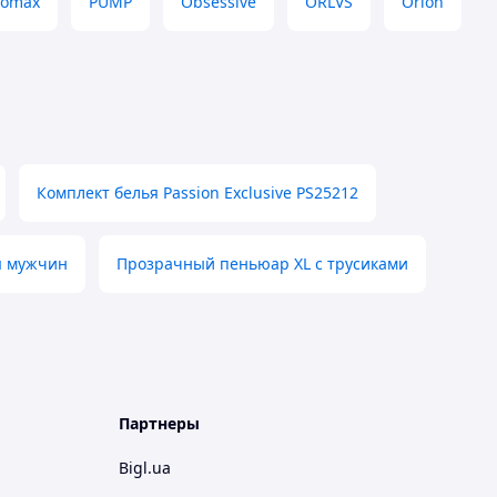
romax
PUMP
Obsessive
ORLVS
Orion
Комплект белья Passion Exclusive PS25212
ля мужчин
Прозрачный пеньюар XL с трусиками
Партнеры
Bigl.ua