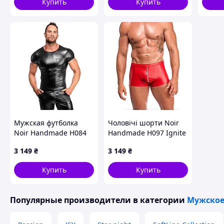
Купить
Купить
Мужская футболка
Чоловічі шорти Noir
Noir Handmade H084
Handmade H097 Ignite
Vexen Tee L
shorts L
3 149
₴
3 149
₴
Купить
Купить
Популярные производители
в категории
Мужское