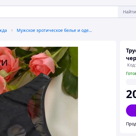
Найти
жда
Мужское эротическое белье и одежда
Тру
чер
Код:
Гото
2
Прод