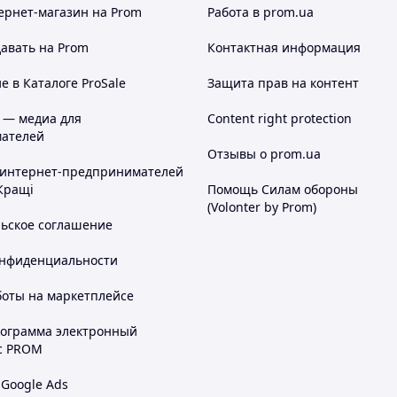
ернет-магазин
на Prom
Работа в prom.ua
авать на Prom
Контактная информация
 в Каталоге ProSale
Защита прав на контент
 — медиа для
Content right protection
ателей
Отзывы о prom.ua
 интернет-предпринимателей
Кращі
Помощь Силам обороны
(Volonter by Prom)
льское соглашение
онфиденциальности
боты на маркетплейсе
рограмма электронный
с PROM
 Google Ads