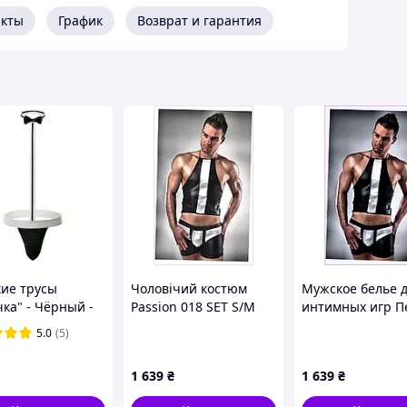
акты
График
Возврат и гарантия
ие трусы
Чоловічий костюм
Мужское белье 
чка" - Чёрный -
Passion 018 SET S/M
интимных игр 
Білий (PSM0182),
черно-белое,
5.0
(5)
9T5638AP9
9T5H6390
1 639
₴
1 639
₴