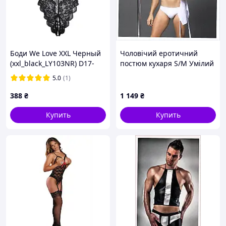
Боди We Love XXL Черный
Чоловічий еротичний
(xxl_black_LY103NR) D17-
постюм кухаря S/M Умілий
2025
Джек (SO2266) 956M370A
5.0
(1)
388
₴
1 149
₴
Купить
Купить