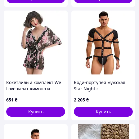
Кокетливый комплект We
Боди-портупея мужская
Love халат-кимоно и
Star Night с
стринги One Size Черный
ограничителями и
651
₴
2 205
₴
(black_DLSC944)
молнией, черная, M
Купить
Купить