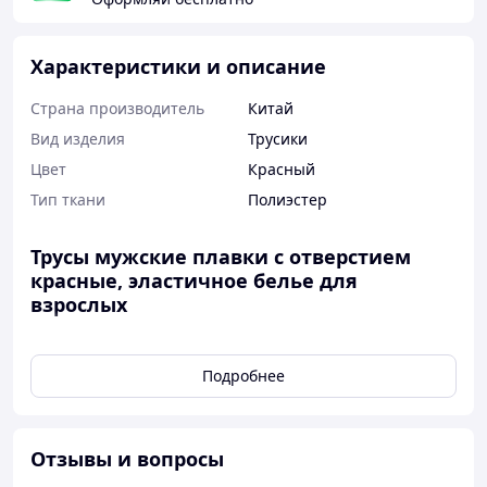
Характеристики и описание
Страна производитель
Китай
Вид изделия
Трусики
Цвет
Красный
Тип ткани
Полиэстер
Трусы мужские плавки с отверстием
красные, эластичное белье для
взрослых
Мужские трусы-плавки с отверстием - практичный и
стильный вариант белья для ежедневного
Подробнее
использования
. Классический
красный цвет и
лаконичный дизайн делают модель универсальной, а
эластичный материал обеспечивает комфортную
посадку.
Отзывы и вопросы
Трусы хорошо прилегают к телу, не сковывают