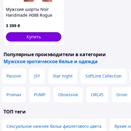
Мужские шорты Noir
Handmade H088 Rogue
shorts S
3 399
₴
Купить
Популярные производители
в категории
Мужское эротическое белье и одежда
Passion
JSY
Star night
SoftLine Collection
Promax
PUMP
Obsessive
ORLVS
Orion
ТОП теги
Сексуальное нижнее белье фиолетового цвета
Яркие н