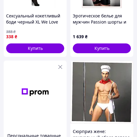
Сексуальный кокетливый
Эротическое белье для
боди черный XL We Love
мужчин Passion шорты и
топ, 9563H9PK0
388
₴
338
₴
1 639
₴
Купить
Купить
Сюрприз жене:
Персональные товарные