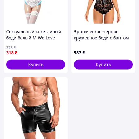
Сексуальный кокетливый
Эротическое черное
боди белый M We Love
кружевное боди с бантом
на груди и интимным
378
₴
вырезом XL We Love
318
₴
587
₴
Купить
Купить