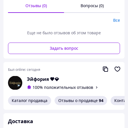
движений и сохраняют форму после
стирка.
Подходят
Отзывы (0)
Вопросы (0)
для личных образов.
⭐ Преимущества
Все
Мужские трусы-плавки с отверстием
Еще не было отзывов об этом товаре
Эластичный,
приятный
к телу материал
Комфортная посадка
Задать вопрос
Классический красный цвет
Удобные
Был online:
сегодня
Простой уход
Эйфория 🖤💎
Аккуратный
внешний вид
100% положительных отзывов
Каталог продавца
Отзывы о продавце
94
Конта
Доставка