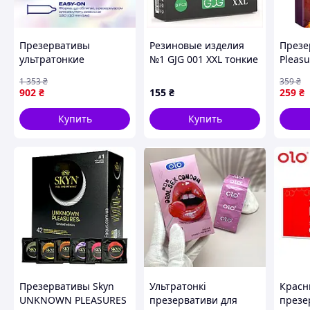
Презервативы
Резиновые изделия
Презе
ультратонкие
№1 GJG 001 XXL тонкие
Pleas
латексные с
3 штуки, 9C0E296H15
пупыр
1 353
₴
359
₴
силиконовой смазкой
(ROZ6
902
₴
155
₴
259
₴
для максимальной
чувствительности 12
Купить
Купить
шт SPICY
Презервативы Skyn
Ультратонкі
Красн
UNKNOWN PLEASURES
презервативи для
презе