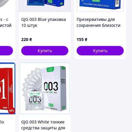
s - с
GJG 003 Blue упаковка
Презервативы для
истой
10 штук
сохранения близости
презервативов
003 Blue 3 шт
классической формы,
9029BA5K33
220
₴
155
₴
90T295CP26
Купить
Купить
lo
GJG 003 White тонкие
средства защиты для