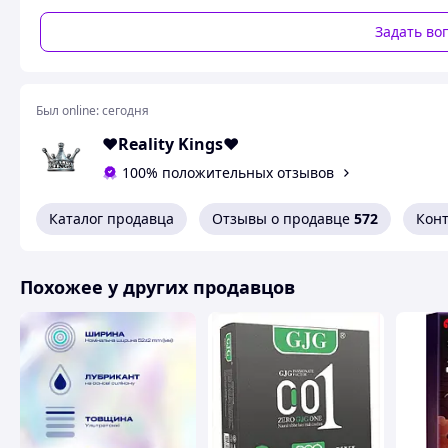
Материал: натуральный латекс.
Задать во
Смазка на водной основе.
Ширина: 60 мм.
Был online:
сегодня
Похожие товары по характеристикам
❤️Reality Kings❤️
100% положительных отзывов
Каталог продавца
Отзывы о продавце
572
Кон
Похожее у других продавцов