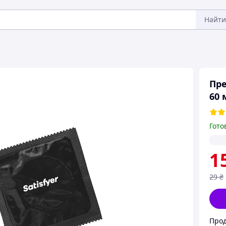
Найти
Пре
60 
Гото
1
29
₴
Прод