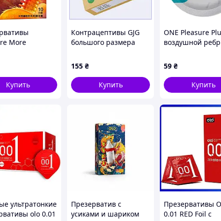
рвативы
Контрацептивы GJG
ONE Pleasure Plu
ure More
большого размера
воздушной ребр
чатые 10 шт
ультратонкие 3 шт,
капсулой
501053693)
9029H535T
155
₴
59
₴
Купить
Купить
Купить
ые ультратонкие
Презерватив с
Презервативы O
рвативы olo 0.01
усиками и шариком
0.01 RED Foil с