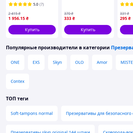
42 шт (коробка)
орального сексу зі
ультр
5.0
(7)
безлатексные разные
смаком полуниці ,
презе
виды
10шт
2 415
₴
370
₴
331
₴
1 956
.15
₴
333
₴
295
₴
Купить
Купить
Популярные производители
в категории
Презерв
ONE
EXS
Skyn
OLO
Amor
MISTE
Contex
ТОП теги
Soft-tampons normal
Презервативы для безопасного 
Презервативы skyn original 144 штуки
Сковорода-во