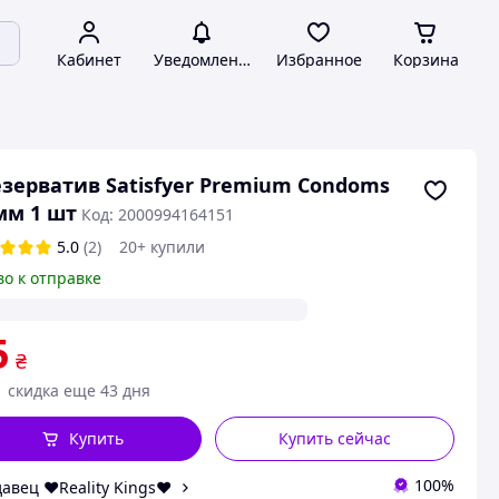
Кабинет
Уведомления
Избранное
Корзина
зерватив Satisfyer Premium Condoms
мм 1 шт
Код: 2000994164151
5.0
(2)
20+ купили
во к отправке
5
₴
скидка еще 43 дня
Купить
Купить сейчас
100%
авец ❤️Reality Kings❤️