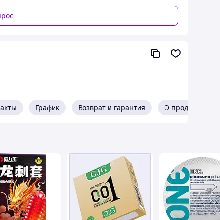
прос
такты
График
Возврат и гарантия
О продавце