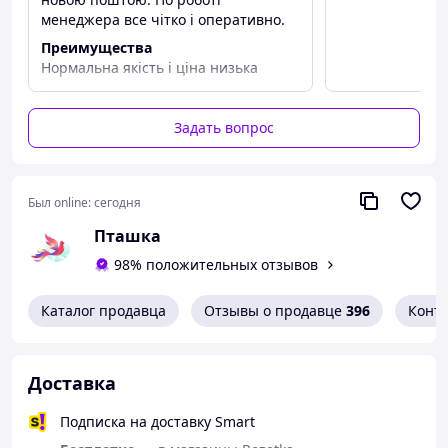
менеджера все чітко і оперативно.
Преимущества
Нормальна якість і ціна низька
Недостатки
Матеріал - синтетика
Задать вопрос
Был online:
сегодня
Пташка
98% положительных отзывов
Каталог продавца
Отзывы о продавце
396
Конт
Доставка
Подписка на доставку Smart