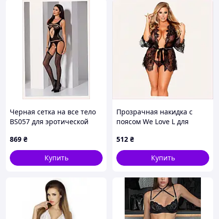
Черная сетка на все тело
Прозрачная накидка с
BS057 для эротической
поясом We Love L для
фотосессии, 14898X28E
фотосессии 8C762C504
869
₴
512
₴
Купить
Купить