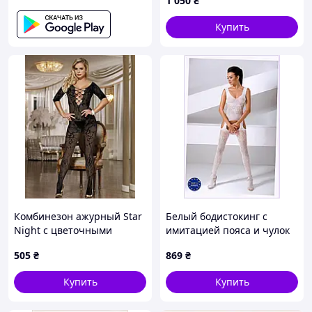
1 050
₴
черный, One Size
Купить
Комбинезон ажурный Star
Белый бодистокинг с
Night с цветочными
имитацией пояса и чулок
узорами и открытым
Passion 956615CM
505
₴
869
₴
доступом, черный
Купить
Купить