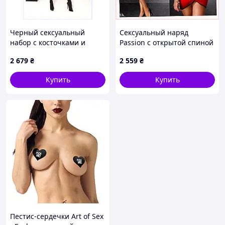
Черный сексуальный
Сексуальный наряд
набор с косточками и
Passion с открытой спиной
декоративными
для полных 95B7126P
2 679
₴
2 559
₴
ремешками, 957P008HE
Купить
Купить
Пестис-сердечки Art of Sex