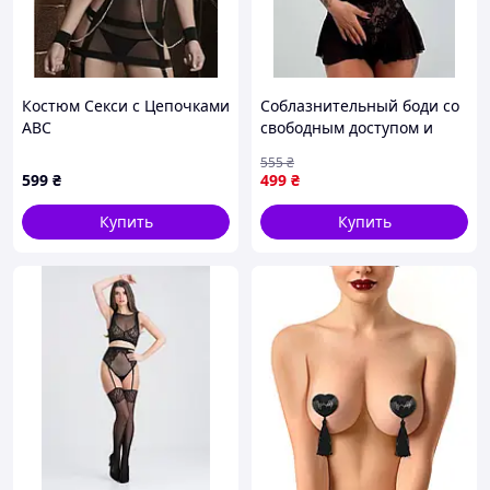
Костюм Секси с Цепочками
Соблазнительный боди со
ABC
свободным доступом и
игривой юбочкой S
555
₴
Черный
599
₴
499
₴
Купить
Купить