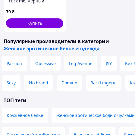
- Fuck me, черный
79
₴
Купить
Популярные производители
в категории
Женское эротическое белье и одежда
Passion
Obsessive
Leg Avenue
JSY
Без 
Sexy
No brand
Domino
Baci Lingerie
Ki
ТОП теги
Кружевное белье
Женское эротическое боди с чулками
Сексуальный комбинезон
Эластичный боди
Секс