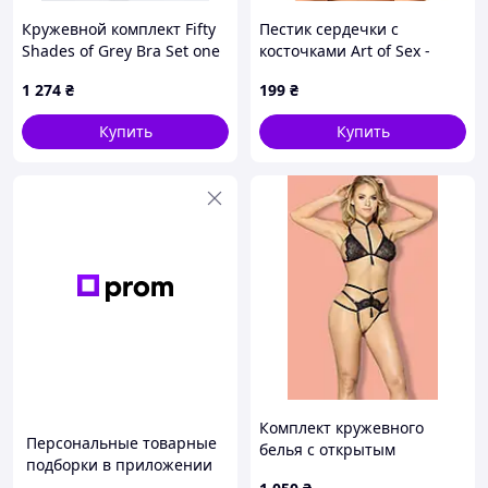
Кружевной комплект Fifty
Пестик сердечки с
Shades of Grey Bra Set one
косточками Art of Sex -
size
Sparkling Hearts, черный
1 274
₴
199
₴
Купить
Купить
Комплект кружевного
Персональные товарные
белья с открытым
подборки в приложении
доступом Sunspice