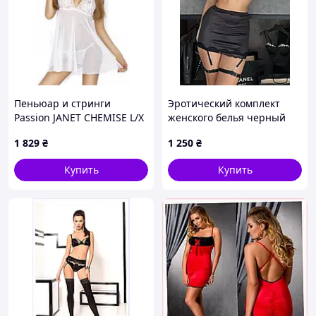
Пеньюар и стринги
Эротический комплект
Passion JANET CHEMISE L/X
женского белья черный
Белый (EL11801) D1-2026
бюст, трусики стринги,
1 829
₴
1 250
₴
юбка, гартеры, чокер.
Женский кружевной
Купить
Купить
комплект белья черный